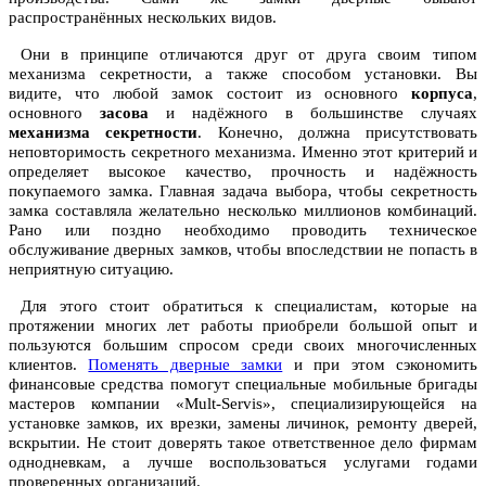
распространённых нескольких видов.
Они в принципе отличаются друг от друга своим типом
механизма секретности, а также способом установки. Вы
видите, что любой замок состоит из основного
корпуса
,
основного
засова
и надёжного в большинстве случаях
механизма секретности
. Конечно, должна присутствовать
неповторимость секретного механизма. Именно этот критерий и
определяет высокое качество, прочность и надёжность
покупаемого замка. Главная задача выбора, чтобы секретность
замка составляла желательно несколько миллионов комбинаций.
Рано или поздно необходимо проводить техническое
обслуживание дверных замков, чтобы впоследствии не попасть в
неприятную ситуацию.
Для этого стоит обратиться к специалистам, которые на
протяжении многих лет работы приобрели большой опыт и
пользуются большим спросом среди своих многочисленных
клиентов.
Поменять дверные замки
и при этом сэкономить
финансовые средства помогут специальные мобильные бригады
мастеров компании «Mult-Servis», специализирующейся на
установке замков, их врезки, замены личинок, ремонту дверей,
вскрытии. Не стоит доверять такое ответственное дело фирмам
однодневкам, а лучше воспользоваться услугами годами
проверенных организаций.