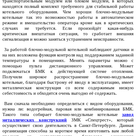
транспортабельным модулем или блоком модулей, в которых
находятся полный комплект требуемого для стабильной работы
котельного оборудования. Чем хороши блочно-модульные
котельные так это возможностью работы в автоматическом
режиме и вмешательство оператора кроме как в критических
случаях не требуется. Если произойдёт какая-нибудь
критическая внештатная ситуация, то сработает внешняя
сигнализация и можно заняться устранением неисправности.
За работой блочно-модульной котельной наблюдают датчики и
на них возложена функция контроля над поддержанием заданной
температуры в помещениях. Менять параметры можно с
помощью пульта дистанционного управления. Может
подключаться БМК к действующей системе отопления.
Получили широкое распространение блочно-модульные
котельные, благодаря быстрому её вводу в эксплуатацию, имеет
металлическая конструкция со всем содержимым низкую
себестоимость и обходится очень выгодно её содержать.
Вам сначала необходимо определиться с видом оборудования,
нужна ли: водогрейная, паровая или комбинированная БМК.
Такого типа собирает блочно-модульные котельные
завод
металлических конструкций
ЗМК «Спецтрест», который
осуществляет свою деятельность в Санкт-Петербурге. Данная
организация способна за короткое время изготовить вам любой