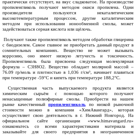
практически отсутствует, на вкус сладковатое. На производстве
пропиленгликоль получают методом окиси пропилена. Одни
производители пользуются некаталитическим
высокотемпературным процессом, другие каталитическим
методом при использовании ионообменной смолы, может
задействоваться серная кислота или щёлочь.
Получают также пропиленгликоль методом обработки глицерина
с биодизелем. Самое главное не приобретать данный продукт в
сомнительных компаниях. Вещество не может вызывать
коррозию, оно имеет низкую летучесть и токсичность.
Пропиленгликоль была присвоена следующая молекулярная
формула – C3H8O2. Вещество обладает молярной массой –
76.09 гр/моль и плотностью в 1,036 г/см³, начинает плавиться
при температуре -59°C и кипеть при температуре 188,2°C.
Существенная часть выпускаемого продукта является
химическим сырьём с помощью которого получают
ненасыщенные полиэфирные смолы. Приобрести на нашем
рынке качественный
пропиленгликоль
по низкой рыночной
стоимости можно в компании «ХимАвангард», которая
осуществляет свою деятельность в г. Нижний Новгород. На
официальном сайте организации «www.himavangard.ru»
ознакомьтесь со всеми характеристиками материала и
заказывайте для своего предприятия в неограниченном