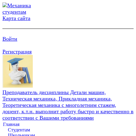
Карта сайта
Войти
Регистрация
Преподаватель дисциплины Детали машин,
Техническая механика, Прикладная механика,
Теоретическая механика с многолетним стажем,
доцент, к.т.н. выполнит работу быстро и качественно в
соответствии с Вашими требованиями
Главная
Студентам
Школьникам