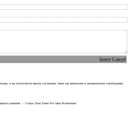
Insert
Cancel
тельны, и вы почувствуете многие улучшения, такие как ментальное и эмоциональное освобождение.
ашего развития. - - Статья Лизы Ренее Что такое Вознесение?