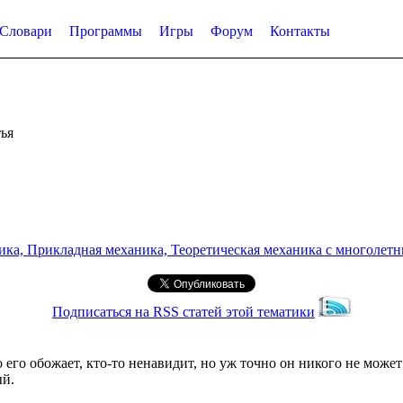
Словари
Программы
Игры
Форум
Контакты
ья
а, Прикладная механика, Теоретическая механика с многолетним
Подписаться на RSS статей этой тематики
о его обожает, кто-то ненавидит, но уж точно он никого не мож
ый.