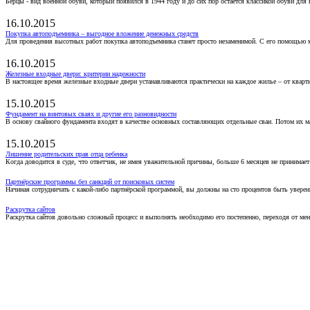
Берцы - вид военной обуви, который появился в 1944 году и до сих пор остаётся классикой обуви для
16.10.2015
Покупка автоподъемника – выгодное вложение денежных средств
Для проведения высотных работ покупка автоподъемника станет просто незаменимой. С его помощью 
16.10.2015
Железные входные двери: критерии надежности
В настоящее время железные входные двери устанавливаются практически на каждое жилье – от кварт
15.10.2015
Фундамент на винтовых сваях и другие его разновидности
В основу свайного фундамента входят в качестве основных составляющих отдельные сваи. Потом их 
15.10.2015
Лишение родительских прав отца ребенка
Когда доводится в суде, что ответчик, не имея уважительной причины, больше 6 месяцев не принимае
Партнёрские программы без санкций от поисковых систем
Начиная сотрудничать с какой-либо партнёрской программой, вы должны на сто процентов быть уверены
Раскрутка сайтов
Раскрутка сайтов довольно сложный процесс и выполнять необходимо его постепенно, переходя от ме