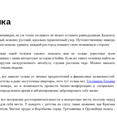
мка
 ненавидит, но уж точно он никого не может оставить равнодушным. Казалось
ный, исконно русский, идеально гармоничный узор. Путешественнику никогда
ет по-новому удивить, каждый раз город покажет свою незнакомую сторону.
ько такой человек сможет показать вам не только известные всем
занные с ними интересные истории и байки. Если же такого человека найти не
шрутам экскурсионного автобуса, слушая рассказы гида. Можно заказать
естными людьми.
 все зависит только от личных предпочтений и финансовых возможностей.
стелы и даже посуточные квартиры, чего тут только нет.
Гостиница Татьяна
номера, но и возможность провести бизнес-конференцию в специально
 определенное время и заблаговременно забронировать себе жилье.
ь все московские достопримечательности и интересные места, поэтому перед
ля себя места. У каждого с детства на слуху такие названия, как Красная
теля, Чистые пруды и Воробьевы горки, Третьяковка и Оружейная палата -