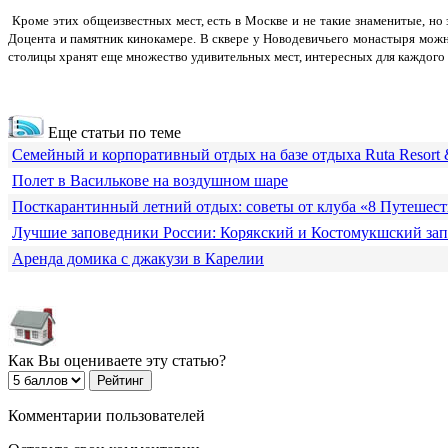
Кроме этих общеизвестных мест, есть в Москве и не такие знаменитые, но
Доцента и памятник кинокамере. В сквере у Новодевичьего монастыря можно
столицы хранят еще множество удивительных мест, интересных для каждого
Еще статьи по теме
Семейный и корпоративный отдых на базе отдыха Ruta Resort 
Полет в Василькове на воздушном шаре
Посткарантинный летний отдых: советы от клуба «8 Путешес
Лучшие заповедники России: Корякский и Костомукшский за
Аренда домика с джакузи в Карелии
Как Вы оцениваете эту статью?
Комментарии пользователей