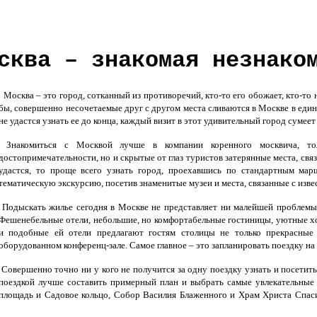
сква – знакомая незнако
Москва – это город, сотканный из противоречий, кто-то его обожает, кто-то
бы, совершенно несочетаемые друг с другом места сливаются в Москве в еди
не удастся узнать ее до конца, каждый визит в этот удивительный город суме
Знакомиться с Москвой лучше в компании коренного москвича, тол
достопримечательности, но и скрытые от глаз туристов затерянные места, свя
удастся, то проще всего узнать город, проехавшись по стандартным мар
тематическую экскурсию, посетив знаменитые музеи и места, связанные с изв
Подыскать жилье сегодня в Москве не представляет ни малейшей проблемы,
Фешенебельные отели, небольшие, но комфортабельные гостиницы, уютные хо
и подобные ей отели предлагают гостям столицы не только прекрасные 
оборудованном конференц-зале. Самое главное – это запланировать поездку на
Совершенно точно ни у кого не получится за одну поездку узнать и посетит
поездкой лучше составить примерный план и выбрать самые увлекательные д
площадь и Садовое кольцо, Собор Василия Блаженного и Храм Христа Спаси