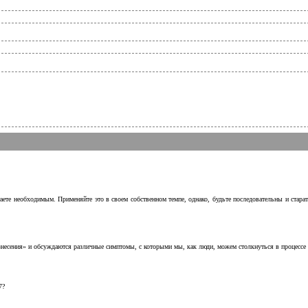
аете необходимым. Применяйте это в своем собственном темпе, однако, будьте последовательны и стара
несения» и обсуждаются различные симптомы, с которыми мы, как люди, можем столкнуться в процессе н
7?