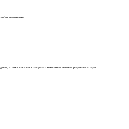
пособом невозможно.
ждение, то тоже есть смысл говорить о возможном лишении родительских прав.