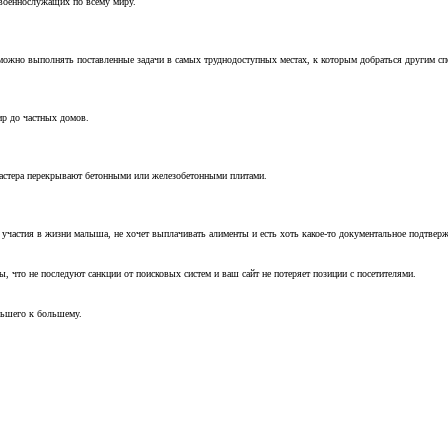
 военнослужащих по всему миру.
можно выполнять поставленные задачи в самых труднодоступных местах, к которым добраться другим с
ир до частных домов.
мастера перекрывают бетонными или железобетонными плитами.
т участия в жизни малыша, не хочет выплачивать алименты и есть хоть какое-то документальное подтвер
, что не последуют санкции от поисковых систем и ваш сайт не потеряет позиции с посетителями.
ньшего к большему.