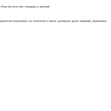
Ренее Как вести себя, сталкиваясь в агрессией
отрудничество вооруженных сил человечества и многих группировок других измерений, управляющих