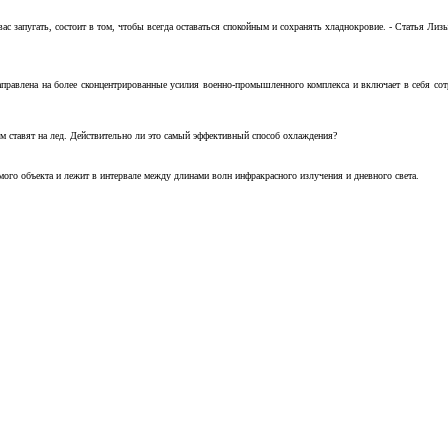
с запугать, состоит в том, чтобы всегда оставаться спокойным и сохранять хладнокровие. - Статья Лизы 
аправлена на более сконцентрированные усилия военно-промышленного комплекса и включает в себя с
м ставят на лед. Действительно ли это самый эффективный способ охлаждения?
ого объекта и лежит в интервале между длинами волн инфракрасного излучения и дневного света.