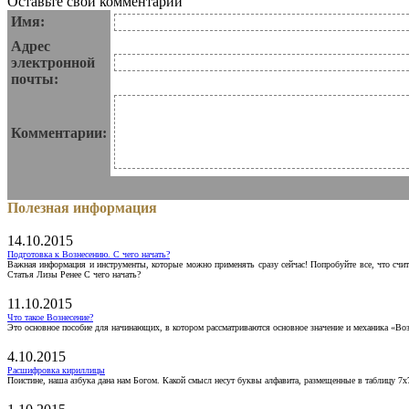
Оставьте свои комментарии
Имя:
Адрес
электронной
почты:
Комментарии:
Полезная информация
14.10.2015
Подготовка к Вознесению. С чего начать?
Важная информация и инструменты, которые можно применять сразу сейчас! Попробуйте все, что счит
Статья Лизы Ренее С чего начать?
11.10.2015
Что такое Вознесение?
Это основное пособие для начинающих, в котором рассматриваются основное значение и механика «Воз
4.10.2015
Расшифровка кириллицы
Поистине, наша азбука дана нам Богом. Какой смысл несут буквы алфавита, размещенные в таблицу 7х