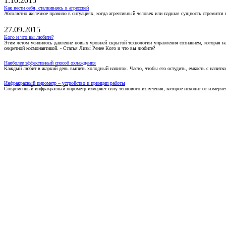
1.10.2015
Как вести себя, сталкиваясь в агрессией
Абсолютно железное правило в ситуациях, когда агрессивный человек или падшая сущность стремится ва
27.09.2015
Кого и что вы любите?
Этим летом усилилось давление новых уровней скрытой технологии управления сознанием, которая н
секретной космонавтикой. - Статья Лизы Ренее Кого и что вы любите?
Наиболее эффективный способ охлаждения
Каждый любит в жаркий день выпить холодный напиток. Часто, чтобы его остудить, емкость с напитко
Инфракрасный пирометр – устройство и принцип работы
Современный инфракрасный пирометр измеряет силу теплового излучения, которое исходит от измеряем