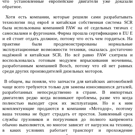
что установленные европейские двигатели уже доказали
обратное.
Хотя есть компании, которые решили сами разрабатывать
технологии под евро4 и китайская собственная система SCR
была использована компанией FAW на её седельных тягачах с
самосвалами и фургонами. Фирма прошла сертификацию в EU E
и ей стоит отдать должное, потому что есть чем гордиться. На
практике были продемонстрированы нормальные
эксплуатационные возможности техники, оказалась достаточно
надёжной и китайская SCR. Но всё равно FAW схитрила и
воспользовалась готовым модулем впрыскивания мочевины,
разработанным компанией Bosch, потому что ей нет равных
среди других производителей дизельных моторов.
В общем, вы поняли, что запчасти для китайских автомобилей
чаще всего требуются только для замены износившихся деталей,
разработанных непосредственно в стране. В импортных
двигателях редко когда возникают проблемы, разве что когда
полностью выходит срок их эксплуатации. Но и к ним
комплектующие продаются в компании «Мотодор», поэтому
ваша техника не будет страдать от простоя. Заявленный срок
службы грузовиков и погрузчиков до полного капремонта
обычно выполняется, но многое зависит от нагрузок на технику,
в каких условиях работает транспорт и прохождение