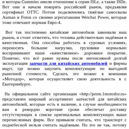
и моторы Cummins имели отношение к серии ISLe, а также ISDe.
Вот они и начали покорять российский рынок, предъявляя
сертификат ОТТС. Потом подключились тяжёлые самосвалы
Auman и Foton со своими агрегатамами Weichai Power, которые
тоже отвечают нормам Евро-4.
Вот так постепенно китайские автомобили завоевали наш
рынок, и стоит отметить, что техника действительно надёжная и
качественная. Она способна работать в суровых условиях,
переносить большие нагрузки, грузовики нормально
воспринимают наше «качественное» дорожное покрытие.
Понятно, что всё равно нужны после интенсивной долгой
эксплуатации
запчасти для китайских автомобилей
и фирмы
ищут, где можно закупить комплектующие по выгодной
рыночной стоимости. Сделать это можно в компании
«Мотодор», которая осуществляет свою деятельность в г.
Екатеринбурге.
На официальном сайте организации «http://perm.1motodor.ru»
представлен широкий ассортимент запчастей для китайских
автомобилей, которые есть в наличие, в случае необходимости
вам в рекордно короткие сроки обеспечат доставку
отсутствующих в списке оригинальных комплектующих выше
перечисленных фирм. Все привыкли считать, что транспорт с
поднебесной нельзя считать надёжным. Но это не так, потому