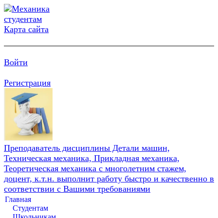
Карта сайта
Войти
Регистрация
Преподаватель дисциплины Детали машин,
Техническая механика, Прикладная механика,
Теоретическая механика с многолетним стажем,
доцент, к.т.н. выполнит работу быстро и качественно в
соответствии с Вашими требованиями
Главная
Студентам
Школьникам