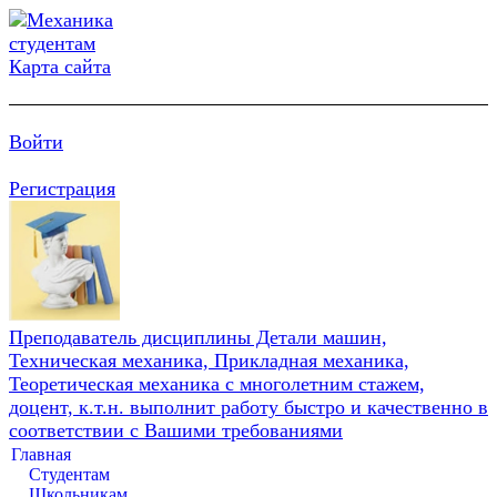
Карта сайта
Войти
Регистрация
Преподаватель дисциплины Детали машин,
Техническая механика, Прикладная механика,
Теоретическая механика с многолетним стажем,
доцент, к.т.н. выполнит работу быстро и качественно в
соответствии с Вашими требованиями
Главная
Студентам
Школьникам