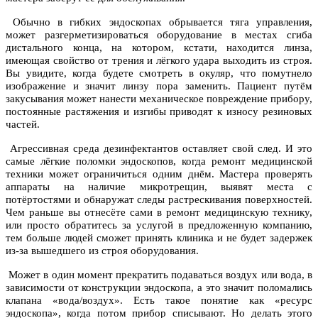
Обычно в гибких эндоскопах обрывается тяга управления,
может разгерметизироваться оборудование в местах сгиба
дистального конца, на котором, кстати, находится линза,
имеющая свойство от трения и лёгкого удара выходить из строя.
Вы увидите, когда будете смотреть в окуляр, что помутнело
изображение и значит линзу пора заменить. Пациент путём
закусывания может нанести механическое повреждение прибору,
постоянные растяжения и изгибы приводят к износу резиновых
частей.
Агрессивная среда дезинфектантов оставляет свой след. И это
самые лёгкие поломки эндоскопов, когда ремонт медицинской
техники может ограничиться одним днём. Мастера проверять
аппараты на наличие микротрещин, выявят места с
потёртостями и обнаружат следы растрескивания поверхностей.
Чем раньше вы отнесёте сами в ремонт медицинскую технику,
или просто обратитесь за услугой в предложенную компанию,
тем больше людей сможет принять клиника и не будет задержек
из-за вышедшего из строя оборудования.
Может в один момент прекратить подаваться воздух или вода, в
зависимости от конструкции эндоскопа, а это значит поломались
клапана «вода/воздух». Есть такое понятие как «ресурс
эндоскопа», когда потом прибор списывают. Но делать этого