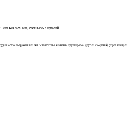
Ренее Как вести себя, сталкиваясь в агрессией
отрудничество вооруженных сил человечества и многих группировок других измерений, управляющих