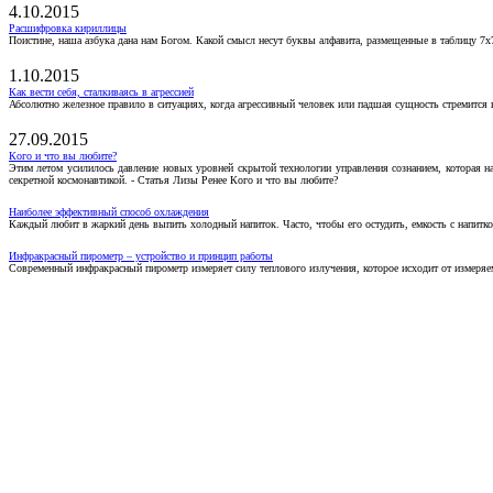
4.10.2015
Расшифровка кириллицы
Поистине, наша азбука дана нам Богом. Какой смысл несут буквы алфавита, размещенные в таблицу 7х
1.10.2015
Как вести себя, сталкиваясь в агрессией
Абсолютно железное правило в ситуациях, когда агрессивный человек или падшая сущность стремится ва
27.09.2015
Кого и что вы любите?
Этим летом усилилось давление новых уровней скрытой технологии управления сознанием, которая н
секретной космонавтикой. - Статья Лизы Ренее Кого и что вы любите?
Наиболее эффективный способ охлаждения
Каждый любит в жаркий день выпить холодный напиток. Часто, чтобы его остудить, емкость с напитко
Инфракрасный пирометр – устройство и принцип работы
Современный инфракрасный пирометр измеряет силу теплового излучения, которое исходит от измеряем