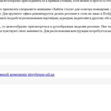
целесообразно присоединить её к прямым стойкам, хотя можно и просто к стен
о пригласить специалиста компании «Хайтек стоун» для осмотра помещения, 
. Для крупного офиса рекомендуется делать ресепшн в сочи на заказ в П-о
вовать неудобств региональным партнёрам, курьерам, водителям и другому об
, то целесообразно присмотреться к дугообразным моделям ресепшн. Она т
юди чувствуют свою значимость. Для расположения конструкции потребуется н
ежной компании stroyhouse.od.ua