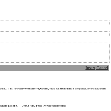
Insert
Cancel
тельны, и вы почувствуете многие улучшения, такие как ментальное и эмоциональное освобождение.
ашего развития. - - Статья Лизы Ренее Что такое Вознесение?