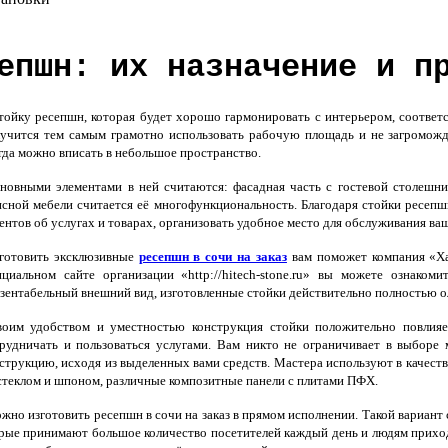
епшн: их назначение и п
йку ресепшн, которая будет хорошо гармонировать с интерьером, соответст
учится тем самым грамотно использовать рабочую площадь и не загромож
гда можно вписать в небольшое пространство.
овными элементами в ней считаются: фасадная часть с гостевой столешни
сной мебели считается её многофункциональность. Благодаря стойки ресеп
ентов об услугах и товарах, организовать удобное место для обслуживания ва
готовить эксклюзивные
ресепшн в сочи на заказ
вам поможет компания «Хай
циальном сайте организации «http://hitech-stone.ru» вы можете ознако
зентабельный внешний вид, изготовленные стойки действительно полностью 
им удобством и уместностью конструкция стойки положительно повлияет
рудничать и пользоваться услугами. Вам никто не ограничивает в выборе 
струкцию, исходя из выделенных вами средств. Мастера используют в качеств
стеклом и шпоном, различные композитные панели с плитами ПФХ.
но изготовить ресепшн в сочи на заказ в прямом исполнении. Такой вариант
торые принимают большое количество посетителей каждый день и людям приход