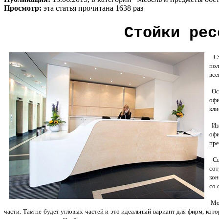
Просмотр:
эта статья прочитана 1638 раз
Стойки рес
Сто
пол
все
Осн
офи
кли
Из
офи
пре
Сво
сот
кон
со 
Мож
части. Там не будет угловых частей и это идеальный вариант для фирм, ко