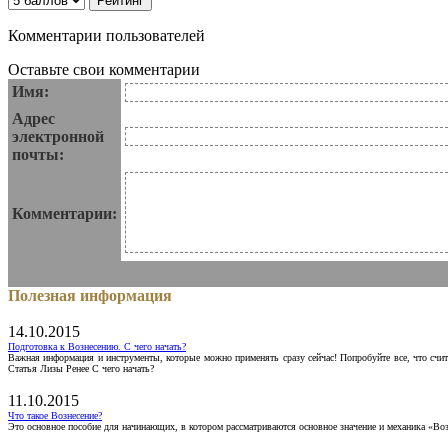
Комментарии пользователей
Оставьте свои комментарии
Имя:
Адрес
электронной
почты:
Комментарии:
Полезная информация
14.10.2015
Подготовка к Вознесению. С чего начать?
Важная информация и инструменты, которые можно применять сразу сейчас! Попробуйте все, что счит
Статья Лизы Ренее С чего начать?
11.10.2015
Что такое Вознесение?
Это основное пособие для начинающих, в котором рассматриваются основное значение и механика «Воз