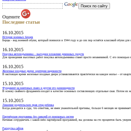
Оцените
Последние статьи
16.10.2015
История военных берцев
Берцы - вид военной обуви, который появился в 1944 году и до сих пор остаётся классикой обуви для
16.10.2015
Покупка автоподъемника – выгодное вложение денежных средств
Для проведения высотных работ покупка автоподъемника станет просто незаменимой. С его помощью 
16.10.2015
Железные входные двери: критерии надежности
В настоящее время железные входные двери устанавливаются практически на каждое жилье – от кварт
15.10.2015
Фундамент на винтовых сваях и другие его разновидности
В основу свайного фундамента входят в качестве основных составляющих отдельные сваи. Потом их 
15.10.2015
Лишение родительских прав отца ребенка
Когда доводится в суде, что ответчик, не имея уважительной причины, больше 6 месяцев не принимае
Партнёрские программы без санкций от поисковых систем
Начиная сотрудничать с какой-либо партнёрской программой, вы должны на сто процентов быть уверены
Раскрутка сайтов