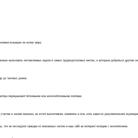
 военнослужащих по всему миру.
можно выполнять поставленные задачи в самых труднодоступных местах, к которым добраться другим с
ир до частных домов.
мастера перекрывают бетонными или железобетонными плитами.
т участия в жизни малыша, не хочет выплачивать алименты и есть хоть какое-то документальное подтвер
, что не последуют санкции от поисковых систем и ваш сайт не потеряет позиции с посетителями.