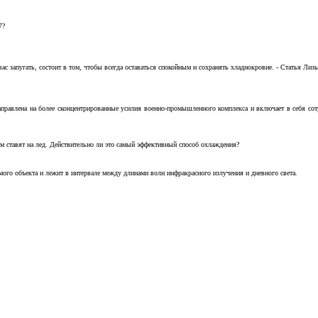
7?
с запугать, состоит в том, чтобы всегда оставаться спокойным и сохранять хладнокровие. - Статья Лизы 
аправлена на более сконцентрированные усилия военно-промышленного комплекса и включает в себя с
м ставят на лед. Действительно ли это самый эффективный способ охлаждения?
ого объекта и лежит в интервале между длинами волн инфракрасного излучения и дневного света.