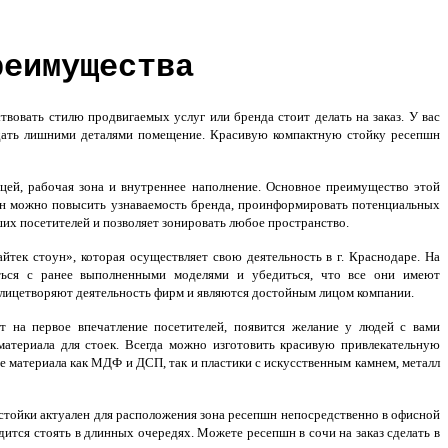
реимущества
вовать стилю продвигаемых услуг или бренда стоит делать на заказ. У вас
дать лишними деталями помещение. Красивую компактную стойку ресепшн
цей, рабочая зона и внутреннее наполнение. Основное преимущество этой
шн можно повысить узнаваемость бренда, проинформировать потенциальных
ших посетителей и позволяет зонировать любое пространство.
тек стоун», которая осуществляет свою деятельность в г. Краснодаре. На
миться с ранее выполненными моделями и убедиться, что все они имеют
олицетворяют деятельность фирм и являются достойным лицом компании.
 на первое впечатление посетителей, появится желание у людей с вами
материала для стоек. Всегда можно изготовить красивую привлекательную
е материала как МДФ и ДСП, так и пластики с искусственным камнем, металл
 стойки актуален для расположения зона ресепшн непосредственно в офисной
ится стоять в длинных очередях. Можете ресепшн в сочи на заказ сделать в