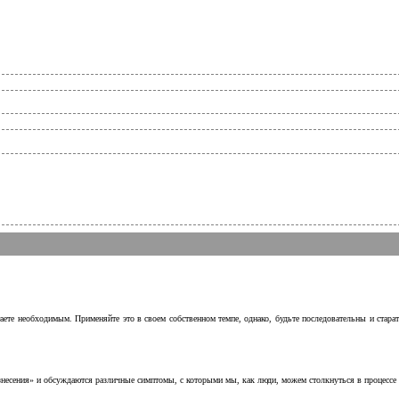
аете необходимым. Применяйте это в своем собственном темпе, однако, будьте последовательны и стара
несения» и обсуждаются различные симптомы, с которыми мы, как люди, можем столкнуться в процессе н