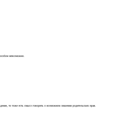
пособом невозможно.
ждение, то тоже есть смысл говорить о возможном лишении родительских прав.