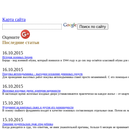
Карта сайта
Оцените
Последние статьи
16.10.2015
История военных берцев
Берцы - вид военной обуви, который появился в 1944 году и до сих пор остаётся классикой обуви для
16.10.2015
Покупка автоподъемника – выгодное вложение денежных средств
Для проведения высотных работ покупка автоподъемника станет просто незаменимой. С его помощью 
16.10.2015
Железные входные двери: критерии надежности
В настоящее время железные входные двери устанавливаются практически на каждое жилье – от кварт
15.10.2015
Фундамент на винтовых сваях и другие его разновидности
В основу свайного фундамента входят в качестве основных составляющих отдельные сваи. Потом их 
15.10.2015
Лишение родительских прав отца ребенка
Когда доводится в суде, что ответчик, не имея уважительной причины, больше 6 месяцев не принимае