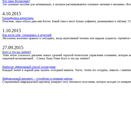
Что такое Вознесение?
Это основное пособие для начинающих, в котором рассматриваются основное значение и механика «Воз
4.10.2015
Расшифровка кириллицы
Поистине, наша азбука дана нам Богом. Какой смысл несут буквы алфавита, размещенные в таблицу 7х
1.10.2015
Как вести себя, сталкиваясь в агрессией
Абсолютно железное правило в ситуациях, когда агрессивный человек или падшая сущность стремится ва
27.09.2015
Кого и что вы любите?
Этим летом усилилось давление новых уровней скрытой технологии управления сознанием, которая н
секретной космонавтикой. - Статья Лизы Ренее Кого и что вы любите?
Наиболее эффективный способ охлаждения
Каждый любит в жаркий день выпить холодный напиток. Часто, чтобы его остудить, емкость с напитко
Инфракрасный пирометр – устройство и принцип работы
Современный инфракрасный пирометр измеряет силу теплового излучения, которое исходит от измеряем