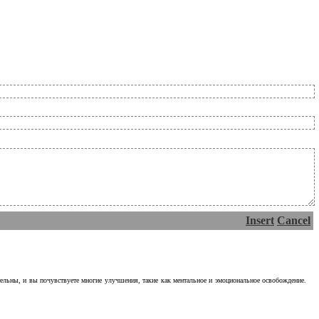
Insert
Cancel
тельны, и вы почувствуете многие улучшения, такие как ментальное и эмоциональное освобождение.