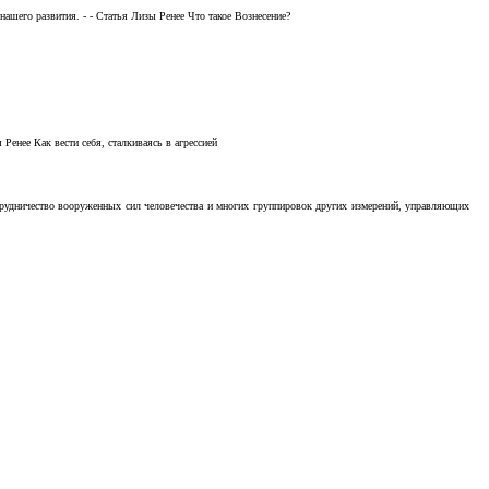
ашего развития. - - Статья Лизы Ренее Что такое Вознесение?
Ренее Как вести себя, сталкиваясь в агрессией
отрудничество вооруженных сил человечества и многих группировок других измерений, управляющих