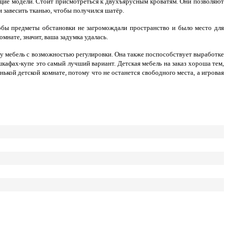
ящие модели. Стоит присмотреться к двухъярусным кроватям. Они позволяют
и завесить тканью, чтобы получился шатёр.
чтобы предметы обстановки не загромождали пространство и было место для
мнате, значит, ваша задумка удалась.
зу мебель с возможностью регулировки. Она также поспособствует выработке
афах-купе это самый лучший вариант. Детская мебель на заказ хороша тем,
ой детской комнате, потому что не останется свободного места, а игровая