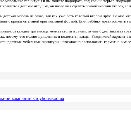
овые мебельные гарнитуры и вы можете подобрать под свой интерьер подход
 храниться детские игрушки, он позволяет сделать романтический уголок, есл
га детская мебель на заказ, так как уже есть готовый второй ярус. Важно 
ные с привлекательной оригинальной формой. Если ребёнку нравится жить в ко
ришлось каждые три месяца менять столы и стулья, лучше будет заказать сра
ах, потому что можно прищемить и поломать пальцы. Раздвижной вариант в шк
тандартные мебельные гарнитуры невозможно расположить грамотно в маленьк
ежной компании stroyhouse.od.ua