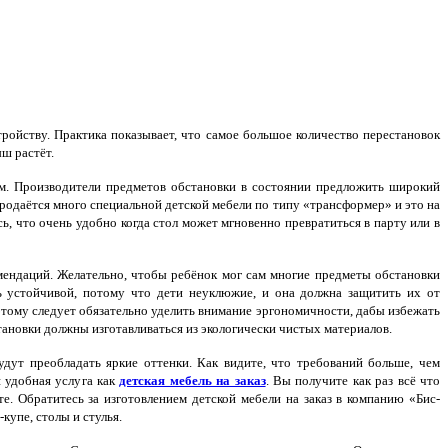
ойству. Практика показывает, что самое большое количество перестановок
ыш растёт.
ом. Производители предметов обстановки в состоянии предложить широкий
продаётся много специальной детской мебели по типу «трансформер» и это на
ь, что очень удобно когда стол может мгновенно превратиться в парту или в
ендаций. Желательно, чтобы ребёнок мог сам многие предметы обстановки
ть устойчивой, потому что дети неуклюжие, и она должна защитить их от
тому следует обязательно уделить внимание эргономичности, дабы избежать
ановки должны изготавливаться из экологически чистых материалов.
дут преобладать яркие оттенки. Как видите, что требований больше, чем
 удобная услуга как
детская мебель на заказ
. Вы получите как раз всё что
. Обратитесь за изготовлением детской мебели на заказ в компанию «Бис-
упе, столы и стулья.