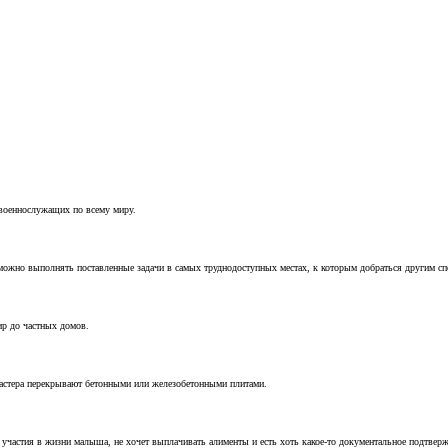
 военнослужащих по всему миру.
можно выполнять поставленные задачи в самых труднодоступных местах, к которым добраться другим с
ир до частных домов.
мастера перекрывают бетонными или железобетонными плитами.
т участия в жизни малыша, не хочет выплачивать алименты и есть хоть какое-то документальное подтвер