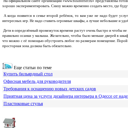
На официальном сайте организации «www.bisinterier.ru» представлены гот
хорошо экспериментировать. Снизу можно временно создать место, где будут
А когда появится в семье второй ребёнок, то вам уже не надо будет услу
интересных игр. Не надо ставить огромные шкафы, а лучше небольшие и удоб
Дети в определённый промежуток времени растут очень быстро и чтобы не п
правильно осанки у малыша. Желательно, чтобы было меньше дверей в шкаф
что можно с её помощью обустроить любое по размерам помещение. Порой с
просторная зона должна быть обязательно.
Еще статьи по теме
Купить бильярдный стол
Офисная мебель для руководителя
Требования к оснащению новых детских садов
Приятная цена за услуги дизайнера интерьера в Одессе от над
Пластиковые стулья