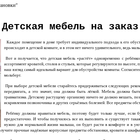
тановки"
Детская мебель на заказ
Каждое помещение в доме требует индивидуального подхода к его обустр
происходит в детской комнате, и в этом нет ничего удивительного, ведь мал
Вот и получается, что детская мебель «растёт» одновременно с ребёнк
ассортимент кроватей, столов и стульев, которые регулируются по высоте, 
наш взгляд самый идеальный вариант для обустройства комнаты. Согласитес
мольберт.
При выборе детской мебели старайтесь придерживаться следующих реком
передвигать, а это значит, она должна быть лёгкой. Мебель должна бы
травматизма. Детскому растущему организму ничего не должно мешать, поэ
искривления позвоночника и других серьёзных болезней. Все предметы обст
Ребёнку должны нравиться мебель, поэтому будет только лучше, если бу
предостаточно. И чтобы получилось все их выполнить и существует такая
нужно для нормальной жизни малыша, он будет расти в комфорте и в уюте
получите прочные надёжные корпусные предметы обстановки, кровати и шкафы-к