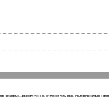
аете необходимым. Применяйте это в своем собственном темпе, однако, будьте последовательны и стара