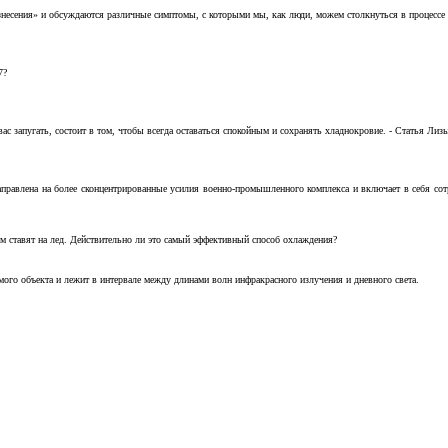
несения» и обсуждаются различные симптомы, с которыми мы, как люди, можем столкнуться в процессе н
7?
с запугать, состоит в том, чтобы всегда оставаться спокойным и сохранять хладнокровие. - Статья Лизы 
аправлена на более сконцентрированные усилия военно-промышленного комплекса и включает в себя с
м ставят на лед. Действительно ли это самый эффективный способ охлаждения?
ого объекта и лежит в интервале между длинами волн инфракрасного излучения и дневного света.