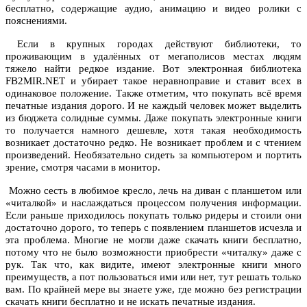
бесплатно, содержащие аудио, анимацию и видео ролики с
пояснениями.
Если в крупных городах действуют библиотеки, то
проживающим в удалённых от мегаполисов местах людям
тяжело найти редкое издание. Вот электронная библиотека
FB2MIR.NET и убирает такое неравноправие и ставит всех в
одинаковое положение. Также отметим, что покупать всё время
печатные издания дорого. И не каждый человек может выделить
из бюджета солидные суммы. Даже покупать электронные книги
то получается намного дешевле, хотя такая необходимость
возникает достаточно редко. Не возникает проблем и с чтением
произведений. Необязательно сидеть за компьютером и портить
зрение, смотря часами в монитор.
Можно сесть в любимое кресло, лечь на диван с планшетом или
«читалкой» и наслаждаться процессом получения информации.
Если раньше приходилось покупать только ридеры и стоили они
достаточно дорого, то теперь с появлением планшетов исчезла и
эта проблема. Многие не могли даже скачать книги бесплатно,
потому что не было возможности приобрести «читалку» даже с
рук. Так что, как видите, имеют электронные книги много
преимуществ, а пот пользоваться ими или нет, тут решать только
вам. По крайней мере вы знаете уже, где можно без регистрации
скачать книги бесплатно и не искать печатные издания.