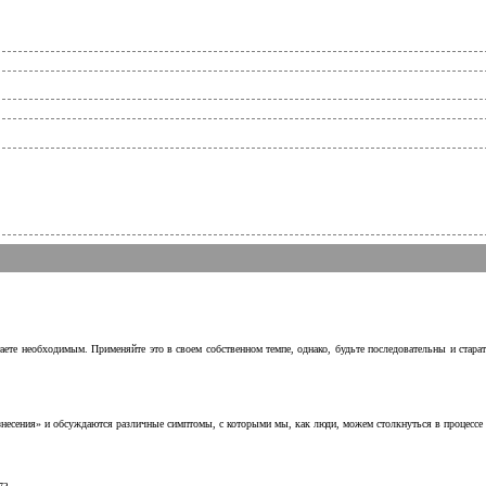
аете необходимым. Применяйте это в своем собственном темпе, однако, будьте последовательны и стара
несения» и обсуждаются различные симптомы, с которыми мы, как люди, можем столкнуться в процессе н