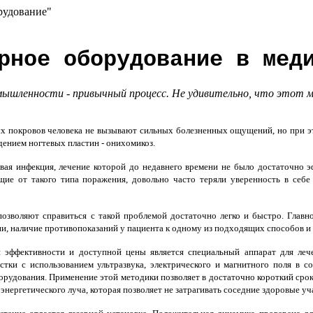
рудование"
рное оборудование в мед
мышленности - привычный процесс. Не удивительно, что этот ма
покровов человека не вызывают сильных болезненных ощущений, но при это
дением ногтевых пластин - онихомикоз.
овая инфекция, лечение которой до недавнего времени не было достаточн
щие от такого типа поражения, довольно часто теряли уверенность в себе 
зволяют справиться с такой проблемой достаточно легко и быстро. Главн
ни, наличие противопоказаний у пациента к одному из подходящих способов 
 эффективности и доступной цены является специальный
аппарат для леч
стки с использованием ультразвука, электрического и магнитного поля в 
рудования. Применение этой методики позволяет в достаточно короткий срок 
энергетического луча, которая позволяет не затрагивать соседние здоровые уч