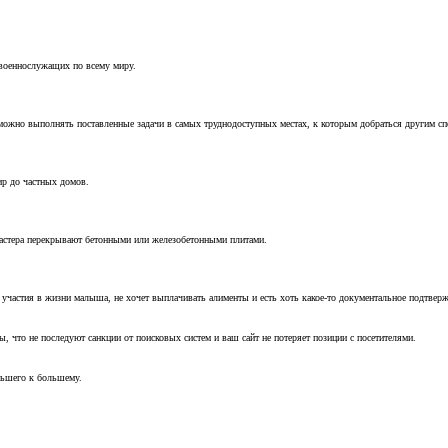
 военнослужащих по всему миру.
можно выполнять поставленные задачи в самых труднодоступных местах, к которым добраться другим с
ир до частных домов.
мастера перекрывают бетонными или железобетонными плитами.
т участия в жизни малыша, не хочет выплачивать алименты и есть хоть какое-то документальное подтвер
, что не последуют санкции от поисковых систем и ваш сайт не потеряет позиции с посетителями.
ньшего к большему.