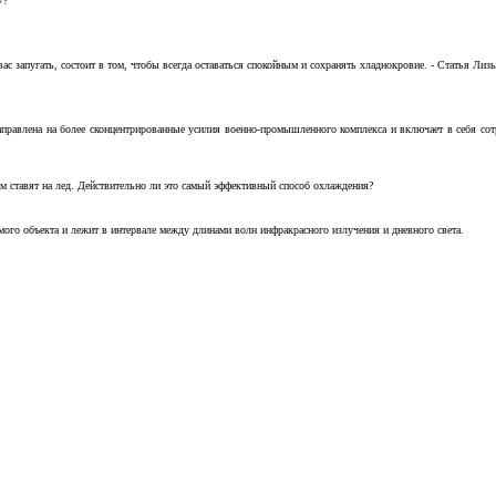
7?
с запугать, состоит в том, чтобы всегда оставаться спокойным и сохранять хладнокровие. - Статья Лизы 
аправлена на более сконцентрированные усилия военно-промышленного комплекса и включает в себя с
м ставят на лед. Действительно ли это самый эффективный способ охлаждения?
ого объекта и лежит в интервале между длинами волн инфракрасного излучения и дневного света.