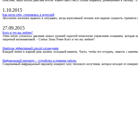
Поистине, наша азбука дана нам Богом. Какой смысл несут буквы алфавита, размещенные в таблицу 7х
1.10.2015
Как вести себя, сталкиваясь в агрессией
Абсолютно железное правило в ситуациях, когда агрессивный человек или падшая сущность стремится ва
27.09.2015
Кого и что вы любите?
Этим летом усилилось давление новых уровней скрытой технологии управления сознанием, которая н
секретной космонавтикой. - Статья Лизы Ренее Кого и что вы любите?
Наиболее эффективный способ охлаждения
Каждый любит в жаркий день выпить холодный напиток. Часто, чтобы его остудить, емкость с напитко
Инфракрасный пирометр – устройство и принцип работы
Современный инфракрасный пирометр измеряет силу теплового излучения, которое исходит от измеряем