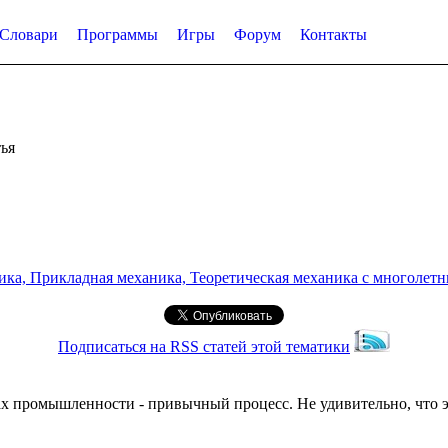
Словари
Программы
Игры
Форум
Контакты
ья
а, Прикладная механика, Теоретическая механика с многолетним
Подписаться на RSS статей этой тематики
ах промышленности - привычный процесс. Не удивительно, что э