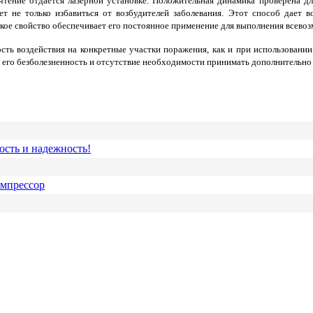
тение отдается лазерной установке. Положительная динамика проверена дли
ет не только избавиться от возбудителей заболевания. Этот способ дает 
кое свойство обеспечивает его постоянное применение для выполнения всево
сть воздействия на конкретные участки поражения, как и при использовани
- его безболезненность и отсутствие необходимости принимать дополнительн
ость и надежность!
омпрессор