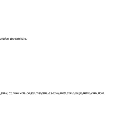
пособом невозможно.
ждение, то тоже есть смысл говорить о возможном лишении родительских прав.