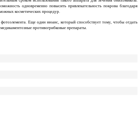
тельным сроком использования такого аппарата для лечения онихомикоза.
возможность одновременно повысить привлекательность покрова благодаря
зможных косметических процедур.
и фотоэлемента. Еще один нюанс, который способствует тому, чтобы отдать
о медикаментозные противогрибковые препараты.