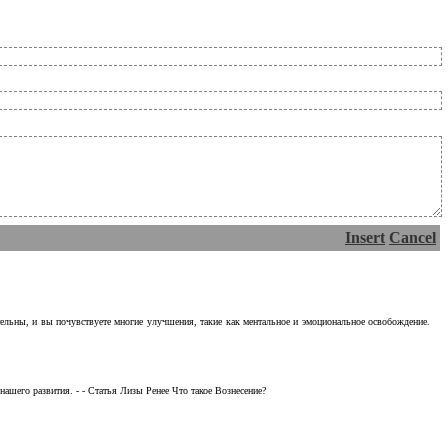
Insert
Cancel
тельны, и вы почувствуете многие улучшения, такие как ментальное и эмоциональное освобождение.
ашего развития. - - Статья Лизы Ренее Что такое Вознесение?