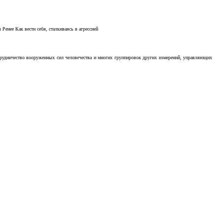
Ренее Как вести себя, сталкиваясь в агрессией
отрудничество вооруженных сил человечества и многих группировок других измерений, управляющих