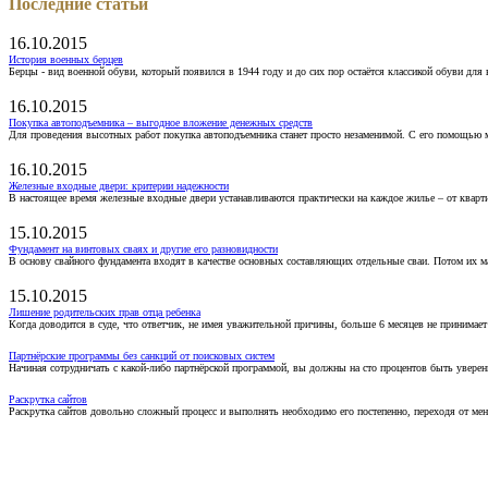
Последние статьи
16.10.2015
История военных берцев
Берцы - вид военной обуви, который появился в 1944 году и до сих пор остаётся классикой обуви для
16.10.2015
Покупка автоподъемника – выгодное вложение денежных средств
Для проведения высотных работ покупка автоподъемника станет просто незаменимой. С его помощью 
16.10.2015
Железные входные двери: критерии надежности
В настоящее время железные входные двери устанавливаются практически на каждое жилье – от кварт
15.10.2015
Фундамент на винтовых сваях и другие его разновидности
В основу свайного фундамента входят в качестве основных составляющих отдельные сваи. Потом их 
15.10.2015
Лишение родительских прав отца ребенка
Когда доводится в суде, что ответчик, не имея уважительной причины, больше 6 месяцев не принимае
Партнёрские программы без санкций от поисковых систем
Начиная сотрудничать с какой-либо партнёрской программой, вы должны на сто процентов быть уверены
Раскрутка сайтов
Раскрутка сайтов довольно сложный процесс и выполнять необходимо его постепенно, переходя от ме