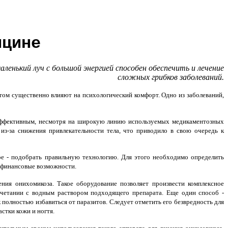
ицине
ленький луч с большой энергией способен обеспечить и лечение
сложных грибков заболеваний.
м существенно влияют на психологический комфорт. Одно из заболеваний,
о эффективным, несмотря на широкую линию используемых медикаментозных
из-за снижения привлекательности тела, что приводило в свою очередь к
ое - подобрать правильную технологию. Для этого необходимо определить
и финансовые возможности.
ения онихомикоза
. Такое оборудование позволяет произвести комплексное
сочетании с водным раствором подходящего препарата. Еще один способ -
полностью избавиться от паразитов. Следует отметить его безвредность для
астки кожи и ногтя.