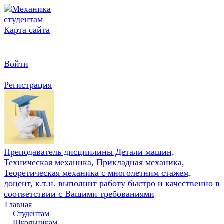
Карта сайта
Войти
Регистрация
Преподаватель дисциплины Детали машин,
Техническая механика, Прикладная механика,
Теоретическая механика с многолетним стажем,
доцент, к.т.н. выполнит работу быстро и качественно в
соответствии с Вашими требованиями
Главная
Студентам
Школьникам