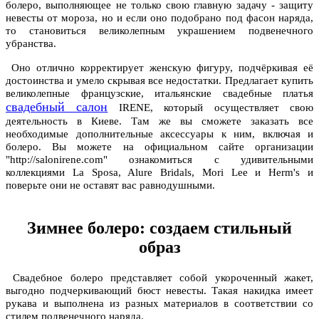
болеро, выполняющее не только свою главную задачу - защиту
невесты от мороза, но и если оно подобрано под фасон наряда,
то становиться великолепным украшением подвенечного
убранства.
Оно отлично корректирует женскую фигуру, подчёркивая её
достоинства и умело скрывая все недостатки. Предлагает купить
великолепные французские, итальянские свадебные платья
свадебный салон
IRENE, который осуществляет свою
деятельность в Киеве. Там же вы сможете заказать все
необходимые дополнительные аксессуары к ним, включая и
болеро. Вы можете на официальном сайте организации
"http://salonirene.com" ознакомиться с удивительными
коллекциями La Sposa, Alure Bridals, Mori Lee и Herm's и
поверьте они не оставят вас равнодушными.
Зимнее болеро: создаем стильный
образ
Свадебное болеро представляет собой укороченный жакет,
выгодно подчеркивающий бюст невесты. Такая накидка имеет
рукава и выполнена из разных материалов в соответствии со
стилем подвенечного наряда.