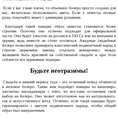
Если у вас узкие плечи, то объемное болеро просто создано для
вас, желательно белоснежного цвета. Если у невесты полные
руки, покупайте жакет с длинными рукавами.
Благодаря такой накидке образ невесты становится более
строгим. Поэтому оно отлично подходит для официальной
части. Оно будет уместно на росписи в ЗАГСе или на венчании в
церкви, ведь невесте не стоит оголяться. Ажурные свадебные
болеро позволяют примирить классический подвенечный наряд и
строгие церковные законы, отыскать компромисс между
желанием быть красивой на собственной свадьбе и при этом
соблюсти все церковные порядки.
Будьте неотразимы!
Свадьба в зимний период года – это отличный повод облачится
в меховое болеро. Также вам подойдет накидка из кашемира,
элегантно ниспадающая с плеч, но все-таки остановим свой
выбор на болеро. Оно может изготовлено как из натурального,
так и искусственного меха. Отлично, если такая накидка будет
гармонировать с цветом подвенечного наряда, чтобы общий
образ был завершенным.