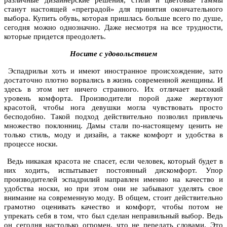
различные дизайнерские решения, стили и цветовые гаммы
станут настоящей «преградой» для принятия окончательного
выбора. Купить обувь, которая пришлась больше всего по душе,
сегодня можно однозначно. Даже несмотря на все трудности,
которые придется преодолеть.
Носите с удовольствием
Эспадрильи хоть и имеют иностранное происхождение, зато
достаточно плотно ворвались в жизнь современной женщины. И
здесь в этом нет ничего странного. Их отличает высокий
уровень комфорта. Производители порой даже жертвуют
красотой, чтобы нога девушки могла чувствовать просто
бесподобно. Такой подход действительно позволил привлечь
множество поклонниц. Дамы стали по-настоящему ценить не
только стиль, моду и дизайн, а также комфорт и удобства в
процессе носки.
Ведь никакая красота не спасет, если человек, который будет в
них ходить, испытывает постоянный дискомфорт. Упор
производителей эспадрилий направлен именно на качество и
удобства носки, но при этом они не забывают уделять свое
внимание на современную моду. В общем, стоит действительно
грамотно оценивать качество и комфорт, чтобы потом не
упрекать себя в том, что был сделан неправильный выбор. Ведь
он сегодня настолько огромен, что не передать словами. Это