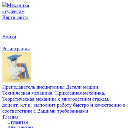
Карта сайта
Войти
Регистрация
Преподаватель дисциплины Детали машин,
Техническая механика, Прикладная механика,
Теоретическая механика с многолетним стажем,
доцент, к.т.н. выполнит работу быстро и качественно в
соответствии с Вашими требованиями
Главная
Студентам
Школьникам