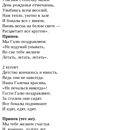
День рожденья отмечаешь,
Улыбнись всем веселей.
Нам тепло, уютно в зале
И бокалы все с вином.
Вновь весна на белом свете —
Расцветает все кругом».
Припев.
Мы Галю поздравляем:
«Не вздумай унывать,
Во сне тебе желаем
Летать, летать, летать».
2 куплет
Детство кончилось и юность.
Ведь они не навсегда.
Наша Галечка красива,
«Не печалься никогда»!
Гости Галю поздравляют,
За столом они сидят.
Все бокалы поднимают
И едят, едят, едят.
Припев (тот же).
Мы тебе желаем счастья
И, конечно, долгих лет.