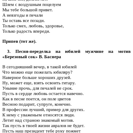
Шлем с воздушным поцелуем
Мы тебе большой привет.
А невзгоды и печали
Ты оставь все позади.
Только смех, любовь, здоровье,
Только радость впереди.
Припев (тот же).
3. Песня-переделка на юбилей мужчине на мотив
«Березовый сок» В. Баснера
В сегодняшний вечер, в такой юбилей
Что можно еще пожелать юбиляру?
Наверное больше хороших друзей.
Ну, может еще, взять освоить гитару.
Уныние прочь, для печалей не срок.
Пусть в сердце любовь остается навечно.
Как в песне поется, он поле цветов
Весною подарит, супруге, конечно.
В профессии лучший, пример для других.
К нему с уваженьем относятся люди.
Летит над страною знакомый мотив.
Так пусть в твоей жизни авралов не будет.
Пусть наш президент тебе руку пожмет