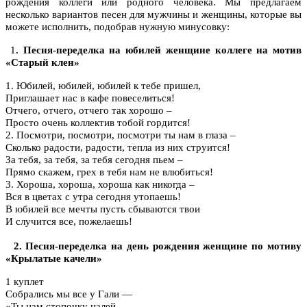
рождения коллеги или родного человека. Мы предлагаем
несколько вариантов песен для мужчины и женщины, которые вы
можете исполнить, подобрав нужную минусовку:
1
. Песня-переделка на юбилей
женщине коллеге на мотив
«Старый клен»
1. Юбилей, юбилей, юбилей к тебе пришел,
Приглашает нас в кафе повеселиться!
Отчего, отчего, отчего так хорошо –
Просто очень коллектив тобой гордится!
2. Посмотри, посмотри, посмотри ты нам в глаза –
Сколько радости, радости, тепла из них струится!
За тебя, за тебя, за тебя сегодня пьем –
Прямо скажем, грех в тебя нам не влюбиться!
3. Хороша, хороша, хороша как никогда –
Вся в цветах с утра сегодня утопаешь!
В юбилей все мечты пусть сбываются твои
И случится все, пожелаешь!
2. Песня-переделка на день рождения
женщине по мотиву
«Крылатые качели»
1 куплет
Собрались мы все у Гали —
«Ты нам стопочку налей.