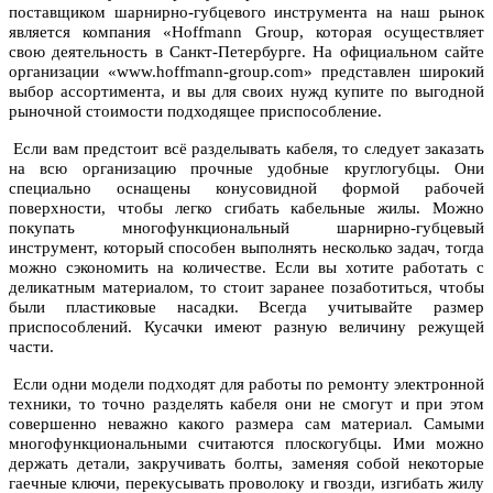
поставщиком шарнирно-губцевого инструмента на наш рынок
является компания «Hoffmann Group, которая осуществляет
свою деятельность в Санкт-Петербурге. На официальном сайте
организации «www.hoffmann-group.com» представлен широкий
выбор ассортимента, и вы для своих нужд купите по выгодной
рыночной стоимости подходящее приспособление.
Если вам предстоит всё разделывать кабеля, то следует заказать
на всю организацию прочные удобные круглогубцы. Они
специально оснащены конусовидной формой рабочей
поверхности, чтобы легко сгибать кабельные жилы. Можно
покупать многофункциональный шарнирно-губцевый
инструмент, который способен выполнять несколько задач, тогда
можно сэкономить на количестве. Если вы хотите работать с
деликатным материалом, то стоит заранее позаботиться, чтобы
были пластиковые насадки. Всегда учитывайте размер
приспособлений. Кусачки имеют разную величину режущей
части.
Если одни модели подходят для работы по ремонту электронной
техники, то точно разделять кабеля они не смогут и при этом
совершенно неважно какого размера сам материал. Самыми
многофункциональными считаются плоскогубцы. Ими можно
держать детали, закручивать болты, заменяя собой некоторые
гаечные ключи, перекусывать проволоку и гвозди, изгибать жилу