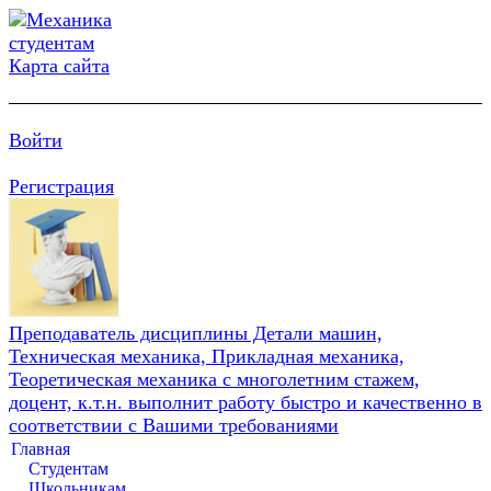
Карта сайта
Войти
Регистрация
Преподаватель дисциплины Детали машин,
Техническая механика, Прикладная механика,
Теоретическая механика с многолетним стажем,
доцент, к.т.н. выполнит работу быстро и качественно в
соответствии с Вашими требованиями
Главная
Студентам
Школьникам