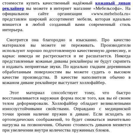
стоимости купить качественный надёжный
кожаный диван
реклайнер
вы можете в интернет магазине «Мебельсофа». На
официальном сайте организации «www.mebelsofa.ru»
представлен широкий ассортимент мебели, которая идеально
впишется в любой созданный вами современный стиль
интерьера.
Смотрится она благородно и изысканно. Про качество
материалов вы можете не переживать. Производители
используют хорошо подготовленную качественную древесину, и
каркас никогда не растрескается и не расшатается. Никогда
представленные кожаные диваны реклайнеры не будут скрипеть
и издавать неприятные звуки. По идеально гладким деревянным
обработанным поверхностям вы можете судить о высоком
качестве производства. В качестве наполнителя обычно в
кожаном диване реклайнере выступает холлофайбер.
Этот материал способствует тому, что быстро
восстанавливается наружная форма после того, как вы её своим
телом деформировали. Холлофайбер обладает великолепными
износоустойчивыми свойствами. Оправдано с медицинской
точки зрения наличие пружин в диване. Если исходить из
ортопедических соображений, то будет снижаться значительно
нагрузка на позвоночник. Обычно стоимость диванов меняется
при увеличении внутри количества пружинных блоков.