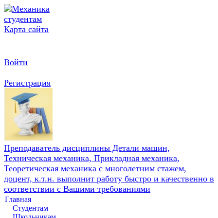
Карта сайта
Войти
Регистрация
Преподаватель дисциплины Детали машин,
Техническая механика, Прикладная механика,
Теоретическая механика с многолетним стажем,
доцент, к.т.н. выполнит работу быстро и качественно в
соответствии с Вашими требованиями
Главная
Студентам
Школьникам