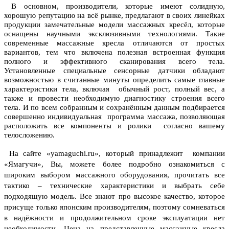
В основном, производители, которые имеют солидную,
хорошую репутацию на всё рынке, предлагают в своих линейках
продукции замечательные модели массажных кресёл, которые
оснащены научными эксклюзивными технологиями. Такие
современные массажные кресла отличаются от простых
вариантов, тем что включена полезная встроенная функция
полного и эффективного сканирования всего тела.
Установленные специальные сенсорные датчики обладают
возможностью в считанные минуты определить самые главные
характеристики тела, включая обычный рост, полный вес, а
также и провести необходимую диагностику строения всего
тела. И по всем собранным и сохранённым данным подбирается
совершенно индивидуальная программа массажа, позволяющая
расположить все компоненты и ролики согласно вашему
телосложению.
На сайте «yamaguchi.ru», который принадлежит компании
«Ямагучи», Вы, можете более подробно ознакомиться с
широким выбором массажного оборудования, прочитать все
тактико – технические характеристики и выбрать себе
подходящую модель. Все знают про высокое качество, которое
присуще только японским производителям, поэтому сомневаться
в надёжности и продолжительном сроке эксплуатации нет
необходимости.
Цена на представленные массажные кресла