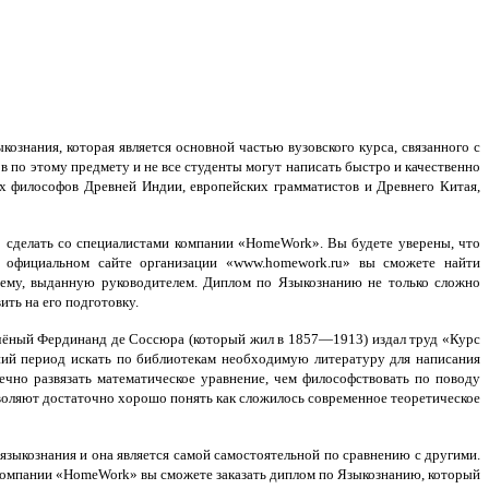
знания, которая является основной частью вузовского курса, связанного с
в по этому предмету и не все студенты могут написать быстро и качественно
их философов Древней Индии, европейских грамматистов и Древнего Китая,
о сделать со специалистами компании «HomeWork». Вы будете уверены, что
 официальном сайте организации «www.homework.ru» вы сможете найти
тему, выданную руководителем. Диплом по Языкознанию не только сложно
ть на его подготовку.
чёный Фердинанд де Соссюра (который жил в 1857—1913) издал труд «Курс
тний период искать по библиотекам необходимую литературу для написания
чно развязать математическое уравнение, чем философствовать по поводу
воляют достаточно хорошо понять как сложилось современное теоретическое
языкознания и она является самой самостоятельной по сравнению с другими.
я компании «HomeWork» вы сможете заказать диплом по Языкознанию, который