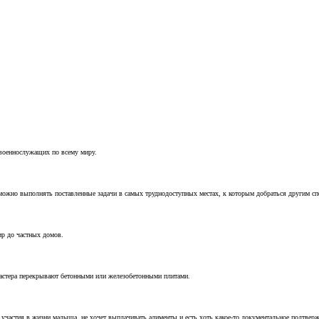
 военнослужащих по всему миру.
можно выполнять поставленные задачи в самых труднодоступных местах, к которым добраться другим с
ир до частных домов.
мастера перекрывают бетонными или железобетонными плитами.
т участия в жизни малыша, не хочет выплачивать алименты и есть хоть какое-то документальное подтвер