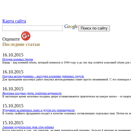
Карта сайта
Оцените
Последние статьи
16.10.2015
История военных берцев
Берцы - вид военной обуви, который появился в 1944 году и до сих пор остаётся классикой обуви для
16.10.2015
Покупка автоподъемника – выгодное вложение денежных средств
Для проведения высотных работ покупка автоподъемника станет просто незаменимой. С его помощью 
16.10.2015
Железные входные двери: критерии надежности
В настоящее время железные входные двери устанавливаются практически на каждое жилье – от кварт
15.10.2015
Фундамент на винтовых сваях и другие его разновидности
В основу свайного фундамента входят в качестве основных составляющих отдельные сваи. Потом их 
15.10.2015
Лишение родительских прав отца ребенка
Когда доводится в суде, что ответчик, не имея уважительной причины, больше 6 месяцев не принимае