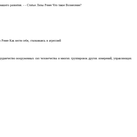
ашего развития. - - Статья Лизы Ренее Что такое Вознесение?
Ренее Как вести себя, сталкиваясь в агрессией
отрудничество вооруженных сил человечества и многих группировок других измерений, управляющих