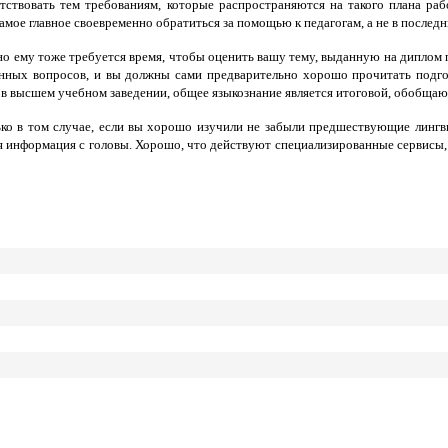
етствовать тем требованиям, которые распространяются на такого плана ра
амое главное своевременно обратиться за помощью к педагогам, а не в последн
но ему тоже требуется время, чтобы оценить вашу тему, выданную на диплом 
онных вопросов, и вы должны сами предварительно хорошо прочитать подгот
 в высшем учебном заведении, общее языкознание является итоговой, обобща
о в том случае, если вы хорошо изучили не забыли предшествующие лингви
я информация с головы. Хорошо, что действуют специализированные сервисы