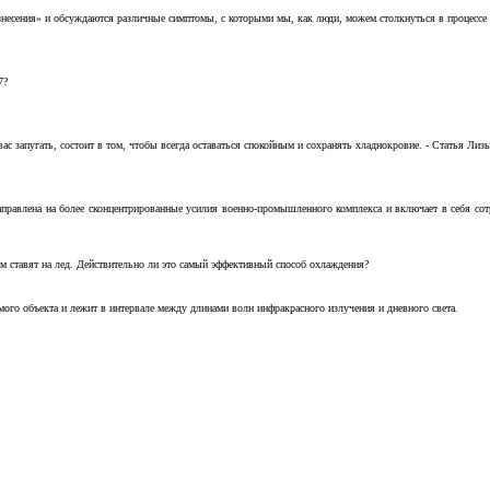
несения» и обсуждаются различные симптомы, с которыми мы, как люди, можем столкнуться в процессе н
7?
с запугать, состоит в том, чтобы всегда оставаться спокойным и сохранять хладнокровие. - Статья Лизы 
аправлена на более сконцентрированные усилия военно-промышленного комплекса и включает в себя с
м ставят на лед. Действительно ли это самый эффективный способ охлаждения?
ого объекта и лежит в интервале между длинами волн инфракрасного излучения и дневного света.