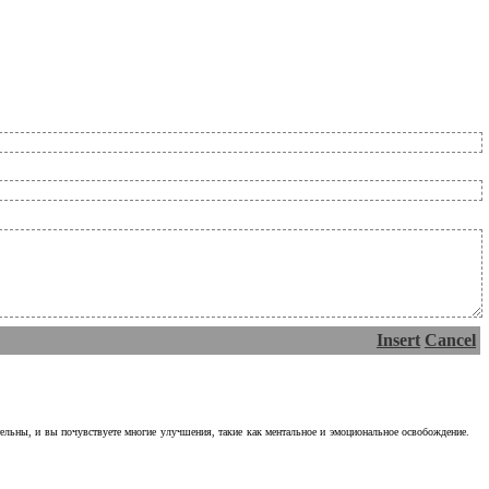
Insert
Cancel
тельны, и вы почувствуете многие улучшения, такие как ментальное и эмоциональное освобождение.