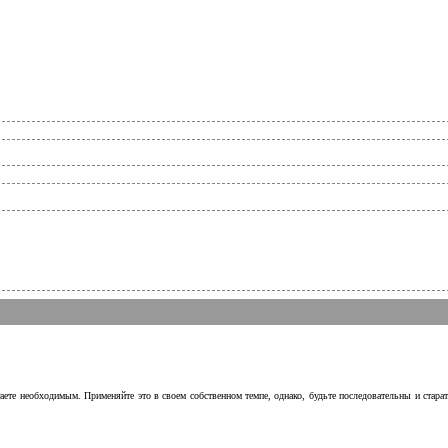
аете необходимым. Применяйте это в своем собственном темпе, однако, будьте последовательны и стара