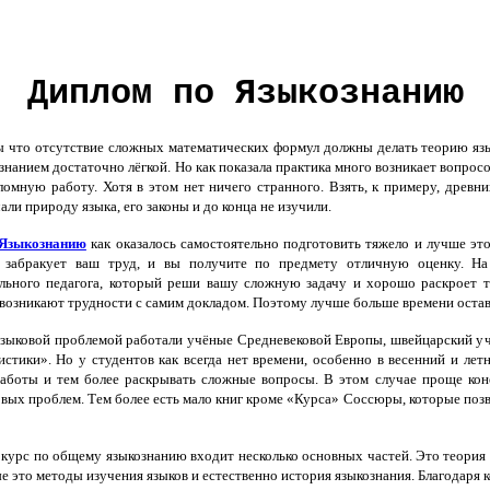
Диплом по Языкознанию
 что отсутствие сложных математических формул должны делать теорию языко
нанием достаточно лёгкой. Но как показала практика много возникает вопросо
ломную работу. Хотя в этом нет ничего странного. Взять, к примеру, древн
али природу языка, его законы и до конца не изучили.
 Языкознанию
как оказалось самостоятельно подготовить тяжело и лучше эт
 забракует ваш труд, и вы получите по предмету отличную оценку. На
льного педагога, который реши вашу сложную задачу и хорошо раскроет 
 возникают трудности с самим докладом. Поэтому лучше больше времени остави
зыковой проблемой работали учёные Средневековой Европы, швейцарский у
истики». Но у студентов как всегда нет времени, особенно в весенний и ле
аботы и тем более раскрывать сложные вопросы. В этом случае проще коне
вых проблем. Тем более есть мало книг кроме «Курса» Соссюры, которые поз
курс по общему языкознанию входит несколько основных частей. Это теория 
е это методы изучения языков и естественно история языкознания. Благодар