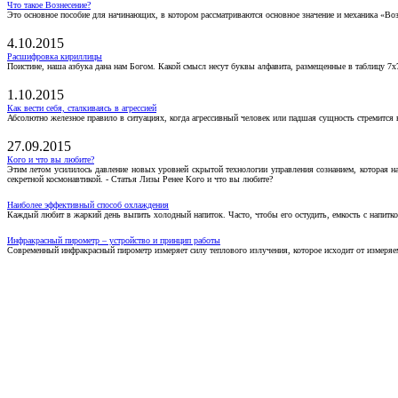
Что такое Вознесение?
Это основное пособие для начинающих, в котором рассматриваются основное значение и механика «Воз
4.10.2015
Расшифровка кириллицы
Поистине, наша азбука дана нам Богом. Какой смысл несут буквы алфавита, размещенные в таблицу 7х
1.10.2015
Как вести себя, сталкиваясь в агрессией
Абсолютно железное правило в ситуациях, когда агрессивный человек или падшая сущность стремится ва
27.09.2015
Кого и что вы любите?
Этим летом усилилось давление новых уровней скрытой технологии управления сознанием, которая н
секретной космонавтикой. - Статья Лизы Ренее Кого и что вы любите?
Наиболее эффективный способ охлаждения
Каждый любит в жаркий день выпить холодный напиток. Часто, чтобы его остудить, емкость с напитко
Инфракрасный пирометр – устройство и принцип работы
Современный инфракрасный пирометр измеряет силу теплового излучения, которое исходит от измеряем