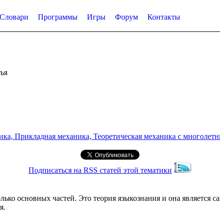
Словари
Программы
Игры
Форум
Контакты
ья
а, Прикладная механика, Теоретическая механика с многолетним
Подписаться на RSS статей этой тематики
лько основных частей. Это теория языкознания и она является с
я.