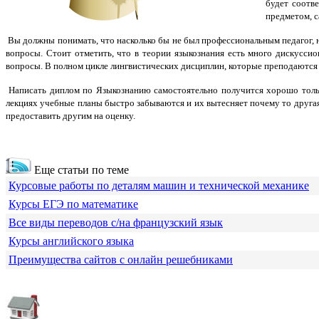
будет соотв
предметом, с
Вы должны понимать, что насколько бы не был профессиональным педагог, 
вопросы. Стоит отметить, что в теории языкознания есть много дискусси
вопросы. В полном цикле лингвистических дисциплин, которые преподаются
Написать диплом по Языкознанию самостоятельно получится хорошо тольк
лекциях учебные планы быстро забываются и их вытесняет почему то друга
предоставить другим на оценку.
Еще статьи по теме
Курсовые работы по деталям машин и технической механике
Курсы ЕГЭ по математике
Все виды переводов с/на французский язык
Курсы английского языка
Преимущества сайтов с онлайн решебниками