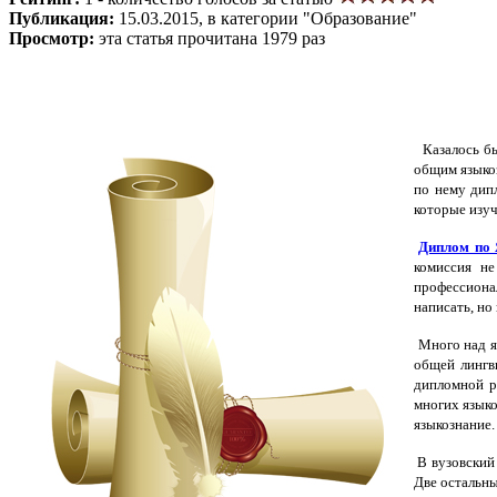
Публикация:
15.03.2015, в категории "Образование"
Просмотр:
эта статья прочитана 1979 раз
Казалось бы
общим языкоз
по нему дип
которые изуч
Диплом по
комиссия не
профессиона
написать, но
Много над я
общей лингв
дипломной р
многих языко
языкознание.
В вузовский 
Две остальны