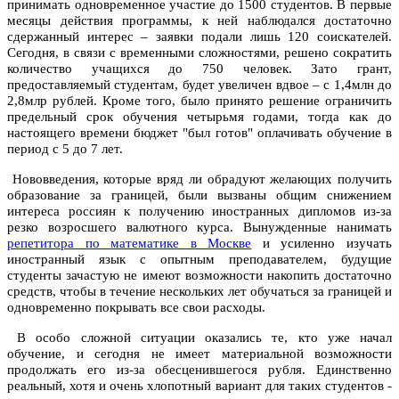
принимать одновременное участие до 1500 студентов. В первые
месяцы действия программы, к ней наблюдался достаточно
сдержанный интерес – заявки подали лишь 120 соискателей.
Сегодня, в связи с временными сложностями, решено сократить
количество учащихся до 750 человек. Зато грант,
предоставляемый студентам, будет увеличен вдвое – с 1,4млн до
2,8млр рублей. Кроме того, было принято решение ограничить
предельный срок обучения четырьмя годами, тогда как до
настоящего времени бюджет "был готов" оплачивать обучение в
период с 5 до 7 лет.
Нововведения, которые вряд ли обрадуют желающих получить
образование за границей, были вызваны общим снижением
интереса россиян к получению иностранных дипломов из-за
резко возросшего валютного курса. Вынужденные нанимать
репетитора по математике в Москве
и усиленно изучать
иностранный язык с опытным преподавателем, будущие
студенты зачастую не имеют возможности накопить достаточно
средств, чтобы в течение нескольких лет обучаться за границей и
одновременно покрывать все свои расходы.
В особо сложной ситуации оказались те, кто уже начал
обучение, и сегодня не имеет материальной возможности
продолжать его из-за обесценившегося рубля. Единственно
реальный, хотя и очень хлопотный вариант для таких студентов -