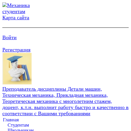
Карта сайта
Войти
Регистрация
Преподаватель дисциплины Детали машин,
Техническая механика, Прикладная механика,
Теоретическая механика с многолетним стажем,
доцент, к.т.н. выполнит работу быстро и качественно в
соответствии с Вашими требованиями
Главная
Студентам
Школьникам