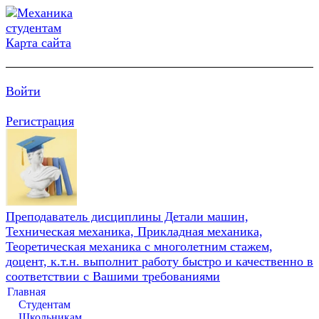
Карта сайта
Войти
Регистрация
Преподаватель дисциплины Детали машин,
Техническая механика, Прикладная механика,
Теоретическая механика с многолетним стажем,
доцент, к.т.н. выполнит работу быстро и качественно в
соответствии с Вашими требованиями
Главная
Студентам
Школьникам