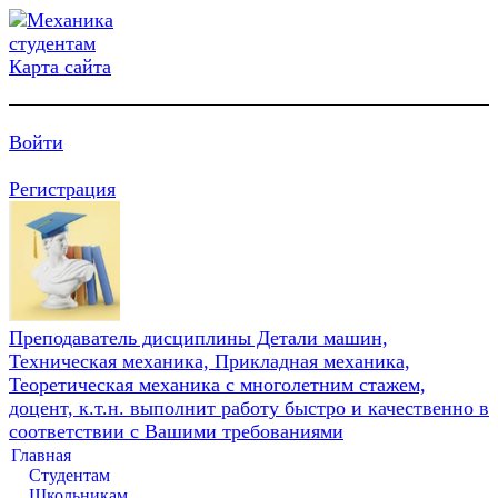
Карта сайта
Войти
Регистрация
Преподаватель дисциплины Детали машин,
Техническая механика, Прикладная механика,
Теоретическая механика с многолетним стажем,
доцент, к.т.н. выполнит работу быстро и качественно в
соответствии с Вашими требованиями
Главная
Студентам
Школьникам