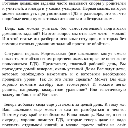
Готовые домашние задания часто вызывают споры у родителей
и учителей, а иногда и у самих учащихся. Первая мысль, которая
может возникнуть при упоминании ГДЗ в разговоре, это то, что
подобные вещи нужны только двоечникам и бездельникам.
Ведь, как можно учиться, без самостоятельной подготовки
домашних заданий? На этот вопрос мы отвечаем легко - можно!
И в этой статье мы разберем основные ситуации, в которых без
помощи готовых домашних заданий просто не обойтись.
Ситуация первая. Родительская (все школьники могут смело
показать этот абзац своим родственникам, которые не позволяют
пользоваться ГДЗ). Представьте, тяжелый рабочий день, Вы
приходите домой вечером, очень усталый. Дома Вас ждут дети,
которых необходимо накормить и с которыми необходимо
проверить уроки. Так ли это легко сделать? Может Вы еще
хорошо помните алгебру или геометрию? И можете легко
решить, например, квадратное уравнение? Или генетическую
задачу по биологии? Вот-вот.
Теперь добавьте сюда еще усталость за целый день. К тому же,
Ваш школьник еще может и сам не разобраться в чем-то.
Поэтому ему крайне необходима Ваша помощь. Вам же, в свою
очередь, хорошо помогут ГДЗ, которые теперь даже не надо
покупать отдельной книгой, а можно просто зайти на сайт