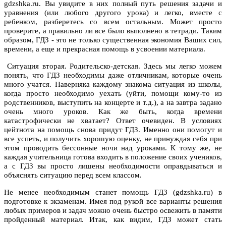
gdzshka.ru. Вы увидите в них полный путь решения задачи и
уравнения (или любого другого урока) и легко, вместе с
ребенком, разберетесь со всем остальным. Может просто
проверите, а правильно ли все было выполнено в тетради. Таким
образом, ГДЗ - это не только существенная экономия Ваших сил,
времени, а еще и прекрасная помощь в усвоении материала.
Ситуация вторая. Родительско-детская. Здесь мы легко можем
понять, что ГДЗ необходимы даже отличникам, которые очень
много учатся. Наверняка каждому знакома ситуация из школы,
когда просто необходимо уехать (уйти, помощи кому-то из
родственников, выступить на концерте и т.д.), а на завтра задано
очень много уроков. Как же быть, когда времени
катастрофически не хватает? Ответ очевиден. В условиях
цейтнота на помощь снова придут ГДЗ. Именно они помогут и
все успеть, и получить хорошую оценку, не принуждая себя при
этом проводить бессонные ночи над уроками. К тому же, не
каждая учительница готова входить в положение своих учеников,
а с ГДЗ вы просто лишены необходимости оправдываться и
объяснять ситуацию перед всем классом.
Не менее необходимым станет помощь ГДЗ (gdzshka.ru) в
подготовке к экзаменам. Имея под рукой все варианты решения
любых примеров и задач можно очень быстро освежить в памяти
пройденный материал. Итак, как видим, ГДЗ может стать