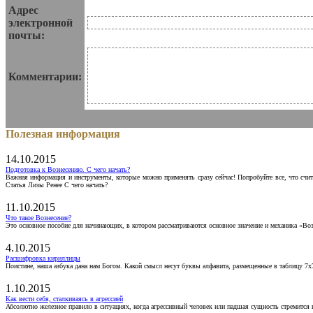
Адрес
электронной
почты:
Комментарии:
Полезная информация
14.10.2015
Подготовка к Вознесению. С чего начать?
Важная информация и инструменты, которые можно применять сразу сейчас! Попробуйте все, что счит
Статья Лизы Ренее С чего начать?
11.10.2015
Что такое Вознесение?
Это основное пособие для начинающих, в котором рассматриваются основное значение и механика «Воз
4.10.2015
Расшифровка кириллицы
Поистине, наша азбука дана нам Богом. Какой смысл несут буквы алфавита, размещенные в таблицу 7х
1.10.2015
Как вести себя, сталкиваясь в агрессией
Абсолютно железное правило в ситуациях, когда агрессивный человек или падшая сущность стремится ва