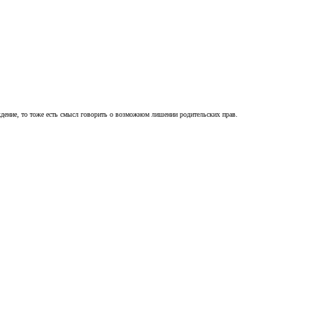
ждение, то тоже есть смысл говорить о возможном лишении родительских прав.