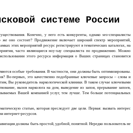
исковой системе России
ществования. Конечно, у него есть конкуренты, однако seo-специалисты
о же оно состоит? Продвижение включает широкий спектр мероприятий,
амках этих мероприятий ресурс регистрируют в тематических каталогах, на
приятия, часто являющиеся ноу-хау специалиста по продвижению. Можно
 использовании этого ресурса информация о Ваших страницах становится
ляются особые требования. В частности, они должны быть оптимизированы.
ция? Во-первых, это качественно подобранные ключевые запросы – слова и
тим, Вы руководитель наркологической клиники. В таком случае ключевыми
вование, вызов нарколога на дом, выведение из запоя, прерывание запоев,
казываемых Вашей компанией услуг, тем лучше. Тем больше потенциальных
тическую статью, которая преследует две цели. Первая: вызвать интерес
ии интернет-ресурсов.
авигация должны быть простой, удобной, понятной. Нередко пользователь не