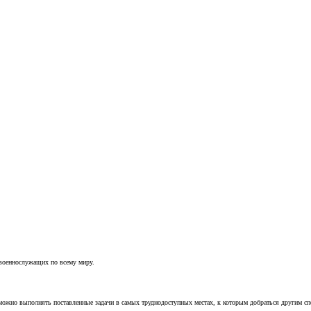
 военнослужащих по всему миру.
можно выполнять поставленные задачи в самых труднодоступных местах, к которым добраться другим с