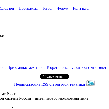
Словари
Программы
Игры
Форум
Контакты
ья
а, Прикладная механика, Теоретическая механика с многолетним
Подписаться на RSS статей этой тематики
еме России
й системе России – имеет первоочередное значение
рование"