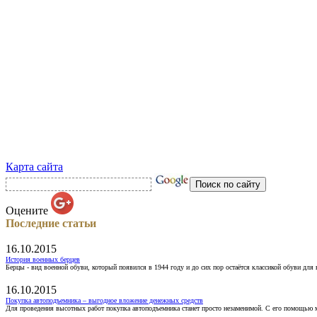
Карта сайта
Оцените
Последние статьи
16.10.2015
История военных берцев
Берцы - вид военной обуви, который появился в 1944 году и до сих пор остаётся классикой обуви для
16.10.2015
Покупка автоподъемника – выгодное вложение денежных средств
Для проведения высотных работ покупка автоподъемника станет просто незаменимой. С его помощью 