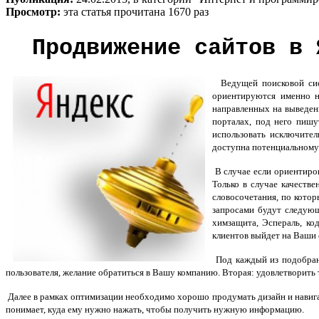
Просмотр:
эта статья прочитана 1670 раз
Продвижение сайтов в 
Ведущей поисковой систе
ориентируются именно 
направленных на выведени
порталах, под него пиш
использовать исключите
доступна потенциальному 
В случае если ориентиро
Только в случае качеств
словосочетания, по кото
запросами будут следующи
химзащита, Эспераль, ко
клиентов выйдет на Ваши
Под каждый из подобранн
пользователя, желание обратиться в Вашу компанию. Вторая: удовлетворить
Далее в рамках оптимизации необходимо хорошо продумать дизайн и навигац
понимает, куда ему нужно нажать, чтобы получить нужную информацию.