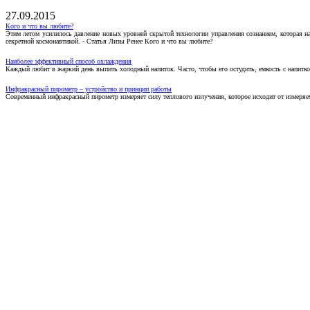
27.09.2015
Кого и что вы любите?
Этим летом усилилось давление новых уровней скрытой технологии управления сознанием, которая н
секретной космонавтикой. - Статья Лизы Ренее Кого и что вы любите?
Наиболее эффективный способ охлаждения
Каждый любит в жаркий день выпить холодный напиток. Часто, чтобы его остудить, емкость с напитко
Инфракрасный пирометр – устройство и принцип работы
Современный инфракрасный пирометр измеряет силу теплового излучения, которое исходит от измеряем