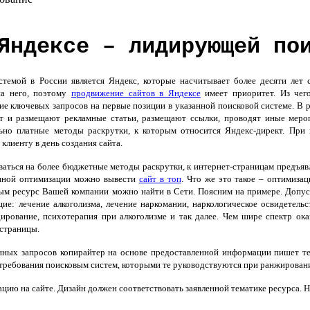
Яндексе – лидирующей по
мой в России является Яндекс, которые насчитывает более десяти лет су
на него, поэтому
продвижение сайтов в Яндексе
имеет приоритет. Из чег
е ключевых запросов на первые позиции в указанной поисковой системе. В р
ут и размещают рекламные статьи, размещают ссылки, проводят иные меро
льно платные методы раскрутки, к которым относится Яндекс-директ. При
клиенту в день создания сайта.
ваться на более бюджетные методы раскрутки, к интернет-страницам предъяв
енной оптимизации можно вывести
сайт в топ
. Что же это такое – оптимиза
рым ресурс Вашей компании можно найти в Сети. Поясним на примере. Допус
е: лечение алкоголизма, лечение наркомании, наркологическое освидетельст
дирование, психотерапия при алкоголизме и так далее. Чем шире спектр о
 страницы.
ых запросов копирайтер на основе предоставленной информации пишет тема
 требования поисковым систем, которыми те руководствуются при ранжирован
ию на сайте. Дизайн должен соответствовать заявленной тематике ресурса. Н