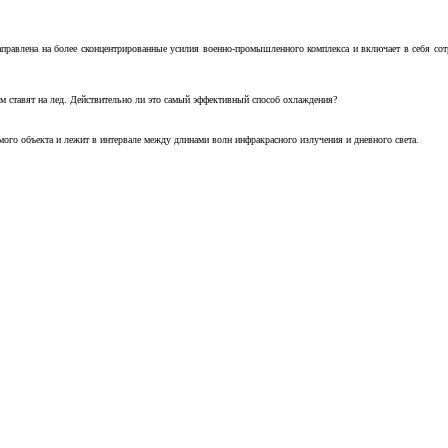
аправлена на более сконцентрированные усилия военно-промышленного комплекса и включает в себя с
м ставят на лед. Действительно ли это самый эффективный способ охлаждения?
ого объекта и лежит в интервале между длинами волн инфракрасного излучения и дневного света.