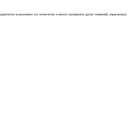
отрудничество вооруженных сил человечества и многих группировок других измерений, управляющих