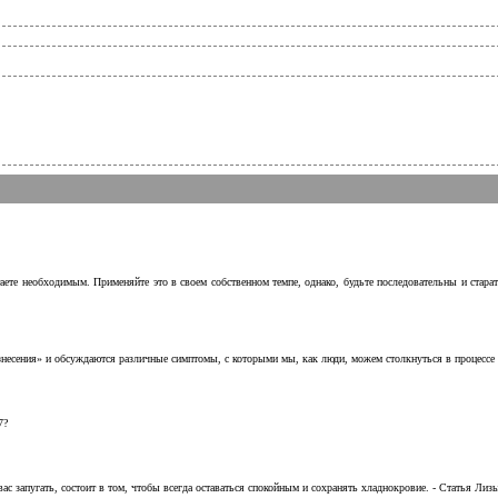
аете необходимым. Применяйте это в своем собственном темпе, однако, будьте последовательны и стара
несения» и обсуждаются различные симптомы, с которыми мы, как люди, можем столкнуться в процессе н
7?
с запугать, состоит в том, чтобы всегда оставаться спокойным и сохранять хладнокровие. - Статья Лизы 