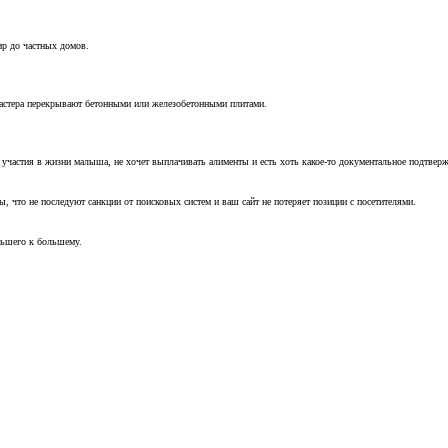
ир до частных домов.
мастера перекрывают бетонными или железобетонными плитами.
т участия в жизни малыша, не хочет выплачивать алименты и есть хоть какое-то документальное подтвер
, что не последуют санкции от поисковых систем и ваш сайт не потеряет позиции с посетителями.
ньшего к большему.