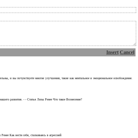
Insert
Cancel
тельны, и вы почувствуете многие улучшения, такие как ментальное и эмоциональное освобождение.
ашего развития. - - Статья Лизы Ренее Что такое Вознесение?
Ренее Как вести себя, сталкиваясь в агрессией