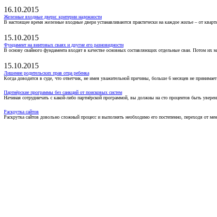
16.10.2015
Железные входные двери: критерии надежности
В настоящее время железные входные двери устанавливаются практически на каждое жилье – от кварт
15.10.2015
Фундамент на винтовых сваях и другие его разновидности
В основу свайного фундамента входят в качестве основных составляющих отдельные сваи. Потом их 
15.10.2015
Лишение родительских прав отца ребенка
Когда доводится в суде, что ответчик, не имея уважительной причины, больше 6 месяцев не принимае
Партнёрские программы без санкций от поисковых систем
Начиная сотрудничать с какой-либо партнёрской программой, вы должны на сто процентов быть уверены
Раскрутка сайтов
Раскрутка сайтов довольно сложный процесс и выполнять необходимо его постепенно, переходя от ме