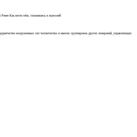
Ренее Как вести себя, сталкиваясь в агрессией
отрудничество вооруженных сил человечества и многих группировок других измерений, управляющих