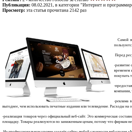
Публикация:
08.02.2021, в категории "Интернет и программи
Просмотр:
эта статья прочитана 2142 раз
Самой вос
пользуютс
Перед рес
-развитие 
временем 
покупать т
-предоста
компании, 
-реклама 
выгоднее, чем использовать печатные издания или телевидение. Расходы на
-реализация товаров через официальный веб-сайт. Это коммерческая состав
площадку. Товары реализуются по заниженным ценам, потому что фирмам не
На профессиональном уровне создаёт сайты любой сложности веб-студия 