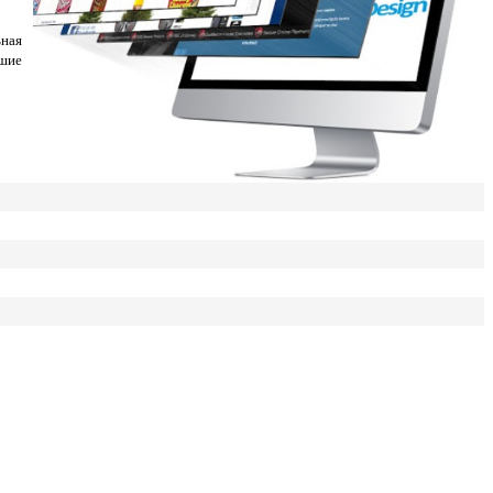
ьная
сшие