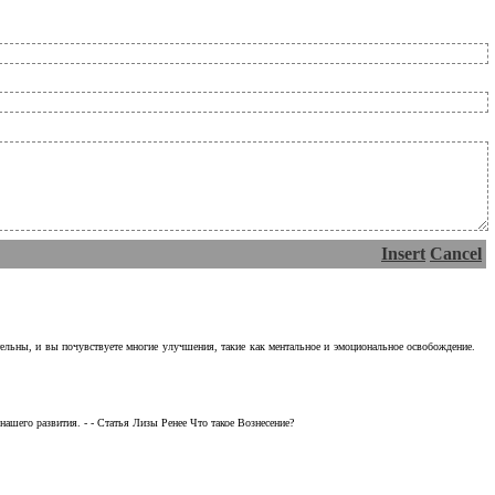
Insert
Cancel
тельны, и вы почувствуете многие улучшения, такие как ментальное и эмоциональное освобождение.
ашего развития. - - Статья Лизы Ренее Что такое Вознесение?