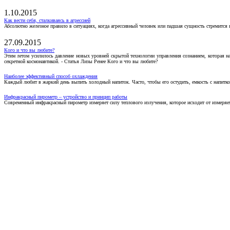
1.10.2015
Как вести себя, сталкиваясь в агрессией
Абсолютно железное правило в ситуациях, когда агрессивный человек или падшая сущность стремится ва
27.09.2015
Кого и что вы любите?
Этим летом усилилось давление новых уровней скрытой технологии управления сознанием, которая н
секретной космонавтикой. - Статья Лизы Ренее Кого и что вы любите?
Наиболее эффективный способ охлаждения
Каждый любит в жаркий день выпить холодный напиток. Часто, чтобы его остудить, емкость с напитко
Инфракрасный пирометр – устройство и принцип работы
Современный инфракрасный пирометр измеряет силу теплового излучения, которое исходит от измеряем