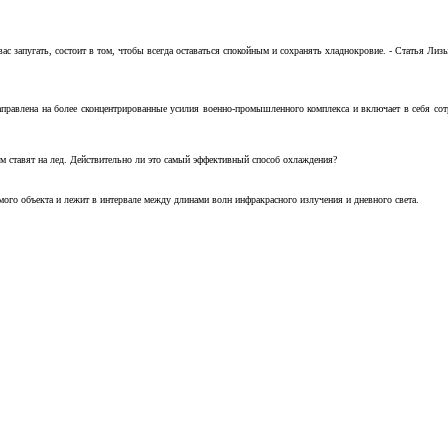
с запугать, состоит в том, чтобы всегда оставаться спокойным и сохранять хладнокровие. - Статья Лизы 
аправлена на более сконцентрированные усилия военно-промышленного комплекса и включает в себя с
м ставят на лед. Действительно ли это самый эффективный способ охлаждения?
ого объекта и лежит в интервале между длинами волн инфракрасного излучения и дневного света.