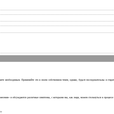
аете необходимым. Применяйте это в своем собственном темпе, однако, будьте последовательны и стара
несения» и обсуждаются различные симптомы, с которыми мы, как люди, можем столкнуться в процессе н
7?