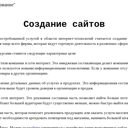
рование"
Создание сайтов
требованной услугой в области интернет-технологий считается создание 
я чаще всего фирмы, которые ведут торговую деятельность в различных сфера
урсами ставятся следующие характерные цели:
стиля компании в сети интернет. Эта имиджевая составляющая делает компанию
и пользуется новыми информационными технологиями. Если у компании отсутст
овары в других организациях.
вление детальных данных об услугах и продуктах. Это информационная состав
тем выше будет уровень доверия к организации и продаж.
в сети интернет. Это рекламная составная часть позволяет найти больше по
 обхват большей аудитории будут существенно меньше, можно быстро выйти на
ная часть, которая помогает реализовать продукцию или оказать услуги насел
т необходимости арендовать помещения под магазины, нанимать большой шта
«Meta». Можно
подробнее
ознакомиться с портфолио ранее выполненных работ н