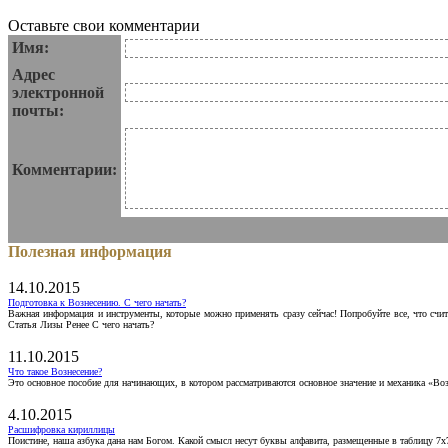
Оставьте свои комментарии
Имя:
Адрес
электронной
почты:
Комментарии:
Полезная информация
14.10.2015
Подготовка к Вознесению. С чего начать?
Важная информация и инструменты, которые можно применять сразу сейчас! Попробуйте все, что счит
Статья Лизы Ренее С чего начать?
11.10.2015
Что такое Вознесение?
Это основное пособие для начинающих, в котором рассматриваются основное значение и механика «Воз
4.10.2015
Расшифровка кириллицы
Поистине, наша азбука дана нам Богом. Какой смысл несут буквы алфавита, размещенные в таблицу 7х