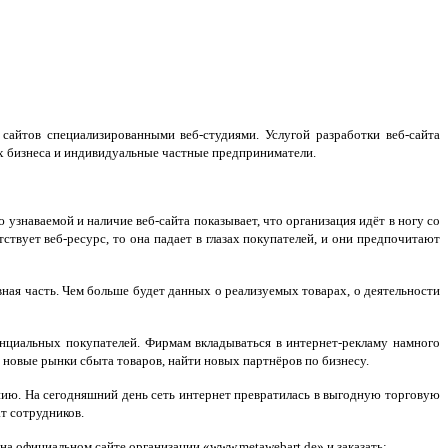
сайтов специализированными веб-студиями. Услугой разработки веб-сайта
х бизнеса и индивидуальные частные предприниматели.
 узнаваемой и наличие веб-сайта показывает, что организация идёт в ногу со
вует веб-ресурс, то она падает в глазах покупателей, и они предпочитают
ная часть. Чем больше будет данных о реализуемых товарах, о деятельности
тенциальных покупателей. Фирмам вкладываться в интернет-рекламу намного
 новые рынки сбыта товаров, найти новых партнёров по бизнесу.
ению. На сегодняшний день сеть интернет превратилась в выгодную торговую
т сотрудников.
а официальном сайте организации «www.metawebart.de» и заказать: