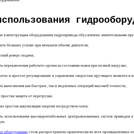
использования гидрообору
е в конструкции оборудования гидропривода обусловлено значительными пр
вить большее усилие при меньшем объеме двигателя;
ский реверс подачи;
ь переключения рабочего органа из состояния покоя при полной нагрузке;
атое и простое регулирование и управление скоростью крутящего момента и 
ть выполнения как быстрых, так и медленных операций высокой точности;
 простая защита от перегрузки;
но простая аккумуляция энергии посредством газов;
ть использования высокорентабельных централизованных систем приводов в
кую.
ое оборудование
столь распространено практически во всех промышленных отр