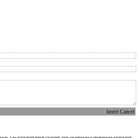
Insert
Cancel
тельны, и вы почувствуете многие улучшения, такие как ментальное и эмоциональное освобождение.