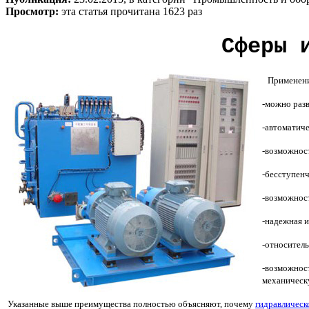
Просмотр:
эта статья прочитана 1623 раз
Сферы 
Применени
-можно раз
-автоматиче
-возможност
-бесступенч
-возможнос
-надежная и
-относитель
-возможнос
механичес
Указанные выше преимущества полностью объясняют, почему
гидравлическ