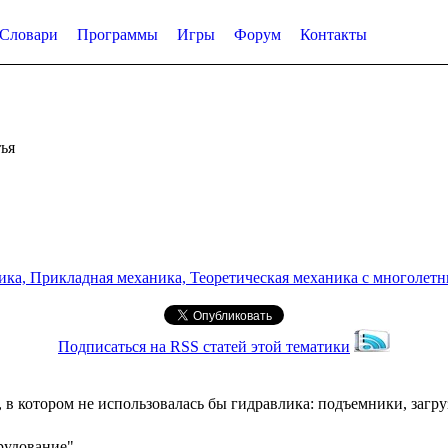
Словари
Программы
Игры
Форум
Контакты
ья
а, Прикладная механика, Теоретическая механика с многолетним
Подписаться на RSS статей этой тематики
 в котором не использовалась бы гидравлика: подъемники, загр
рудование"