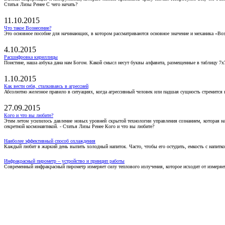
Статья Лизы Ренее С чего начать?
11.10.2015
Что такое Вознесение?
Это основное пособие для начинающих, в котором рассматриваются основное значение и механика «Воз
4.10.2015
Расшифровка кириллицы
Поистине, наша азбука дана нам Богом. Какой смысл несут буквы алфавита, размещенные в таблицу 7х
1.10.2015
Как вести себя, сталкиваясь в агрессией
Абсолютно железное правило в ситуациях, когда агрессивный человек или падшая сущность стремится ва
27.09.2015
Кого и что вы любите?
Этим летом усилилось давление новых уровней скрытой технологии управления сознанием, которая н
секретной космонавтикой. - Статья Лизы Ренее Кого и что вы любите?
Наиболее эффективный способ охлаждения
Каждый любит в жаркий день выпить холодный напиток. Часто, чтобы его остудить, емкость с напитко
Инфракрасный пирометр – устройство и принцип работы
Современный инфракрасный пирометр измеряет силу теплового излучения, которое исходит от измеряем