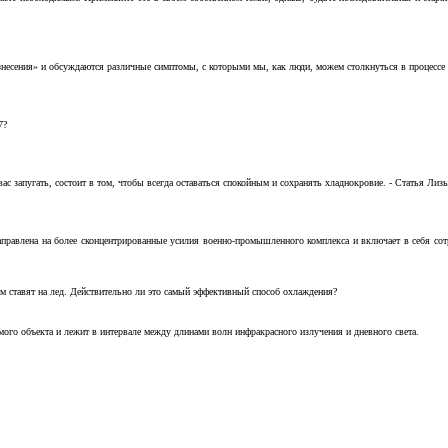
несения» и обсуждаются различные симптомы, с которыми мы, как люди, можем столкнуться в процессе н
7?
с запугать, состоит в том, чтобы всегда оставаться спокойным и сохранять хладнокровие. - Статья Лизы 
аправлена на более сконцентрированные усилия военно-промышленного комплекса и включает в себя с
м ставят на лед. Действительно ли это самый эффективный способ охлаждения?
ого объекта и лежит в интервале между длинами волн инфракрасного излучения и дневного света.