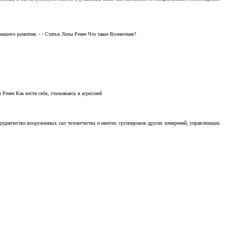
ашего развития. - - Статья Лизы Ренее Что такое Вознесение?
Ренее Как вести себя, сталкиваясь в агрессией
отрудничество вооруженных сил человечества и многих группировок других измерений, управляющих