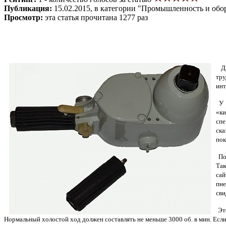
Публикация:
15.02.2015, в категории "Промышленность и обо
Просмотр:
эта статья прочитана 1277 раз
Для
тру
инт
У м
«ки
спе
ска
пок
Пон
Так
сай
пне
сви
Это
Нормальный холостой ход должен составлять не меньше 3000 об. в мин. Если 