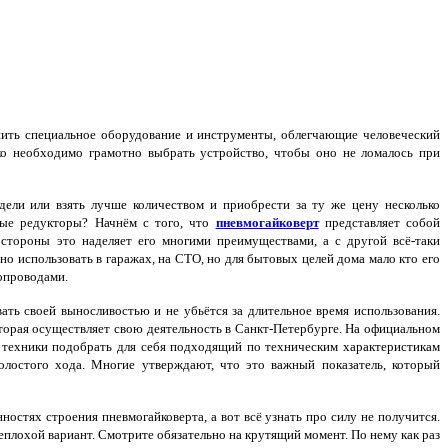
ить специальное оборудование и инструменты, облегчающие человеческий
ько необходимо грамотно выбрать устройство, чтобы оно не ломалось при
ели или взять лучше количеством и приобрести за ту же цену несколько
вые редукторы? Начнём с того, что
пневмогайковерт
представляет собой
стороны это наделяет его многими преимуществами, а с другой всё-таки
о использовать в гаражах, на СТО, но для бытовых целей дома мало кто его
хопроводами.
ать своей выносливостью и не убьётся за длительное время использования.
торая осуществляет свою деятельность в Санкт-Петербурге. На официальном
та техники подобрать для себя подходящий по техническим характеристикам
олостого хода. Многие утверждают, что это важный показатель, который
ностях строения пневмогайковерта, а вот всё узнать про силу не получится.
неплохой вариант. Смотрите обязательно на крутящий момент. По нему как раз