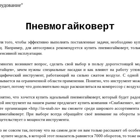
рудование"
Пневмогайковерт
 того, чтобы эффективно выполнять поставленные задачи, необходимо куп
д. Например, для автосервиса рекомендуется купить пневмогайковерт, тол
енсивной эксплуатации.
ногих возникнет вопрос, сделать свой выбор в пользу дорогостоящей мод
тайцев», зачем нужны специальные насадки и как влияют на работу угло
цифический инструмент, работающий на сильно сжатом воздухе. С одной 
зывается на ограниченной области применения. Понятно, что инструмент можн
упает, потому что дополнительно надо раскошелиться на компрессор с возду
ятно, что хочется купить идеальный пневмогайковерт, который будет радов
ой инструмент на нашем рынке предлагает купить компания «Снабжение», ко
те организации «http://in-snab.ru» вы сможете среди широкого ассортимен
вмогайковерт. При выборе всегда обращайте своё внимание на обороты х
детельствует о мощности инструмента.
 не совсем так, потому что на самом деле он вам только расскажет об особен
купите модель, в которой этот показатель равняется 7000 оборотов, то тоже 