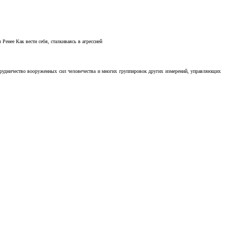
Ренее Как вести себя, сталкиваясь в агрессией
отрудничество вооруженных сил человечества и многих группировок других измерений, управляющих