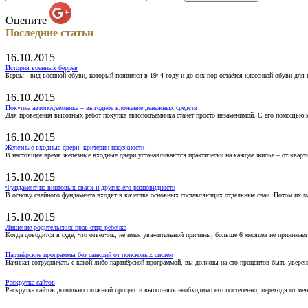
Оцените
Последние статьи
16.10.2015
История военных берцев
Берцы - вид военной обуви, который появился в 1944 году и до сих пор остаётся классикой обуви для
16.10.2015
Покупка автоподъемника – выгодное вложение денежных средств
Для проведения высотных работ покупка автоподъемника станет просто незаменимой. С его помощью 
16.10.2015
Железные входные двери: критерии надежности
В настоящее время железные входные двери устанавливаются практически на каждое жилье – от кварт
15.10.2015
Фундамент на винтовых сваях и другие его разновидности
В основу свайного фундамента входят в качестве основных составляющих отдельные сваи. Потом их 
15.10.2015
Лишение родительских прав отца ребенка
Когда доводится в суде, что ответчик, не имея уважительной причины, больше 6 месяцев не принимае
Партнёрские программы без санкций от поисковых систем
Начиная сотрудничать с какой-либо партнёрской программой, вы должны на сто процентов быть уверены
Раскрутка сайтов
Раскрутка сайтов довольно сложный процесс и выполнять необходимо его постепенно, переходя от ме