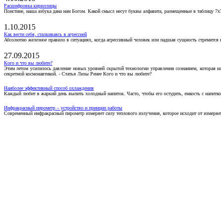
Расшифровка кириллицы
Поистине, наша азбука дана нам Богом. Какой смысл несут буквы алфавита, размещенные в таблицу 7х
1.10.2015
Как вести себя, сталкиваясь в агрессией
Абсолютно железное правило в ситуациях, когда агрессивный человек или падшая сущность стремится ва
27.09.2015
Кого и что вы любите?
Этим летом усилилось давление новых уровней скрытой технологии управления сознанием, которая н
секретной космонавтикой. - Статья Лизы Ренее Кого и что вы любите?
Наиболее эффективный способ охлаждения
Каждый любит в жаркий день выпить холодный напиток. Часто, чтобы его остудить, емкость с напитко
Инфракрасный пирометр – устройство и принцип работы
Современный инфракрасный пирометр измеряет силу теплового излучения, которое исходит от измеряем