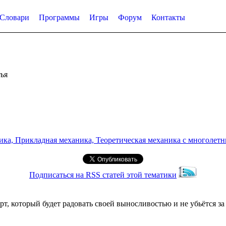
Словари
Программы
Игры
Форум
Контакты
ья
а, Прикладная механика, Теоретическая механика с многолетним
Подписаться на RSS статей этой тематики
т, который будет радовать своей выносливостью и не убьётся з