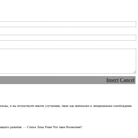
Insert
Cancel
тельны, и вы почувствуете многие улучшения, такие как ментальное и эмоциональное освобождение.
ашего развития. - - Статья Лизы Ренее Что такое Вознесение?