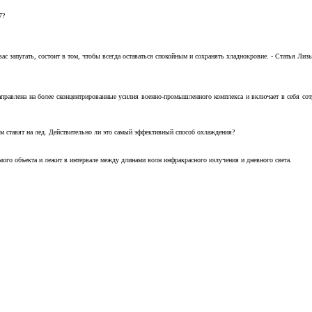
7?
с запугать, состоит в том, чтобы всегда оставаться спокойным и сохранять хладнокровие. - Статья Лизы 
аправлена на более сконцентрированные усилия военно-промышленного комплекса и включает в себя с
м ставят на лед. Действительно ли это самый эффективный способ охлаждения?
ого объекта и лежит в интервале между длинами волн инфракрасного излучения и дневного света.