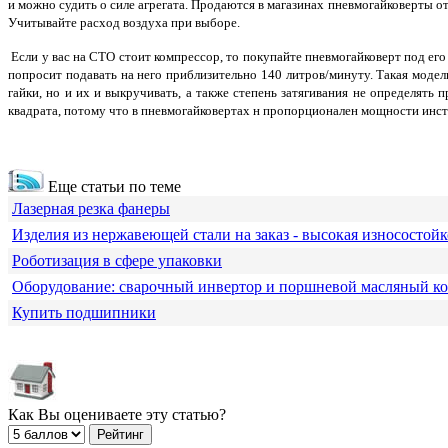
и можно судить о силе агрегата. Продаются в магазинах пневмогайковерты от
Учитывайте расход воздуха при выборе.
Если у вас на СТО стоит компрессор, то покупайте пневмогайковерт под его
попросит подавать на него приблизительно 140 литров/минуту. Такая модель
гайки, но и их и выкручивать, а также степень затягивания не определять 
квадрата, потому что в пневмогайковертах н пропорционален мощности инст
Еще статьи по теме
Лазерная резка фанеры
Изделия из нержавеющей стали на заказ - высокая износостойк
Роботизация в сфере упаковки
Оборудование: сварочный инвертор и поршневой масляный к
Купить подшипники
Как Вы оцениваете эту статью?