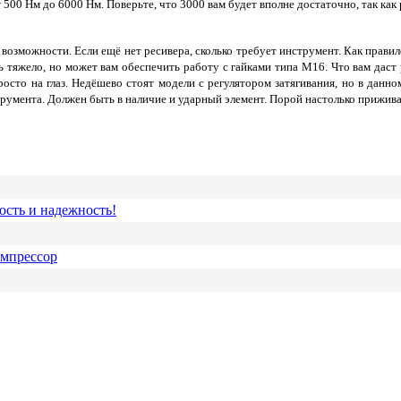
 500 Нм до 6000 Нм. Поверьте, что 3000 вам будет вполне достаточно, так ка
 возможности. Если ещё нет ресивера, сколько требует инструмент. Как прав
 тяжело, но может вам обеспечить работу с гайками типа М16. Что вам даст р
просто на глаз. Недёшево стоят модели с регулятором затягивания, но в дан
румента. Должен быть в наличие и ударный элемент. Порой настолько приживаю
ость и надежность!
омпрессор