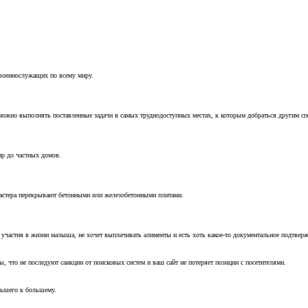
 военнослужащих по всему миру.
можно выполнять поставленные задачи в самых труднодоступных местах, к которым добраться другим с
ир до частных домов.
мастера перекрывают бетонными или железобетонными плитами.
т участия в жизни малыша, не хочет выплачивать алименты и есть хоть какое-то документальное подтвер
, что не последуют санкции от поисковых систем и ваш сайт не потеряет позиции с посетителями.
ньшего к большему.