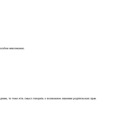
пособом невозможно.
ждение, то тоже есть смысл говорить о возможном лишении родительских прав.