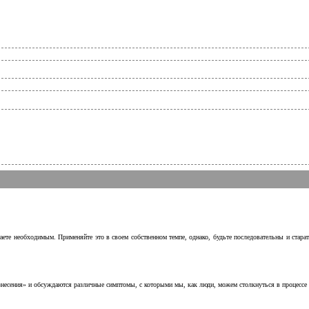
аете необходимым. Применяйте это в своем собственном темпе, однако, будьте последовательны и стара
несения» и обсуждаются различные симптомы, с которыми мы, как люди, можем столкнуться в процессе н