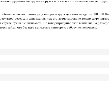
к реально удержать инструмент в руках при высших показателях очень трудно.
ило обычный пневмогайковерт, у которого крутящий момент где-то 500-900 Нм
егулятор реверса и затягивания, так это возможность не только закручивать
ном случае лучше не экономить. Не концентрируйте своё внимание на размере
тся гайки, что без него выполнить некоторую работу не получится.