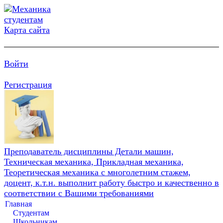
Карта сайта
Войти
Регистрация
Преподаватель дисциплины Детали машин,
Техническая механика, Прикладная механика,
Теоретическая механика с многолетним стажем,
доцент, к.т.н. выполнит работу быстро и качественно в
соответствии с Вашими требованиями
Главная
Студентам
Школьникам