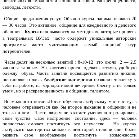
позитивных возможностей в общении любей. Раскрепощенности,
свободы, легкости.
Общие предложения услуг.
Обычно курсы занимают около 20
— 30 часов. Это активное общение для ежедневного и делового
обещния.
Курсы
основываются на методиках, которые приняты
в театральных ВУЗах, часто содержат уникальные авторские
программы часто учитывающих самый широкий кгур
потребителей.
Часы делят на несколько занятий : 8-10-12, это около 2 — 2,5
часов за занятие. На занятиях просят одевать легкую, удобную
одежду, обувь. Часть занятий посвящается развитию дикции,
постановке голоса.
Актёрское мастерство
позволит человеку у
себя на работе, на корпоративной вечеринке блеснуть не только
умом, но и раскрепощенность в общении, талантом.
Возможности после...
После обучения актёрскому мастерству, в
человеке открываеться как бы второе дыхание в общении и не
только в нем. Часто людям не хватает умения контролировать
свои чувства. Свое настроение, состояние, здесь — человек
полностью сможет постигнуть это искусство. На курсах
актёрского мастерства можно в некоторой степени еще более
развить свое воображение, постигнуть возможности