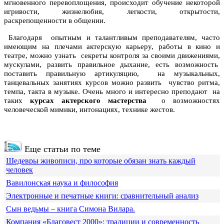
мгновенного перевоплощения, происходит обучение некоторой
игривости, жизнелюбия, легкости, открытости,
раскрепощенности в общении.
Благодаря опытным и талантливым преподавателям, часто
имеющим на плечами актерскую карьеру, работы в кино и
театре, можно узнать секреты контроля за своими движениями,
мускулами, развить правильное дыхание, есть возможность
поставить правильную артикуляцию, на музыкальных,
танцевальных занятиях курсов можно развить чувство ритма,
темпа, такта в музыке. Очень много и интересно преподают на
таких
курсах актерского мастерства
о возможностях
человеческой мимики, интонациях, технике жестов.
Еще статьи по теме
Шедевры живописи, про которые обязан знать каждый
человек
Вавилонская наука и философия
Электронные и печатные книги: сравнительный анализ
Сын ведьмы – книга Симона Вилара.
Компания «Благовест 2000»: традиции и современность