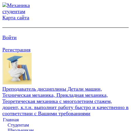
Карта сайта
Войти
Регистрация
Преподаватель дисциплины Детали машин,
Техническая механика, Прикладная механика,
Теоретическая механика с многолетним стажем,
доцент, к.т.н. выполнит работу быстро и качественно в
соответствии с Вашими требованиями
Главная
Студентам
Школьникам