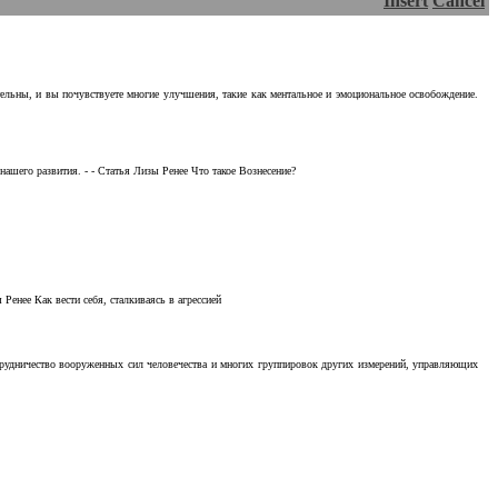
Insert
Cancel
тельны, и вы почувствуете многие улучшения, такие как ментальное и эмоциональное освобождение.
ашего развития. - - Статья Лизы Ренее Что такое Вознесение?
Ренее Как вести себя, сталкиваясь в агрессией
отрудничество вооруженных сил человечества и многих группировок других измерений, управляющих