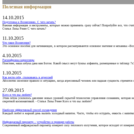
Полезная информация
14.10.2015
Подготовка к Вознесению. С чего начать?
Важная информация и инструменты, которые можно применять сразу сейчас! Попробуйте все, что счит
Статья Лизы Ренее С чего начать?
11.10.2015
Что такое Вознесение?
Это основное пособие для начинающих, в котором рассматриваются основное значение и механика «Воз
4.10.2015
Расшифровка кириллицы
Поистине, наша азбука дана нам Богом. Какой смысл несут буквы алфавита, размещенные в таблицу 7х
1.10.2015
Как вести себя, сталкиваясь в агрессией
Абсолютно железное правило в ситуациях, когда агрессивный человек или падшая сущность стремится ва
27.09.2015
Кого и что вы любите?
Этим летом усилилось давление новых уровней скрытой технологии управления сознанием, которая н
секретной космонавтикой. - Статья Лизы Ренее Кого и что вы любите?
Наиболее эффективный способ охлаждения
Каждый любит в жаркий день выпить холодный напиток. Часто, чтобы его остудить, емкость с напитко
Инфракрасный пирометр – устройство и принцип работы
Современный инфракрасный пирометр измеряет силу теплового излучения, которое исходит от измеряем