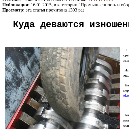
Публикация:
16.01.2015, в категории "Промышленность и обо
Просмотр:
эта статья прочитана 1303 раз
Куда деваются изношен
С к
сре
зам
Изн
эко
Как
пер
eko
Топ
инв
осн