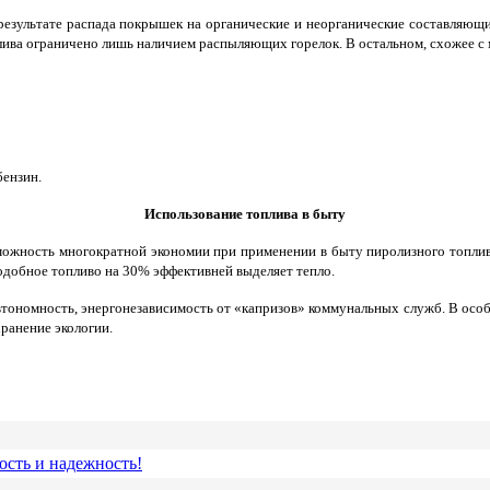
езультате распада покрышек на органические и неорганические составляющие
плива ограничено лишь наличием распыляющих горелок. В остальном, схожее с
бензин.
Использование топлива в быту
можность многократной экономии при применении в быту пиролизного топлива
одобное топливо на 30% эффективней выделяет тепло.
тономность, энергонезависимость от «капризов» коммунальных служб. В особе
хранение экологии.
ость и надежность!