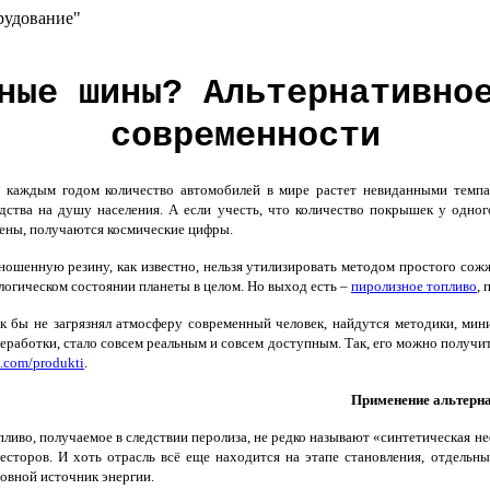
рудование"
ные шины? Альтернативно
современности
аждым годом количество автомобилей в мире растет невиданными темпам
дства на душу населения. А если учесть, что количество покрышек у одн
ены, получаются космические цифры.
ошенную резину, как известно, нельзя утилизировать методом простого сожж
логическом состоянии планеты в целом. Но выход есть –
пиролизное топливо
, 
 бы не загрязнял атмосферу современный человек, найдутся методики, ми
еработки, стало совсем реальным и совсем доступным. Так, его можно получить
.com/produkti
.
Применение альтерна
ливо, получаемое в следствии перолиза, не редко называют «синтетическая н
есторов. И хоть отрасль всё еще находится на этапе становления, отдель
овной источник энергии.