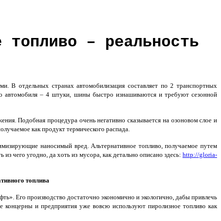
е топливо – реальность
и. В отдельных странах автомобилизация составляет по 2 транспортных
ого автомобиля – 4 штуки, шины быстро изнашиваются и требуют сезонной
ения. Подобная процедура очень негативно сказывается на озоновом слое и
получаемое как продукт термического распада.
нимизирующие наносимый вред. Альтернативное топливо, получаемое путем
 из чего угодно, да хоть из мусора, как детально описано здесь:
http://gloria-
тивного топлива
ефть». Его производство достаточно экономично и экологично, дабы привлечь
ные концерны и предприятия уже вовсю используют пиролизное топливо как