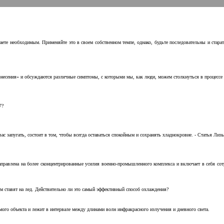
аете необходимым. Применяйте это в своем собственном темпе, однако, будьте последовательны и стара
несения» и обсуждаются различные симптомы, с которыми мы, как люди, можем столкнуться в процессе н
7?
с запугать, состоит в том, чтобы всегда оставаться спокойным и сохранять хладнокровие. - Статья Лизы 
аправлена на более сконцентрированные усилия военно-промышленного комплекса и включает в себя с
м ставят на лед. Действительно ли это самый эффективный способ охлаждения?
ого объекта и лежит в интервале между длинами волн инфракрасного излучения и дневного света.