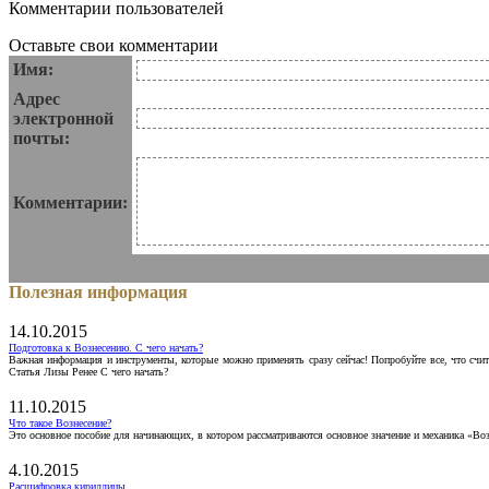
Комментарии пользователей
Оставьте свои комментарии
Имя:
Адрес
электронной
почты:
Комментарии:
Полезная информация
14.10.2015
Подготовка к Вознесению. С чего начать?
Важная информация и инструменты, которые можно применять сразу сейчас! Попробуйте все, что счит
Статья Лизы Ренее С чего начать?
11.10.2015
Что такое Вознесение?
Это основное пособие для начинающих, в котором рассматриваются основное значение и механика «Воз
4.10.2015
Расшифровка кириллицы