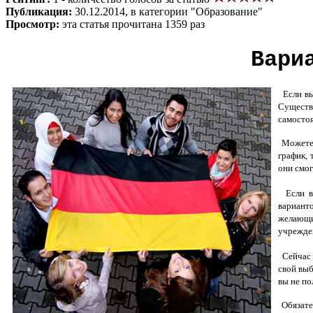
Публикация:
30.12.2014, в категории "Образование"
Просмотр:
эта статья прочитана 1359 раз
Вари
Если вы
Существ
самостоя
Можете 
график,
они смог
Если вы
вариант
желающи
учрежден
Сейчас с
свой выб
вы не п
Обязате