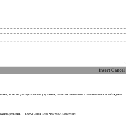
Insert
Cancel
тельны, и вы почувствуете многие улучшения, такие как ментальное и эмоциональное освобождение.
ашего развития. - - Статья Лизы Ренее Что такое Вознесение?