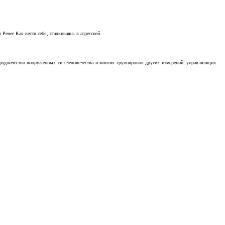
Ренее Как вести себя, сталкиваясь в агрессией
отрудничество вооруженных сил человечества и многих группировок других измерений, управляющих