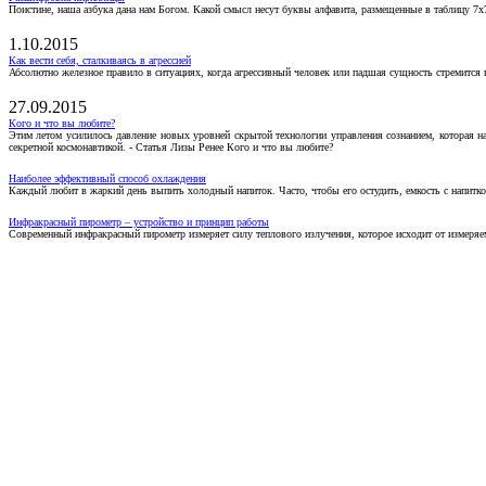
Поистине, наша азбука дана нам Богом. Какой смысл несут буквы алфавита, размещенные в таблицу 7х
1.10.2015
Как вести себя, сталкиваясь в агрессией
Абсолютно железное правило в ситуациях, когда агрессивный человек или падшая сущность стремится ва
27.09.2015
Кого и что вы любите?
Этим летом усилилось давление новых уровней скрытой технологии управления сознанием, которая н
секретной космонавтикой. - Статья Лизы Ренее Кого и что вы любите?
Наиболее эффективный способ охлаждения
Каждый любит в жаркий день выпить холодный напиток. Часто, чтобы его остудить, емкость с напитко
Инфракрасный пирометр – устройство и принцип работы
Современный инфракрасный пирометр измеряет силу теплового излучения, которое исходит от измеряем