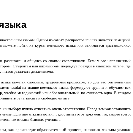
языка
 иностранным языком. Одним из самых распространенных является немецкий.
вы можете пойти на
курсы немецкого языка
или заниматься дистанционно,
, развиваясь и общаясь со своими сверстниками. Если у вас напряженный
тором. Студентам или школьникам подойдут поездки в языковой лагерь, где
учиться различать диалектизмы.
 языка кажется сложным, трудоемким процессом, то для вас оптимальным
амен testdaf на знание немецкого языка, формируют группы и обучают вех
р, учебно-методический или образовательный, но сущность одна. В каждом
ринимать речь, писать и свободно читать.
 к и выбору нужно отнестись очень ответственно. Перед тем как остановить
чение. Если вам отказываются предоставить этот документ, то, скорее всего,
жительные отзывы бывших учеников.
лы, как происходит образовательный процесс, насколько лояльны условия