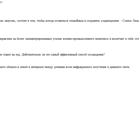
7?
с запугать, состоит в том, чтобы всегда оставаться спокойным и сохранять хладнокровие. - Статья Лизы 
аправлена на более сконцентрированные усилия военно-промышленного комплекса и включает в себя с
м ставят на лед. Действительно ли это самый эффективный способ охлаждения?
ого объекта и лежит в интервале между длинами волн инфракрасного излучения и дневного света.