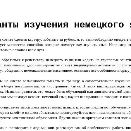
анты изучения немецкого 
 хотите сделать карьеру, побывать за рубежом, то вам необходимо овладеть
ует множество способов, которые помогут вам изучить язык. Например, 
тельно осваивая все с нуля.
обратиться к репетитору немецкого языка или ходить на групповые занятия
 то максимально удобным вариантом станут индивидуальные занятия с репети
ут общаться с немецкоязычным населением, осваивать все особенности, сразу 
 не имеете возможности выехать за границу, а самостоятельное изучение
ом будет посещение школы иностранного языка. В таких школах проводят экз
х. Названия разнятся, это может быть обучающий или лингвистический цент
ии вам помогут освоить немецкий язык, научат вас правильно говорить и восп
уществует масса школ иностранных языков, которые предлагают обучение, но
ор на какой-то из школ обязательно поинтересуйтесь наличием лицензии на обу
олучите качественного образования. Другим важным критерием являются поло
льно поговорите с людьми, они расскажут вам об особенностях работы шко