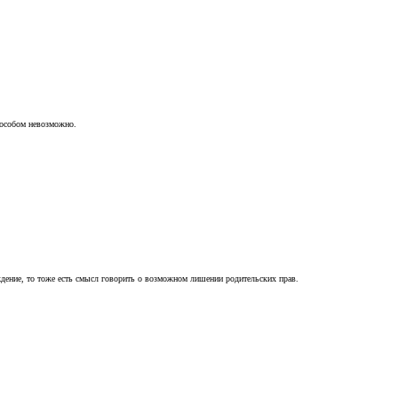
пособом невозможно.
ждение, то тоже есть смысл говорить о возможном лишении родительских прав.