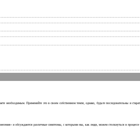
аете необходимым. Применяйте это в своем собственном темпе, однако, будьте последовательны и стара
несения» и обсуждаются различные симптомы, с которыми мы, как люди, можем столкнуться в процессе н