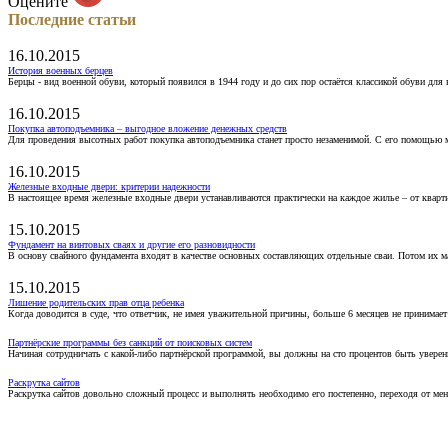
Оцените
Последние статьи
16.10.2015
История военных берцев
Берцы - вид военной обуви, который появился в 1944 году и до сих пор остаётся классикой обуви для
16.10.2015
Покупка автоподъемника – выгодное вложение денежных средств
Для проведения высотных работ покупка автоподъемника станет просто незаменимой. С его помощью 
16.10.2015
Железные входные двери: критерии надежности
В настоящее время железные входные двери устанавливаются практически на каждое жилье – от кварт
15.10.2015
Фундамент на винтовых сваях и другие его разновидности
В основу свайного фундамента входят в качестве основных составляющих отдельные сваи. Потом их 
15.10.2015
Лишение родительских прав отца ребенка
Когда доводится в суде, что ответчик, не имея уважительной причины, больше 6 месяцев не принимае
Партнёрские программы без санкций от поисковых систем
Начиная сотрудничать с какой-либо партнёрской программой, вы должны на сто процентов быть уверены
Раскрутка сайтов
Раскрутка сайтов довольно сложный процесс и выполнять необходимо его постепенно, переходя от ме