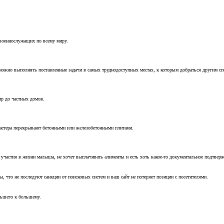
 военнослужащих по всему миру.
можно выполнять поставленные задачи в самых труднодоступных местах, к которым добраться другим с
ир до частных домов.
мастера перекрывают бетонными или железобетонными плитами.
т участия в жизни малыша, не хочет выплачивать алименты и есть хоть какое-то документальное подтвер
, что не последуют санкции от поисковых систем и ваш сайт не потеряет позиции с посетителями.
ньшего к большему.