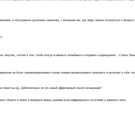
несения» и обсуждаются различные симптомы, с которыми мы, как люди, можем столкнуться в процессе н
7?
с запугать, состоит в том, чтобы всегда оставаться спокойным и сохранять хладнокровие. - Статья Лизы 
аправлена на более сконцентрированные усилия военно-промышленного комплекса и включает в себя с
м ставят на лед. Действительно ли это самый эффективный способ охлаждения?
ого объекта и лежит в интервале между длинами волн инфракрасного излучения и дневного света.