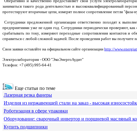
Оперативно и качественно предоставляет свои услуги электролаборатор
заниматься такого рода деятельностью и высококвалифицированный персона
протестируют вторичные цепи, измерят полное сопротивление петли "фаза-н
Сотрудники предложенной организации ответственно походят к выполнен
предприятиями уже не один год. Сотрудники периодически проверяют, как с
срабатывать по току, измеряют переходные сопротивления контактов и о
справиться с любой сложной задачей. После проведения работ вы получите 
Свои заявки оставлйте на
официальном сайте организации
http://www.energiat
Электролаборатория - ООО "ЭкоЭнергоАудит"
Телефон: +7 (495) 995-64-41
Еще статьи по теме
Лазерная резка фанеры
Изделия из нержавеющей стали на заказ - высокая износостойк
Роботизация в сфере упаковки
Оборудование: сварочный инвертор и поршневой масляный к
Купить подшипники