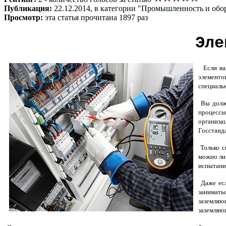
Публикация:
22.12.2014, в категории "Промышленность и обо
Просмотр:
эта статья прочитана 1897 раз
Эле
Если вам
элементо
специаль
Вы должн
процессы
организа
Госстанд
Только с
можно ли
испытани
Даже есл
занимать
заземляю
заземляю