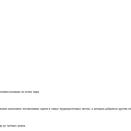
 военнослужащих по всему миру.
можно выполнять поставленные задачи в самых труднодоступных местах, к которым добраться другим с
ир до частных домов.