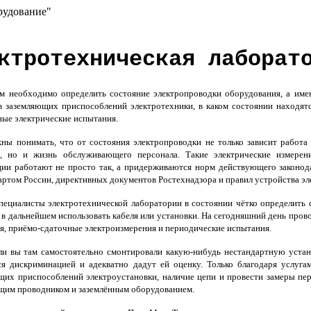
рудование"
ктротехническая лаборат
 необходимо определить состояние электропроводки оборудования, а имен
в заземляющих приспособлений электротехники, в каком состоянии находя
ные электрические испытания.
ы понимать, что от состояния электропроводки не только зависит работа 
, но и жизнь обслуживающего персонала. Такие электрические измерен
ции работают не просто так, а придерживаются норм действующего законод
артом России, директивных документов Ростехнадзора и правил устройства э
пециалисты электротехнической лаборатории в состоянии чётко определить
 в дальнейшем использовать кабеля или установки. На сегодняшний день пров
я, приёмо-сдаточные электроизмерения и периодические испытания.
и вы там самостоятельно смонтировали какую-нибудь нестандартную устано
ся дискриминацией и адекватно дадут ей оценку. Только благодаря услуг
щих приспособлений электроустановки, наличие цепи и провести замеры пе
щим проводником и заземлённым оборудованием.