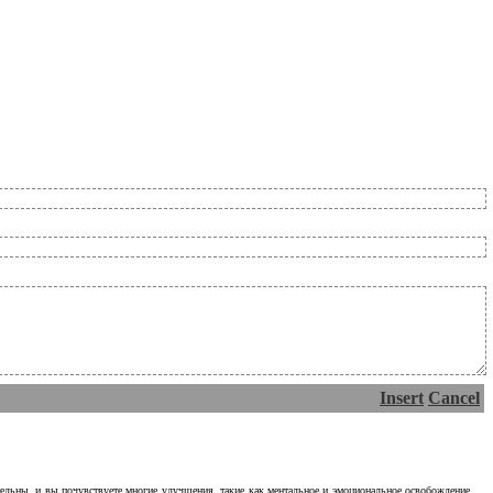
Insert
Cancel
тельны, и вы почувствуете многие улучшения, такие как ментальное и эмоциональное освобождение.