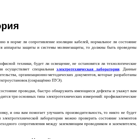
ория
но в норме ли сопротивление изоляции кабелей, нормальное ли состояние
тся аппараты защиты и системы молниезащиты, то должны быть проведены
офисной техники, будет ли освещение, не остановятся ли технологические
ия осуществляет специальная
электротехническая лаборатория
. Данные
ательства, организационно-методических документов, которые разработаны
лектроустановок (сокращённо ПУЭ).
 состояние проводки, быстро обнаружить имеющиеся дефекты и укажут вам
одится три основных типа электротехнических измерений: профилактические
вку, и она вам помогает улучшить производительность, то никто не будет
ам электротехнической лаборатории можно проверить состояние элементов
реходного сопротивления между заземляющим проводником и заземлителем,