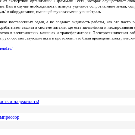
ия от экспертной организации «ПромМаш Тест», которая осуществляет сво
л. Вам в случае необходимости измерят удельное сопротивление земли, сопр
уль" в оборудовании, имеющей глухозаземленную нейтраль.
ию поставленных задач, а не создают видимость работы, как это часто вс
рабатывает защита в системе питания где есть заземлённая и изолированная 
бмоток в электрических машинах и трансформаторах. Электротехническая л
на руки соответствующие акты и протоколы, что были проведены электрически
rend.ru/
ость и надежность!
омпрессор