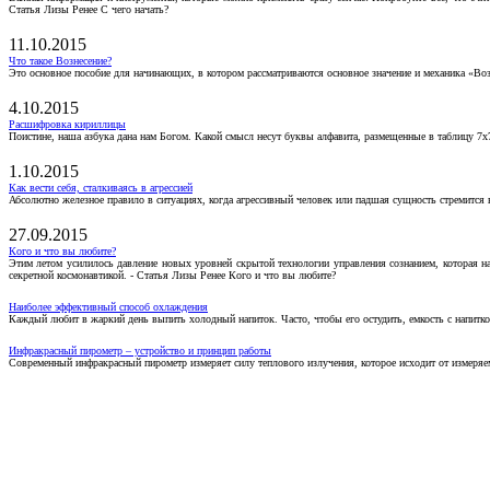
Статья Лизы Ренее С чего начать?
11.10.2015
Что такое Вознесение?
Это основное пособие для начинающих, в котором рассматриваются основное значение и механика «Воз
4.10.2015
Расшифровка кириллицы
Поистине, наша азбука дана нам Богом. Какой смысл несут буквы алфавита, размещенные в таблицу 7х
1.10.2015
Как вести себя, сталкиваясь в агрессией
Абсолютно железное правило в ситуациях, когда агрессивный человек или падшая сущность стремится ва
27.09.2015
Кого и что вы любите?
Этим летом усилилось давление новых уровней скрытой технологии управления сознанием, которая н
секретной космонавтикой. - Статья Лизы Ренее Кого и что вы любите?
Наиболее эффективный способ охлаждения
Каждый любит в жаркий день выпить холодный напиток. Часто, чтобы его остудить, емкость с напитко
Инфракрасный пирометр – устройство и принцип работы
Современный инфракрасный пирометр измеряет силу теплового излучения, которое исходит от измеряем