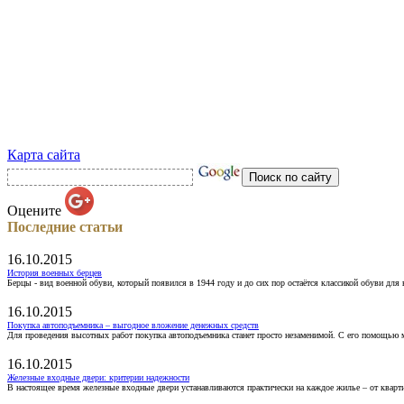
Карта сайта
Оцените
Последние статьи
16.10.2015
История военных берцев
Берцы - вид военной обуви, который появился в 1944 году и до сих пор остаётся классикой обуви для
16.10.2015
Покупка автоподъемника – выгодное вложение денежных средств
Для проведения высотных работ покупка автоподъемника станет просто незаменимой. С его помощью 
16.10.2015
Железные входные двери: критерии надежности
В настоящее время железные входные двери устанавливаются практически на каждое жилье – от кварт