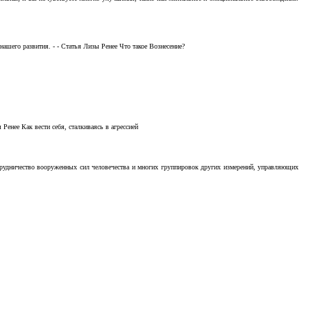
ашего развития. - - Статья Лизы Ренее Что такое Вознесение?
Ренее Как вести себя, сталкиваясь в агрессией
отрудничество вооруженных сил человечества и многих группировок других измерений, управляющих