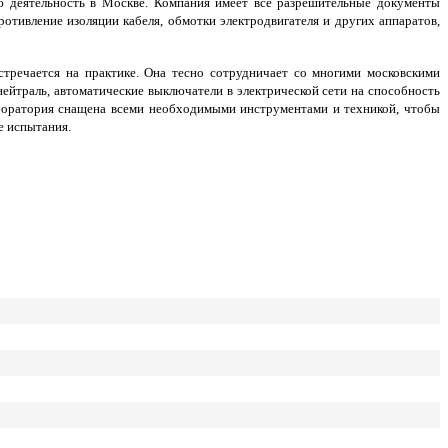
ю деятельность в Москве. Компания имеет все разрешительные документы
отивление изоляции кабеля, обмотки электродвигателя и других аппаратов,
тречается на практике. Она тесно сотрудничает со многими московскими
нейтраль, автоматические выключатели в электрической сети на способность
аборатория снащена всеми необходимыми инструментами и техникой, чтобы
е испытания.