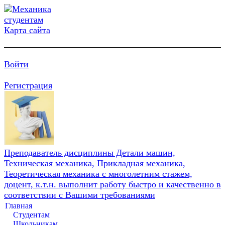
Карта сайта
Войти
Регистрация
Преподаватель дисциплины Детали машин,
Техническая механика, Прикладная механика,
Теоретическая механика с многолетним стажем,
доцент, к.т.н. выполнит работу быстро и качественно в
соответствии с Вашими требованиями
Главная
Студентам
Школьникам