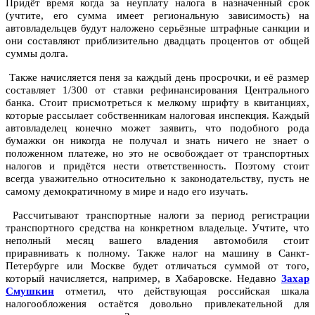
Придёт время когда за неуплату налога в назначенный срок
(учтите, его сумма имеет региональную зависимость) на
автовладельцев будут наложено серьёзные штрафные санкции и
они составляют приблизительно двадцать процентов от общей
суммы долга.
Также начисляется пеня за каждый день просрочки, и её размер
составляет 1/300 от ставки рефинансирования Центрального
банка. Стоит присмотреться к мелкому шрифту в квитанциях,
которые рассылает собственникам налоговая инспекция. Каждый
автовладелец конечно может заявить, что подобного рода
бумажки он никогда не получал и знать ничего не знает о
положенном платеже, но это не освобождает от транспортных
налогов и придётся нести ответственность. Поэтому стоит
всегда уважительно относительно к законодательству, пусть не
самому демократичному в мире и надо его изучать.
Рассчитывают транспортные налоги за период регистрации
транспортного средства на конкретном владельце. Учтите, что
неполный месяц вашего владения автомобиля стоит
приравнивать к полному. Также налог на машину в Санкт-
Петербурге или Москве будет отличаться суммой от того,
который начисляется, например, в Хабаровске. Недавно
Захар
Смушкин
отметил, что действующая российская шкала
налогообложения остаётся довольно привлекательной для