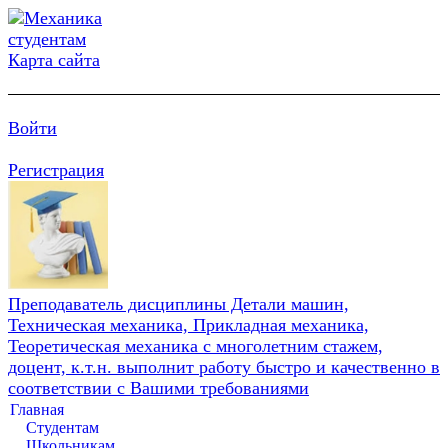
Карта сайта
Войти
Регистрация
Преподаватель дисциплины Детали машин,
Техническая механика, Прикладная механика,
Теоретическая механика с многолетним стажем,
доцент, к.т.н. выполнит работу быстро и качественно в
соответствии с Вашими требованиями
Главная
Студентам
Школьникам