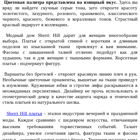
Цветовая палитра представлена на изящный вкус.
Здесь вы
вряд ли найдете скучные серые тона, зато откроете красоту
золотистого, лазурного, розового, оранжевого, классического
черного, красного, бежевого и коралловых тонов. Страстный
красный лидирует в коллекциях.
Модный дом Sherri Hill дарит для женщин многообразие
выбора. Платья с открытой спиной с коротким и длинным
подолом из изысканной ткани привлекут к вам внимание.
Фасоны с завышенной талией отлично подойдут как для
худышек, так и для женщин с пышными формами. Корсетные
платья - подчеркнут фигуру.
Варианты без бретелей - откроют красивую линию плеч и рук.
Необычные цветочные орнаменты, вышитые на ткани приведут
в изумление. Кружевные юбки и строгие лифы раскрываются в
неожиданных перспективах. Дизайнер не прочь использовать и
геометрический декор в качестве акцента наряда и этнический
стиль платьев из натурального шелка.
Sherri Hill платья
- эталон индустрии вечерней и праздничной
моды. Каждое сравнимо с шедевром искусства, отвечающим
высоким требованиям торжественных событий. Талант
дизайнера, умелое сочетания цвета, фактуры ткани и фасона
платья - основной секрет успеха бренда. Творения модного дома