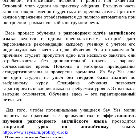
основной, интенсивный, деловой и работа над акцентом.
Основной упор сделан на практику общения. Большую часть
занятия говорят именно студенты, а не преподаватели. При этом
каждое упражнение отрабатывается до полного автоматизма при
построении грамматической конструкции речи.
Весь процесс обучения в
разговорном клубе английского
языка
ведется с одним преподавателем, который дает
персональные рекомендации каждому ученику с учетом его
индивидуальных качеств и цели обучения. Если по каким либо
причинам студент пропустил одно или несколько занятий, они
отрабатываются без дополнительной оплаты в заранее
согласованное время. Подходы и методика преподавания
стандартизированы и проверены временем. Из Say Yes еще
ни один студент не ушел без
твердой базы знаний
по
выбранному курсу. Специфика обучения позволяет
гарантировать освоения языка на требуемом уровне. Этим школа
выгодно отличается. Обучение здесь – это гарантированный
результат.
Для того, чтобы потенциальные учащиеся Say Yes могли
оценить на практике все преимущества и
эффективность
изучения разговорного английского языка
проводится
открытый урок по английскому языку
http://www.sayes.ru/probnyj-urok/
. Первое занятие бесплатное.