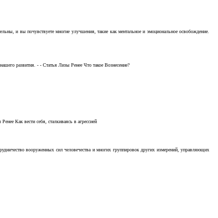
тельны, и вы почувствуете многие улучшения, такие как ментальное и эмоциональное освобождение.
ашего развития. - - Статья Лизы Ренее Что такое Вознесение?
Ренее Как вести себя, сталкиваясь в агрессией
отрудничество вооруженных сил человечества и многих группировок других измерений, управляющих