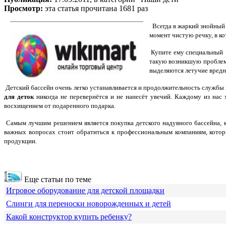
Просмотр:
эта статья прочитана 1681 раз
Всегда в жаркий знойный 
момент чистую речку, в к
Купите ему специальный н
такую возникшую проблему
выделяются летучие вредн
Детский бассейн очень легко устанавливается и продолжительность службы 
для деток
никогда не перевернётся и не нанесёт увечий. Каждому из нас 
восхищением от подаренного подарка.
Самым лучшим решением является покупка
детского надувного бассейна
,
важных вопросах стоит обратиться к профессиональным компаниям, котор
продукции.
Еще статьи по теме
Игровое оборудование для детской площадки
Слинги для переноски новорожденных и детей
Какой конструктор купить ребенку?