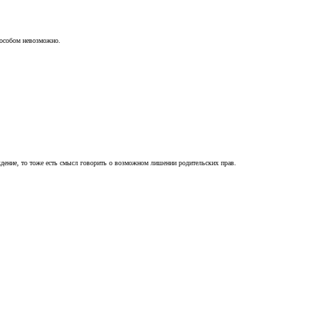
пособом невозможно.
ждение, то тоже есть смысл говорить о возможном лишении родительских прав.