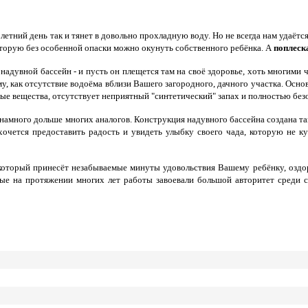
летний день так и тянет в довольно прохладную воду. Но не всегда нам удаёт
оторую без особенной опаски можно окунуть собственного ребёнка. А
поплеск
адувной бассейн - и пусть он плещется там на своё здоровье, хоть многими
, как отсутствие водоёма вблизи Вашего загородного, дачного участка. Ос
ые вещества, отсутствует неприятный "синтетический" запах и полностью бе
намного дольше многих аналогов. Конструкция надувного бассейна создана та
хочется предоставить радость и увидеть улыбку своего чада, которую не 
 который принесёт незабываемые минуты удовольствия Вашему ребёнку, оздо
ые на протяжении многих лет работы завоевали большой авторитет среди с