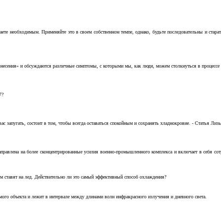
аете необходимым. Применяйте это в своем собственном темпе, однако, будьте последовательны и стара
несения» и обсуждаются различные симптомы, с которыми мы, как люди, можем столкнуться в процессе н
7?
с запугать, состоит в том, чтобы всегда оставаться спокойным и сохранять хладнокровие. - Статья Лизы 
аправлена на более сконцентрированные усилия военно-промышленного комплекса и включает в себя с
м ставят на лед. Действительно ли это самый эффективный способ охлаждения?
ого объекта и лежит в интервале между длинами волн инфракрасного излучения и дневного света.