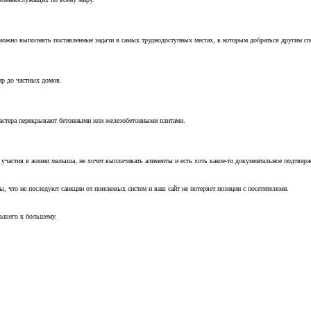
можно выполнять поставленные задачи в самых труднодоступных местах, к которым добраться другим с
ир до частных домов.
мастера перекрывают бетонными или железобетонными плитами.
т участия в жизни малыша, не хочет выплачивать алименты и есть хоть какое-то документальное подтвер
, что не последуют санкции от поисковых систем и ваш сайт не потеряет позиции с посетителями.
ньшего к большему.