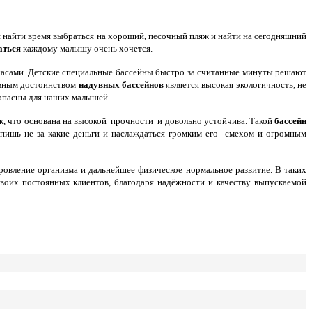
ся найти время выбраться на хороший, песочный пляж и найти на сегодняшний
аться
каждому малышу очень хочется.
 часами. Детские специальные бассейны быстро за считанные минуты решают
новным достоинством
надувных бассейнов
является высокая экологичность, не
зопасны для наших малышей.
к, что основана на высокой прочности и довольно устойчива. Такой
бассейн
купишь не за какие деньги и наслаждаться громким его смехом и огромным
ровление организма и дальнейшее физическое нормальное развитие.
В таких
воих постоянных клиентов, благодаря надёжности и качеству выпускаемой