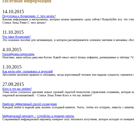
Полезная информация
14.10.2015
Подготовка к Вознесению. С чего начать?
Важная информация и инструменты, которые можно применять сразу сейчас! Попробуйте все, что счит
Статья Лизы Ренее С чего начать?
11.10.2015
Что такое Вознесение?
Это основное пособие для начинающих, в котором рассматриваются основное значение и механика «Воз
4.10.2015
Расшифровка кириллицы
Поистине, наша азбука дана нам Богом. Какой смысл несут буквы алфавита, размещенные в таблицу 7х
1.10.2015
Как вести себя, сталкиваясь в агрессией
Абсолютно железное правило в ситуациях, когда агрессивный человек или падшая сущность стремится ва
27.09.2015
Кого и что вы любите?
Этим летом усилилось давление новых уровней скрытой технологии управления сознанием, которая н
секретной космонавтикой. - Статья Лизы Ренее Кого и что вы любите?
Наиболее эффективный способ охлаждения
Каждый любит в жаркий день выпить холодный напиток. Часто, чтобы его остудить, емкость с напитко
Инфракрасный пирометр – устройство и принцип работы
Современный инфракрасный пирометр измеряет силу теплового излучения, которое исходит от измеряем