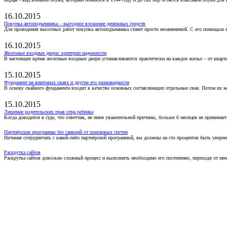
16.10.2015
Покупка автоподъемника – выгодное вложение денежных средств
Для проведения высотных работ покупка автоподъемника станет просто незаменимой. С его помощью 
16.10.2015
Железные входные двери: критерии надежности
В настоящее время железные входные двери устанавливаются практически на каждое жилье – от кварт
15.10.2015
Фундамент на винтовых сваях и другие его разновидности
В основу свайного фундамента входят в качестве основных составляющих отдельные сваи. Потом их 
15.10.2015
Лишение родительских прав отца ребенка
Когда доводится в суде, что ответчик, не имея уважительной причины, больше 6 месяцев не принимае
Партнёрские программы без санкций от поисковых систем
Начиная сотрудничать с какой-либо партнёрской программой, вы должны на сто процентов быть уверены
Раскрутка сайтов
Раскрутка сайтов довольно сложный процесс и выполнять необходимо его постепенно, переходя от ме