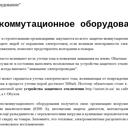
рудование"
коммутационное оборудов
 и строительными организациями закупаются из всего защитно-коммутационн
ите людей от поражения электротоком, если возникли неисправности элект
ряжением, помогают предотвратить возгорания и пожары.
асто возникают из-за утечки тока и появления замыкания на землю. Обычные
грузки не в состоянии выполнять возложенные на устройства защитного откл
и всегда виновато “замыкание электропроводки”.
й может скрываться утечка электрического тока, возникающая от повреждения
 тока в процессе утечки порой достигает 500мА. Поэтому обязательно стоит 
рыночной цене
устройства защитного отключения
http://uniset.in.ua/ на 
 а г. Обухов.
но-коммутационного оборудования получится свою организацию вооружи
и выключателями (6300 А), автоматами защиты двигателя, контакторами
я ещё разъединители с переключателями нагрузки и кулачковые переключател
 скидку на товары. Запомните, что тепловые, электромагнитные расцепители не
роизвольное воспламенение.