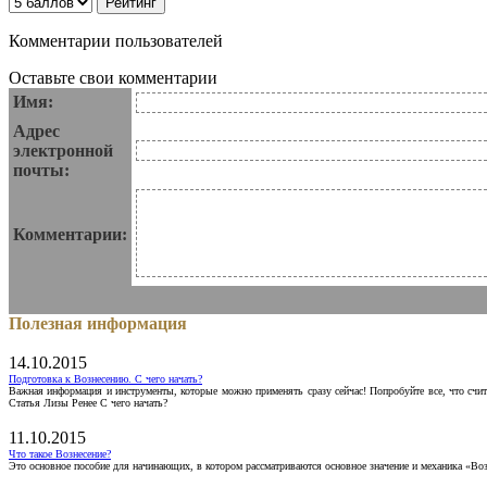
Комментарии пользователей
Оставьте свои комментарии
Имя:
Адрес
электронной
почты:
Комментарии:
Полезная информация
14.10.2015
Подготовка к Вознесению. С чего начать?
Важная информация и инструменты, которые можно применять сразу сейчас! Попробуйте все, что счит
Статья Лизы Ренее С чего начать?
11.10.2015
Что такое Вознесение?
Это основное пособие для начинающих, в котором рассматриваются основное значение и механика «Воз