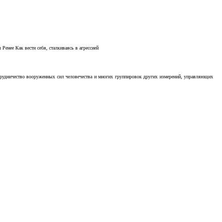
Ренее Как вести себя, сталкиваясь в агрессией
отрудничество вооруженных сил человечества и многих группировок других измерений, управляющих