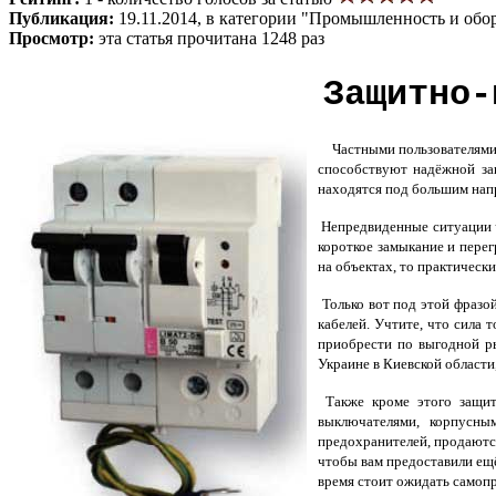
Публикация:
19.11.2014, в категории "Промышленность и обо
Просмотр:
эта статья прочитана 1248 раз
Защитно-
Частными пользователями
способствуют надёжной защ
находятся под большим нап
Непредвиденные ситуации ч
короткое замыкание и пере
на объектах, то практическ
Только вот под этой фразо
кабелей. Учтите, что сила
приобрести по выгодной 
Украине в Киевской области,
Также кроме этого защит
выключателями, корпусным
предохранителей, продаютс
чтобы вам предоставили ещё
время стоит ожидать самоп