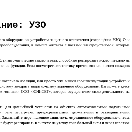
ание: УЗО
ого оборудования устройства защитного отключения (сокращённо УЗО). Они
рооборудования, в момент контакта с частями электроустановок, которые
 Эти автоматические выключатели, способные реагировать исключительно на
ючения функции. Если посмотреть статистику причин возникновения пожаров
 материала изоляции, или просто уже вышел срок эксплуатации устройств и
в систему внедрять защитно-коммутационное оборудование. Вы можете здесь
сайте компании ООО «ЮНИСЕТ», которая осуществляет свою деятельность на
ть для дальнейшей установки на объектах автоматическими модульными
, реле перегрузки, предохранителями, держателями и разъединителями
и. Заказывайте перечисленное защитно-коммутационное оборудование оптом,
 будут реагировать в системе на утечку тока большой силы и через короткое