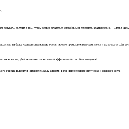
7?
с запугать, состоит в том, чтобы всегда оставаться спокойным и сохранять хладнокровие. - Статья Лизы 
аправлена на более сконцентрированные усилия военно-промышленного комплекса и включает в себя с
м ставят на лед. Действительно ли это самый эффективный способ охлаждения?
ого объекта и лежит в интервале между длинами волн инфракрасного излучения и дневного света.