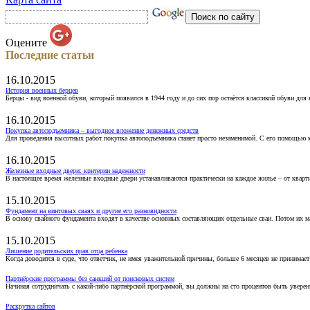
Оцените
Последние статьи
16.10.2015
История военных берцев
Берцы - вид военной обуви, который появился в 1944 году и до сих пор остаётся классикой обуви для
16.10.2015
Покупка автоподъемника – выгодное вложение денежных средств
Для проведения высотных работ покупка автоподъемника станет просто незаменимой. С его помощью 
16.10.2015
Железные входные двери: критерии надежности
В настоящее время железные входные двери устанавливаются практически на каждое жилье – от кварт
15.10.2015
Фундамент на винтовых сваях и другие его разновидности
В основу свайного фундамента входят в качестве основных составляющих отдельные сваи. Потом их 
15.10.2015
Лишение родительских прав отца ребенка
Когда доводится в суде, что ответчик, не имея уважительной причины, больше 6 месяцев не принимае
Партнёрские программы без санкций от поисковых систем
Начиная сотрудничать с какой-либо партнёрской программой, вы должны на сто процентов быть уверены
Раскрутка сайтов