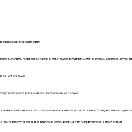
 военнослужащих по всему миру.
можно выполнять поставленные задачи в самых труднодоступных местах, к которым добраться другим с
ир до частных домов.
мастера перекрывают бетонными или железобетонными плитами.
т участия в жизни малыша, не хочет выплачивать алименты и есть хоть какое-то документальное подтвер
, что не последуют санкции от поисковых систем и ваш сайт не потеряет позиции с посетителями.