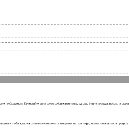
аете необходимым. Применяйте это в своем собственном темпе, однако, будьте последовательны и стара
несения» и обсуждаются различные симптомы, с которыми мы, как люди, можем столкнуться в процессе н