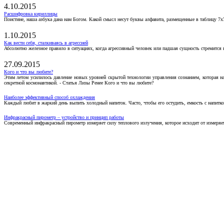
4.10.2015
Расшифровка кириллицы
Поистине, наша азбука дана нам Богом. Какой смысл несут буквы алфавита, размещенные в таблицу 7х
1.10.2015
Как вести себя, сталкиваясь в агрессией
Абсолютно железное правило в ситуациях, когда агрессивный человек или падшая сущность стремится ва
27.09.2015
Кого и что вы любите?
Этим летом усилилось давление новых уровней скрытой технологии управления сознанием, которая н
секретной космонавтикой. - Статья Лизы Ренее Кого и что вы любите?
Наиболее эффективный способ охлаждения
Каждый любит в жаркий день выпить холодный напиток. Часто, чтобы его остудить, емкость с напитко
Инфракрасный пирометр – устройство и принцип работы
Современный инфракрасный пирометр измеряет силу теплового излучения, которое исходит от измеряем