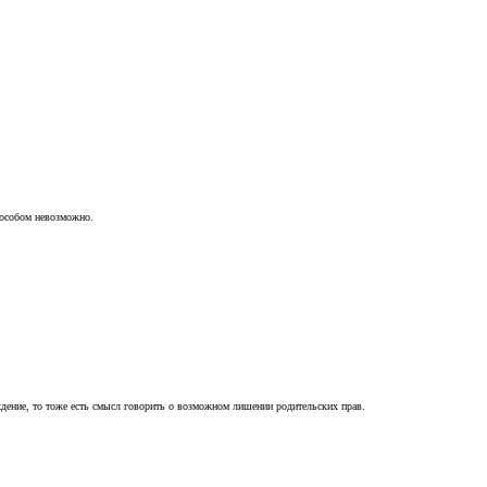
пособом невозможно.
ждение, то тоже есть смысл говорить о возможном лишении родительских прав.