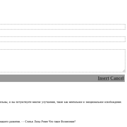
Insert
Cancel
тельны, и вы почувствуете многие улучшения, такие как ментальное и эмоциональное освобождение.
ашего развития. - - Статья Лизы Ренее Что такое Вознесение?