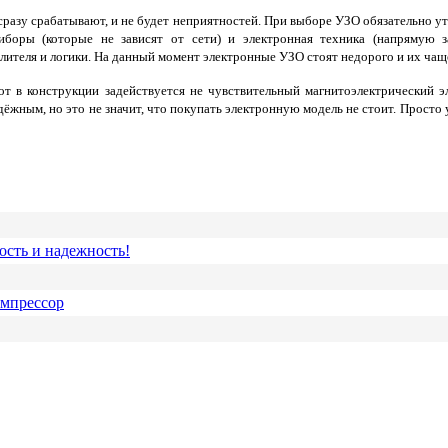
азу срабатывают, и не будет неприятностей. При выборе УЗО обязательно ут
иборы (которые не зависят от сети) и электронная техника (напрямую з
ителя и логики. На данный момент электронные УЗО стоят недорого и их чащ
от в конструкции задействуется не чувствительный магнитоэлектрический э
ёжным, но это не значит, что покупать электронную модель не стоит. Просто
ость и надежность!
омпрессор