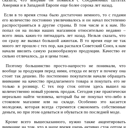
сказать, что впервые он появился с Соединенных Штатах
Америки и в Западной Европе еще более сорока лет назад.
Если в то время стока было достаточно немного, то с годами
его количество постоянно увеличивалось и он начал постепенно
распространяться в другие страны. В том числе и к нам. Но
попал он на полки наших магазинов относительно недавно –
всего лишь каких-то пятнадцать лет назад. Нельзя сказать, что
он сразу же вызвал большой ажиотаж. В то время еще не так
много лет прошло с тех пор, как распался Советский Союз, к нам
начали ввозить самую разнообразную продукции. Качество ее
сильно отличалось, да и цены тоже.
Поэтому большинство просто-напросто не понимали, что
вообще за продукция перед ними, откуда ее везут и почему она
стоит так дешево. Но постепенно покупатели начали обращать
внимание на качество предлагаемого товара и покупать его не
только в розницу. С тех пор
сток оптом здесь
вышел на
количественно новый уровень продаж. Сегодня уже практически
нереально найти человека, который бы не покупал что-либо в
стоковом магазине или на складе. Особенно это касается
молодежи, которая всегда стремится сэкономить собственные
деньги, но при этом одеваться и обуваться по последней моде.
Кроме всего вышесказанного, нужно также акцентировать
внимание на том, что в наше время очень активно сток оптом и