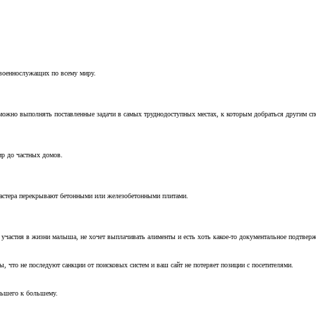
 военнослужащих по всему миру.
можно выполнять поставленные задачи в самых труднодоступных местах, к которым добраться другим с
ир до частных домов.
мастера перекрывают бетонными или железобетонными плитами.
т участия в жизни малыша, не хочет выплачивать алименты и есть хоть какое-то документальное подтвер
, что не последуют санкции от поисковых систем и ваш сайт не потеряет позиции с посетителями.
ньшего к большему.