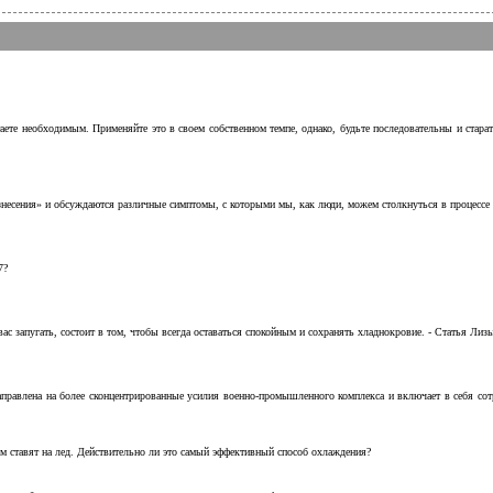
аете необходимым. Применяйте это в своем собственном темпе, однако, будьте последовательны и стара
несения» и обсуждаются различные симптомы, с которыми мы, как люди, можем столкнуться в процессе н
7?
с запугать, состоит в том, чтобы всегда оставаться спокойным и сохранять хладнокровие. - Статья Лизы 
аправлена на более сконцентрированные усилия военно-промышленного комплекса и включает в себя с
м ставят на лед. Действительно ли это самый эффективный способ охлаждения?