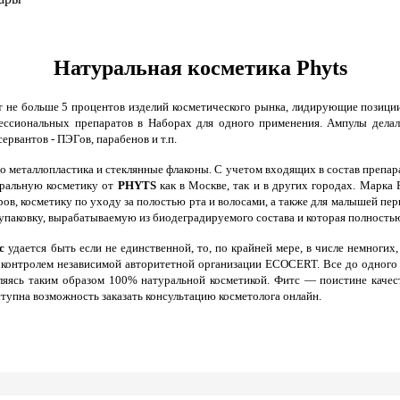
Натуральная косметика Phyts
 не больше 5 процентов изделий косметического рынка, лидирующие позиции 
ессиональных препаратов в Наборах для одного применения. Ампулы дела
рвантов - ПЭГов, парабенов и т.п.
о металлопластика и стеклянные флаконы. С учетом входящих в состав препар
ральную косметику
от
PHYTS
как в Москве, так и в других городах.
Марка P
в, косметику по уходу за полостью рта и волосами, а также для малышей пер
упаковку, вырабатываемую из биодеградируемого состава и которая полностью
с
удается быть если не единственной, то, по крайней мере, в числе немноги
контролем независимой авторитетной организации ECOCERT. Все до одного п
яясь таким образом 100% натуральной косметикой. Фитс — поистине качеств
ступна возможность заказать консультацию косметолога онлайн.