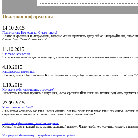
Полезная информация
14.10.2015
Подготовка к Вознесению. С чего начать?
Важная информация и инструменты, которые можно применять сразу сейчас! Попробуйте все, что счит
Статья Лизы Ренее С чего начать?
11.10.2015
Что такое Вознесение?
Это основное пособие для начинающих, в котором рассматриваются основное значение и механика «Воз
4.10.2015
Расшифровка кириллицы
Поистине, наша азбука дана нам Богом. Какой смысл несут буквы алфавита, размещенные в таблицу 7х
1.10.2015
Как вести себя, сталкиваясь в агрессией
Абсолютно железное правило в ситуациях, когда агрессивный человек или падшая сущность стремится ва
27.09.2015
Кого и что вы любите?
Этим летом усилилось давление новых уровней скрытой технологии управления сознанием, которая н
секретной космонавтикой. - Статья Лизы Ренее Кого и что вы любите?
Наиболее эффективный способ охлаждения
Каждый любит в жаркий день выпить холодный напиток. Часто, чтобы его остудить, емкость с напитко
Инфракрасный пирометр – устройство и принцип работы