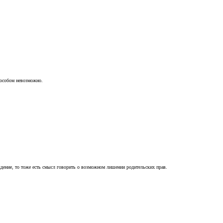
пособом невозможно.
ждение, то тоже есть смысл говорить о возможном лишении родительских прав.