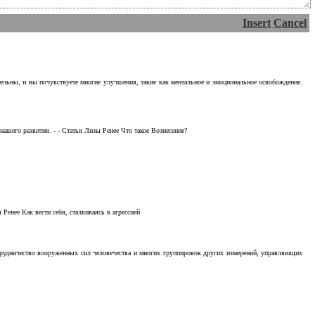
Insert
Cancel
тельны, и вы почувствуете многие улучшения, такие как ментальное и эмоциональное освобождение.
ашего развития. - - Статья Лизы Ренее Что такое Вознесение?
Ренее Как вести себя, сталкиваясь в агрессией
отрудничество вооруженных сил человечества и многих группировок других измерений, управляющих