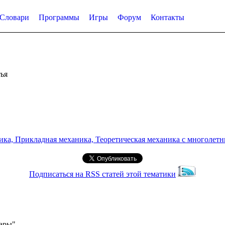
Словари
Программы
Игры
Форум
Контакты
ья
а, Прикладная механика, Теоретическая механика с многолетним
Подписаться на RSS статей этой тематики
уары"