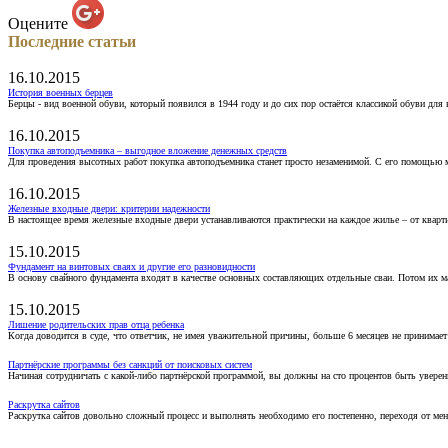
Оцените
Последние статьи
16.10.2015
История военных берцев
Берцы - вид военной обуви, который появился в 1944 году и до сих пор остаётся классикой обуви для
16.10.2015
Покупка автоподъемника – выгодное вложение денежных средств
Для проведения высотных работ покупка автоподъемника станет просто незаменимой. С его помощью 
16.10.2015
Железные входные двери: критерии надежности
В настоящее время железные входные двери устанавливаются практически на каждое жилье – от кварт
15.10.2015
Фундамент на винтовых сваях и другие его разновидности
В основу свайного фундамента входят в качестве основных составляющих отдельные сваи. Потом их 
15.10.2015
Лишение родительских прав отца ребенка
Когда доводится в суде, что ответчик, не имея уважительной причины, больше 6 месяцев не принимае
Партнёрские программы без санкций от поисковых систем
Начиная сотрудничать с какой-либо партнёрской программой, вы должны на сто процентов быть уверены
Раскрутка сайтов
Раскрутка сайтов довольно сложный процесс и выполнять необходимо его постепенно, переходя от ме