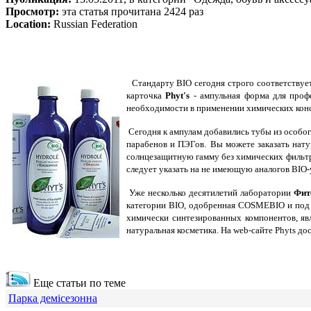
Просмотр:
эта статья прочитана 2424 раз
Location:
Russian Federation
Стандарту BIO сегодня строго соответствует
карточка
Phyt's
- ампульная форма для проф
необходимости в применении химических консе
Сегодня к ампулам добавились тубы из особог
парабенов и ПЭГов.
Вы можете заказать
нату
солнцезащитную гамму без химических фильтро
следует указать на не имеющую аналогов BIO-
Уже несколько десятилетий лаборатории
Фит
категории BIO, одобренная COSMEBIO и под 
химически синтезированных компонентов, явл
натуральная косметика. На web-сайте Phyts до
Еще статьи по теме
Парка демісезонна