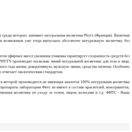
среди которых занимает натуральная косметика Phyt's (Франция).
Визитная
ли возможным уже тогда выпускать абсолютно натуральную косметику без
атов эфирных масел указанная упаковка гарантирует сохранность средств без
HYT'S производит несколько линий натуральной косметики для тела и лица,
вого года жизни, декоративную, мужскую линии, средства гигиены. Особенно
 отвечает экологическим стандартам.
х, в которой производится не имеющая аналогов
100% натуральная косметика
репараты лаборатории Фитс не имеют в составе красителей, консервантов,
енная косметика по уходу за телом, лицом, волосами и т.д.
ФИТС - Ваша