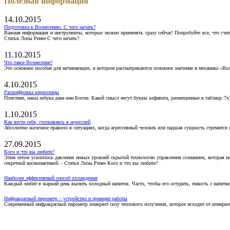
Полезная информация
14.10.2015
Подготовка к Вознесению. С чего начать?
Важная информация и инструменты, которые можно применять сразу сейчас! Попробуйте все, что счит
Статья Лизы Ренее С чего начать?
11.10.2015
Что такое Вознесение?
Это основное пособие для начинающих, в котором рассматриваются основное значение и механика «Воз
4.10.2015
Расшифровка кириллицы
Поистине, наша азбука дана нам Богом. Какой смысл несут буквы алфавита, размещенные в таблицу 7х
1.10.2015
Как вести себя, сталкиваясь в агрессией
Абсолютно железное правило в ситуациях, когда агрессивный человек или падшая сущность стремится ва
27.09.2015
Кого и что вы любите?
Этим летом усилилось давление новых уровней скрытой технологии управления сознанием, которая н
секретной космонавтикой. - Статья Лизы Ренее Кого и что вы любите?
Наиболее эффективный способ охлаждения
Каждый любит в жаркий день выпить холодный напиток. Часто, чтобы его остудить, емкость с напитко
Инфракрасный пирометр – устройство и принцип работы
Современный инфракрасный пирометр измеряет силу теплового излучения, которое исходит от измеряем