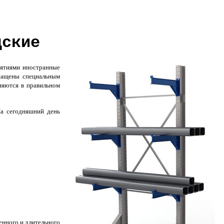
дские
иятиями иностранные
снащены специальным
няются в правильном
На сегодняшний день
енного и длительного