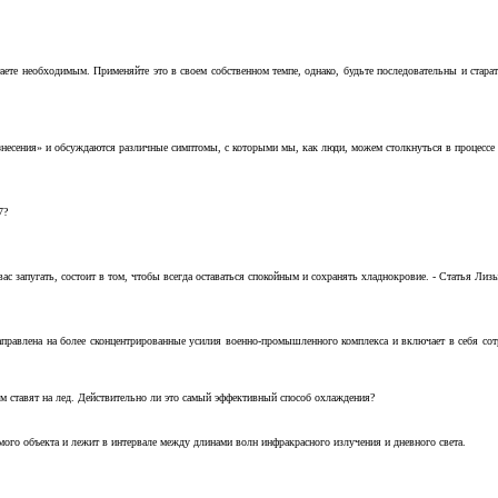
аете необходимым. Применяйте это в своем собственном темпе, однако, будьте последовательны и стара
несения» и обсуждаются различные симптомы, с которыми мы, как люди, можем столкнуться в процессе н
7?
с запугать, состоит в том, чтобы всегда оставаться спокойным и сохранять хладнокровие. - Статья Лизы 
аправлена на более сконцентрированные усилия военно-промышленного комплекса и включает в себя с
м ставят на лед. Действительно ли это самый эффективный способ охлаждения?
ого объекта и лежит в интервале между длинами волн инфракрасного излучения и дневного света.