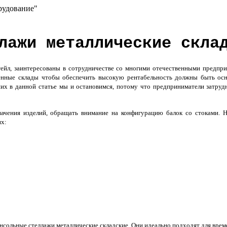
рудование"
лажи металлические скла
итейл, заинтересованы в сотрудничестве со многими отечественными предпр
еменные склады чтобы обеспечить высокую рентабельность должны быть о
их в данной статье мы и остановимся, потому что предприниматели затруд
начения изделий, обращать внимание на конфигурацию балок со стоками. 
их:
сольные стеллажи металлические складские. Они идеально подходят для врем