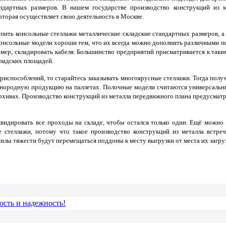
ндартных размеров. В нашем государстве производство конструкций из м
торая осуществляет свою деятельность в Москве.
упить консольные стеллажи металлические складские стандартных размеров, а
 Консольные модели хороши тем, что их всегда можно дополнить различными п
имер, складировать кабеля. Большинство предприятий присматривается к таки
кладских площадей.
риспособлений, то старайтесь заказывать многоярусные стеллажи. Тогда полу
однородную продукцию на паллетах. Полочные модели считаются универсальн
хивах. Производство конструкций из металла передвижного плана предусматр
квидировать все проходы на складе, чтобы остался только один. Ещё можно
стеллажи, потому что такое производство конструкций из металла встреча
илы тяжести будут перемещаться поддоны к месту выгрузки от места их загру
ость и надежность!