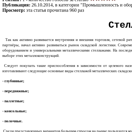
Публикация:
26.10.2014, в категории "Промышленность и обо
Просмотр:
эта статья прочитана 960 раз
Стел
Так как активно развивается внутренняя и внешняя торговля, сетевой р
партнёры, начал активно развиваться рынок складской логистики. Совр
оборудованием и универсальными металлическими стеллажами. На последн
выборе этих металлоконструкций.
Следует покупать такие приспособления в зависимости от целевого наз
изготавливают следующие основные виды стеллажей металлических складск
- глубинные;
- передвижные;
- паллетные;
- консольные;
- полочные.
Среди представленных вариантов большим спросом на рынке пользуются кон