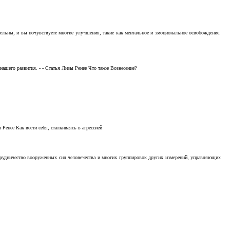
тельны, и вы почувствуете многие улучшения, такие как ментальное и эмоциональное освобождение.
ашего развития. - - Статья Лизы Ренее Что такое Вознесение?
Ренее Как вести себя, сталкиваясь в агрессией
отрудничество вооруженных сил человечества и многих группировок других измерений, управляющих