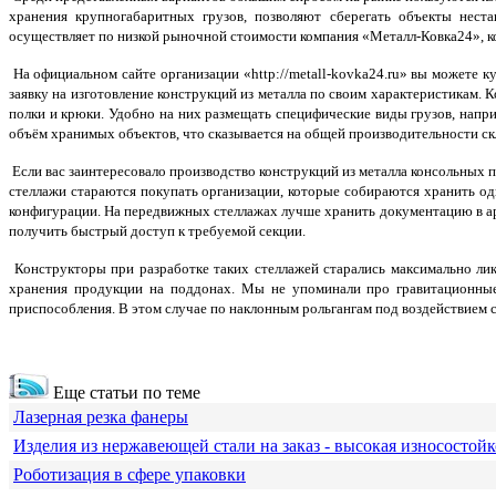
хранения крупногабаритных грузов, позволяют сберегать объекты неста
осуществляет по низкой рыночной стоимости компания «Металл-Ковка24», ко
На официальном сайте организации «http://metall-kovka24.ru» вы можете к
заявку на изготовление конструкций из металла по своим характеристикам.
полки и крюки. Удобно на них размещать специфические виды грузов, напр
объём хранимых объектов, что сказывается на общей производительности с
Если вас заинтересовало производство конструкций из металла консольных п
стеллажи стараются покупать организации, которые собираются хранить 
конфигурации. На передвижных стеллажах лучше хранить документацию в ар
получить быстрый доступ к требуемой секции.
Конструкторы при разработке таких стеллажей старались максимально ли
хранения продукции на поддонах. Мы не упоминали про гравитационные 
приспособления. В этом случае по наклонным рольгангам под воздействием с
Еще статьи по теме
Лазерная резка фанеры
Изделия из нержавеющей стали на заказ - высокая износостойк
Роботизация в сфере упаковки