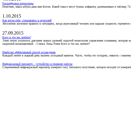
Расшифровка кириллицы
Поистине, наша азбука дана нам Богом. Какой смысл несут буквы алфавита, размещенные в таблицу 7х
1.10.2015
Как вести себя, сталкиваясь в агрессией
Абсолютно железное правило в ситуациях, когда агрессивный человек или падшая сущность стремится ва
27.09.2015
Кого и что вы любите?
Этим летом усилилось давление новых уровней скрытой технологии управления сознанием, которая н
секретной космонавтикой. - Статья Лизы Ренее Кого и что вы любите?
Наиболее эффективный способ охлаждения
Каждый любит в жаркий день выпить холодный напиток. Часто, чтобы его остудить, емкость с напитко
Инфракрасный пирометр – устройство и принцип работы
Современный инфракрасный пирометр измеряет силу теплового излучения, которое исходит от измеряем