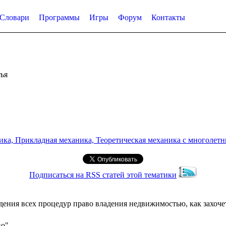
Словари
Программы
Игры
Форум
Контакты
ья
а, Прикладная механика, Теоретическая механика с многолетним
Подписаться на RSS статей этой тематики
дения всех процедур право владения недвижимостью, как захочет,
во"