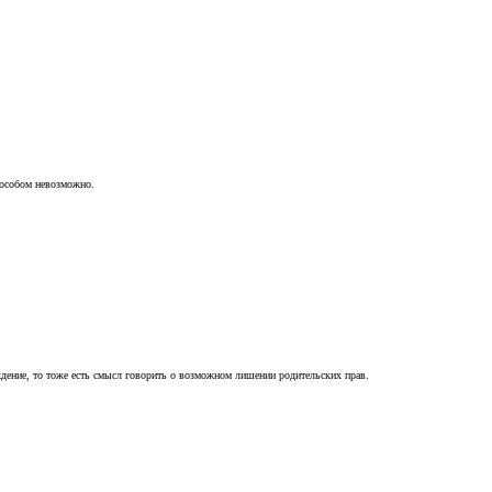
пособом невозможно.
ждение, то тоже есть смысл говорить о возможном лишении родительских прав.