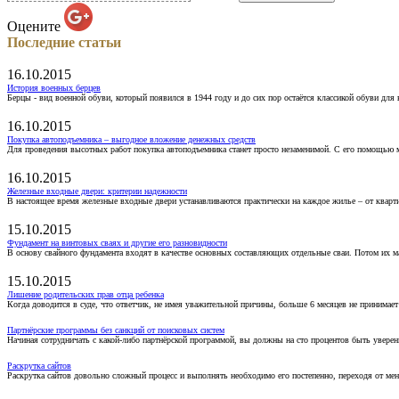
Оцените
Последние статьи
16.10.2015
История военных берцев
Берцы - вид военной обуви, который появился в 1944 году и до сих пор остаётся классикой обуви для
16.10.2015
Покупка автоподъемника – выгодное вложение денежных средств
Для проведения высотных работ покупка автоподъемника станет просто незаменимой. С его помощью 
16.10.2015
Железные входные двери: критерии надежности
В настоящее время железные входные двери устанавливаются практически на каждое жилье – от кварт
15.10.2015
Фундамент на винтовых сваях и другие его разновидности
В основу свайного фундамента входят в качестве основных составляющих отдельные сваи. Потом их 
15.10.2015
Лишение родительских прав отца ребенка
Когда доводится в суде, что ответчик, не имея уважительной причины, больше 6 месяцев не принимае
Партнёрские программы без санкций от поисковых систем
Начиная сотрудничать с какой-либо партнёрской программой, вы должны на сто процентов быть уверены
Раскрутка сайтов
Раскрутка сайтов довольно сложный процесс и выполнять необходимо его постепенно, переходя от ме