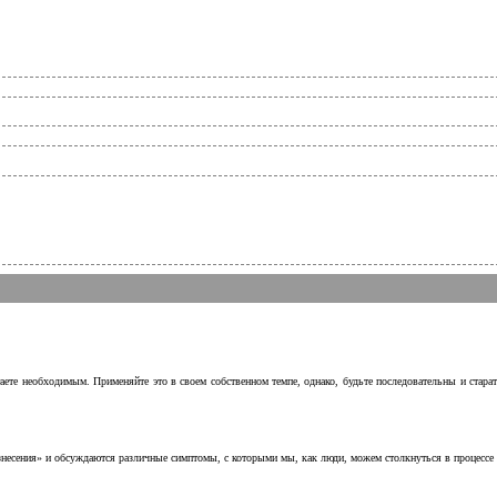
аете необходимым. Применяйте это в своем собственном темпе, однако, будьте последовательны и стара
несения» и обсуждаются различные симптомы, с которыми мы, как люди, можем столкнуться в процессе н