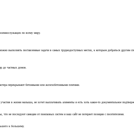
 военнослужащих по всему миру.
можно выполнять поставленные задачи в самых труднодоступных местах, к которым добраться другим с
ир до частных домов.
мастера перекрывают бетонными или железобетонными плитами.
т участия в жизни малыша, не хочет выплачивать алименты и есть хоть какое-то документальное подтвер
, что не последуют санкции от поисковых систем и ваш сайт не потеряет позиции с посетителями.
ньшего к большему.