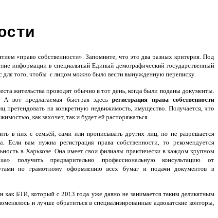
ости
тием «право собственности». Запомните, что это два разных критерия. Под
сение информации в специальный Единый демографический государственный
ес для того, чтобы с лицом можно было вести вынужденную переписку.
ста жительства проводят обычно в тот день, когда были поданы документы.
. А вот предлагаемая быстрая здесь
регистрация права собственности
иц претендовать на конкретную недвижимость, имущество. Получается, что
имостью, как захочет, так и будет ей распоряжаться.
ть в них с семьёй, сами или прописывать других лиц, но не разрешается
а. Если вам нужна регистрация права собственности, то рекомендуется
ьность в Харькове. Она имеет свои филиалы практически в каждом крупном
x.ua» получить предварительно профессиональную консультацию от
лугами по грамотному оформлению всех бумаг и подачи документов в
н как БТИ, который с 2013 года уже давно не занимается таким деликатным
 поменялось и лучше обратиться в специализированные адвокатские конторы,