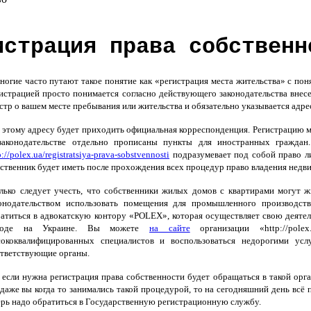
истрация права собственн
гие часто путают такое понятие как «регистрация места жительства» с поня
истрацией просто понимается согласно действующего законодательства вне
стр о вашем месте пребывания или жительства и обязательно указывается адр
этому адресу будет приходить официальная корреспонденция. Регистрацию ме
законодательстве отдельно прописаны пункты для иностранных граждан
p://polex.ua/registratsiya-prava-sobstvennosti
подразумевает под собой право л
ственник будет иметь после прохождения всех процедур право владения недвиж
ько следует учесть, что собственники жилых домов с квартирами могут жи
онодательством использовать помещения для промышленного производств
атиться в адвокатскую контору «POLEX», которая осуществляет свою деятел
роде на Украине. Вы можете
на сайте
организации «http://pole
сококвалифицированных специалистов и воспользоваться недорогими ус
тветствующие органы.
 если нужна регистрация права собственности будет обращаться в такой орга
и даже вы когда то занимались такой процедурой, то на сегодняшний день всё
ерь надо обратиться в Государственную регистрационную службу.