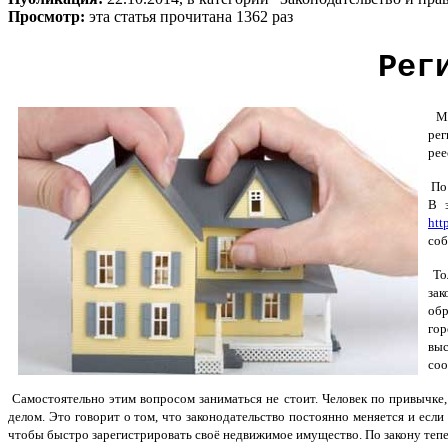
Просмотр:
эта статья прочитана 1362 раз
Рег
Мно
рег
рее
По 
В 
htt
соб
Тол
зак
обр
го
вы
соо
Самостоятельно этим вопросом заниматься не стоит. Человек по привычке,
делом. Это говорит о том, что законодательство постоянно меняется и есл
чтобы быстро зарегистрировать своё недвижимое имущество. По закону теп