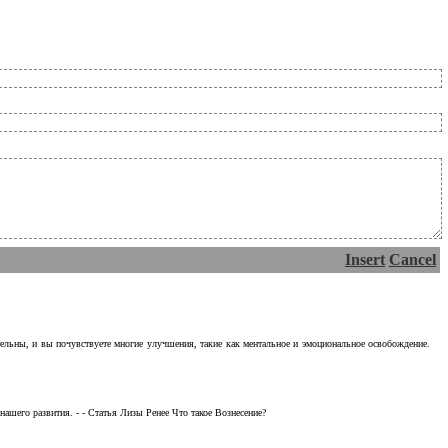
Insert
Cancel
тельны, и вы почувствуете многие улучшения, такие как ментальное и эмоциональное освобождение.
ашего развития. - - Статья Лизы Ренее Что такое Вознесение?