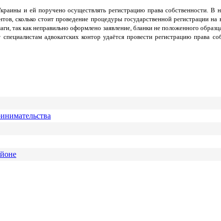
раины и ей поручено осуществлять регистрацию права собственности. В н
нтов, сколько стоит проведение процедуры государственной регистрации на в
маги, так как неправильно оформлено заявление, бланки не положенного обра
т специалистам адвокатских контор удаётся провести регистрацию права со
ринимательства
айоне