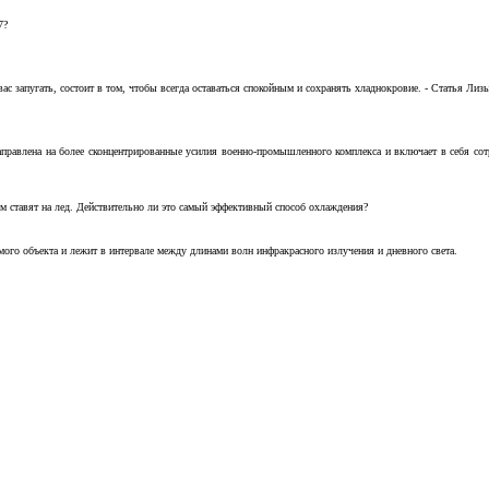
7?
с запугать, состоит в том, чтобы всегда оставаться спокойным и сохранять хладнокровие. - Статья Лизы 
аправлена на более сконцентрированные усилия военно-промышленного комплекса и включает в себя с
м ставят на лед. Действительно ли это самый эффективный способ охлаждения?
ого объекта и лежит в интервале между длинами волн инфракрасного излучения и дневного света.