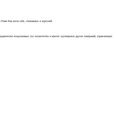
Ренее Как вести себя, сталкиваясь в агрессией
отрудничество вооруженных сил человечества и многих группировок других измерений, управляющих