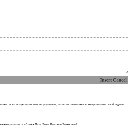
Insert
Cancel
тельны, и вы почувствуете многие улучшения, такие как ментальное и эмоциональное освобождение.
ашего развития. - - Статья Лизы Ренее Что такое Вознесение?