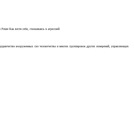
Ренее Как вести себя, сталкиваясь в агрессией
отрудничество вооруженных сил человечества и многих группировок других измерений, управляющих