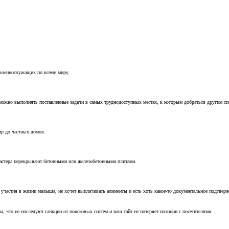
 военнослужащих по всему миру.
можно выполнять поставленные задачи в самых труднодоступных местах, к которым добраться другим с
ир до частных домов.
мастера перекрывают бетонными или железобетонными плитами.
т участия в жизни малыша, не хочет выплачивать алименты и есть хоть какое-то документальное подтвер
, что не последуют санкции от поисковых систем и ваш сайт не потеряет позиции с посетителями.