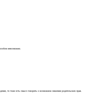
пособом невозможно.
ждение, то тоже есть смысл говорить о возможном лишении родительских прав.