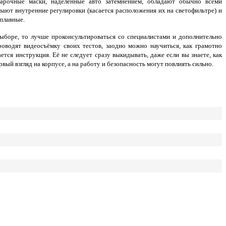
сварочные маски, наделённые авто затемнением, обладают обычно всеми
вают внутренние регулировки (касается расположения их на светофильтре) и
 плавные.
выборе, то лучше проконсультироваться со специалистами и дополнительно
оводят видеосъёмку своих тестов, заодно можно научиться, как грамотно
ся инструкция. Её не следует сразу выкидывать, даже если вы знаете, как
й взгляд на корпусе, а на работу и безопасность могут повлиять сильно.