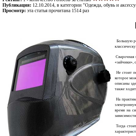
Публикация:
12.10.2014, в категории "Одежда, обувь и аксесс
Просмотр:
эта статья прочитана 1514 раз
Большую рол
классическу
Сварочная м
«зайчики», 
Не стоит по
которое мож
описаны зд
также ходит
На практике
электронную
время на с
зависимости
Тогда стоит
характерис