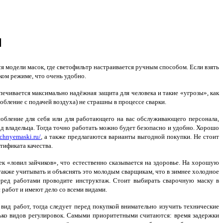
и
 модели масок, где светофильтр настраивается ручным способом. Если взять
ком режиме, что очень удобно.
ечивается максимально надёжная защита для человека и такие «угрозы», как
обление с подачей воздуха) не страшны в процессе сварки.
собление для себя или для работающего на вас обслуживающего персонала,
од владельца. Тогда точно работать можно будет безопасно и удобно. Хорошо
ochnyemaski.ru/
, а также предлагаются варианты выгодной покупки. Не стоит
тификата качества.
ек «ловил зайчиков», что естественно сказывается на здоровье. На хорошую
также учитывать и объяснять это молодым сварщикам, что в зимнее холодное
перед работами проводите инструктаж. Стоит выбирать сварочную маску в
 работ и имеют дело со всеми видами.
вид работ, тогда следует перед покупкой внимательно изучить технические
ько видов регулировок. Самыми приоритетными считаются: время задержки