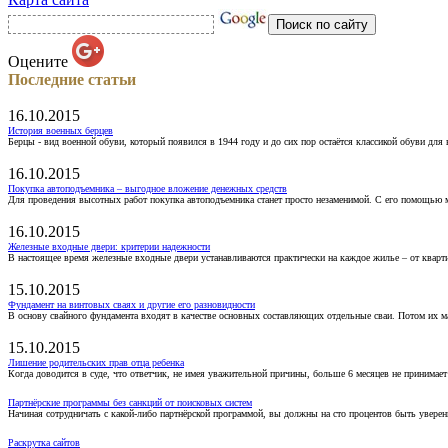
Оцените
Последние статьи
16.10.2015
История военных берцев
Берцы - вид военной обуви, который появился в 1944 году и до сих пор остаётся классикой обуви для
16.10.2015
Покупка автоподъемника – выгодное вложение денежных средств
Для проведения высотных работ покупка автоподъемника станет просто незаменимой. С его помощью 
16.10.2015
Железные входные двери: критерии надежности
В настоящее время железные входные двери устанавливаются практически на каждое жилье – от кварт
15.10.2015
Фундамент на винтовых сваях и другие его разновидности
В основу свайного фундамента входят в качестве основных составляющих отдельные сваи. Потом их 
15.10.2015
Лишение родительских прав отца ребенка
Когда доводится в суде, что ответчик, не имея уважительной причины, больше 6 месяцев не принимае
Партнёрские программы без санкций от поисковых систем
Начиная сотрудничать с какой-либо партнёрской программой, вы должны на сто процентов быть уверены
Раскрутка сайтов