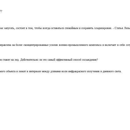
7?
с запугать, состоит в том, чтобы всегда оставаться спокойным и сохранять хладнокровие. - Статья Лизы 
аправлена на более сконцентрированные усилия военно-промышленного комплекса и включает в себя с
м ставят на лед. Действительно ли это самый эффективный способ охлаждения?
ого объекта и лежит в интервале между длинами волн инфракрасного излучения и дневного света.