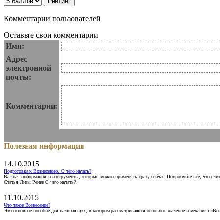
Комментарии пользователей
Оставьте свои комментарии
Имя:
Адрес
электронной
почты:
Комментарии:
Полезная информация
14.10.2015
Подготовка к Вознесению. С чего начать?
Важная информация и инструменты, которые можно применять сразу сейчас! Попробуйте все, что счит
Статья Лизы Ренее С чего начать?
11.10.2015
Что такое Вознесение?
Это основное пособие для начинающих, в котором рассматриваются основное значение и механика «Воз