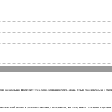
аете необходимым. Применяйте это в своем собственном темпе, однако, будьте последовательны и стара
несения» и обсуждаются различные симптомы, с которыми мы, как люди, можем столкнуться в процессе н