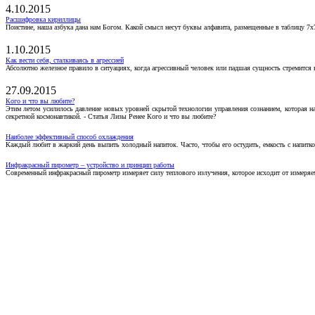
4.10.2015
Расшифровка кириллицы
Поистине, наша азбука дана нам Богом. Какой смысл несут буквы алфавита, размещенные в таблицу 7х
1.10.2015
Как вести себя, сталкиваясь в агрессией
Абсолютно железное правило в ситуациях, когда агрессивный человек или падшая сущность стремится ва
27.09.2015
Кого и что вы любите?
Этим летом усилилось давление новых уровней скрытой технологии управления сознанием, которая н
секретной космонавтикой. - Статья Лизы Ренее Кого и что вы любите?
Наиболее эффективный способ охлаждения
Каждый любит в жаркий день выпить холодный напиток. Часто, чтобы его остудить, емкость с напитко
Инфракрасный пирометр – устройство и принцип работы
Современный инфракрасный пирометр измеряет силу теплового излучения, которое исходит от измеряем