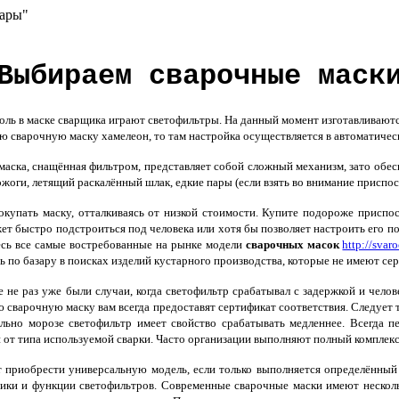
уары"
Выбираем сварочные маск
ь в маске сварщика играют светофильтры. На данный момент изготавливаются
ю сварочную маску хамелеон, то там настройка осуществляется в автоматичес
аска, снащённая фильтром, представляет собой сложный механизм, зато обесп
ожоги, летящий раскалённый шлак, едкие пары (если взять во внимание приспос
купать маску, отталкиваясь от низкой стоимости. Купите подороже приспо
ет быстро подстроиться под человека или хотя бы позволяет настроить его п
есь все самые востребованные на рынке модели
сварочных масок
http://svar
ь по базару в поисках изделий кустарного производства, которые не имеют сер
 не раз уже были случаи, когда светофильтр срабатывал с задержкой и челов
 сварочную маску вам всегда предоставят сертификат соответствия. Следует 
ильно морозе светофильтр имеет свойство срабатывать медленнее. Всегда 
 от типа используемой сварки. Часто организации выполняют полный комплекс
 приобрести универсальную модель, если только выполняется определённый 
тики и функции светофильтров. Современные сварочные маски имеют нескол