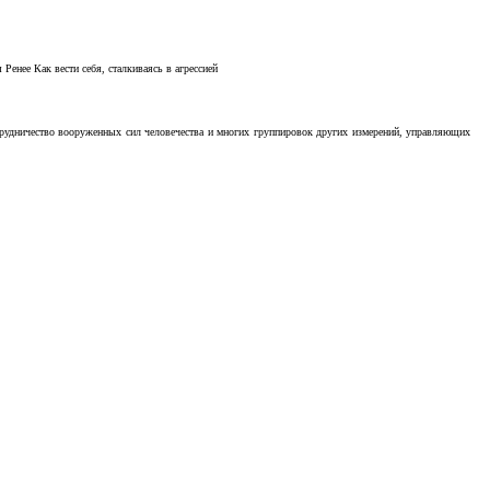
Ренее Как вести себя, сталкиваясь в агрессией
отрудничество вооруженных сил человечества и многих группировок других измерений, управляющих