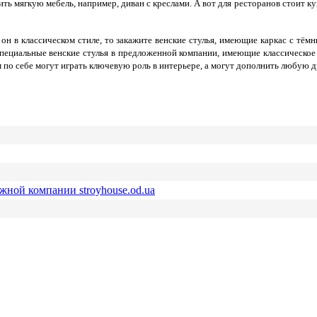
ь мягкую мебель, например, диван с креслами. А вот для ресторанов стоит куп
он в классическом стиле, то закажите венские стулья, имеющие каркас с тём
специальные венские стулья в предложенной компании, имеющие классическо
м по себе могут играть ключевую роль в интерьере, а могут дополнить любую 
ежной компании stroyhouse.od.ua