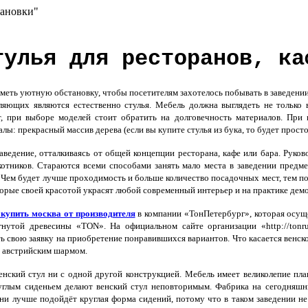
тановки"
тулья для ресторанов, ка
меть уютную обстановку, чтобы посетителям захотелось побывать в заведении
ляющих являются естественно стулья. Мебель должна выглядеть не только 
, при выборе моделей стоит обратить на долговечность материалов. При 
: прекрасный массив дерева (если вы купите стулья из бука, то будет просто
аведение, отталкиваясь от общей концепции ресторана, кафе или бара. Руко
котников. Стараются всеми способами занять мало места в заведении предм
 Чем будет лучше проходимость и больше количество посадочных мест, тем п
торые своей красотой украсят любой современный интерьер и на практике де
 купить москва от производителя
в компании «ТонПетербург», которая осущ
гнутой древесины «TON». На официальном сайте организации «http://tonr
ь свою заявку на приобретение понравившихся вариантов. Что касается венск
 австрийским шармом.
нский стул ни с одной другой конструкцией. Мебель имеет великолепие пла
руглым сиденьем делают венский стул неповторимым. Фабрика на сегодняшн
йни лучше подойдёт круглая форма сидений, потому что в таком заведении 