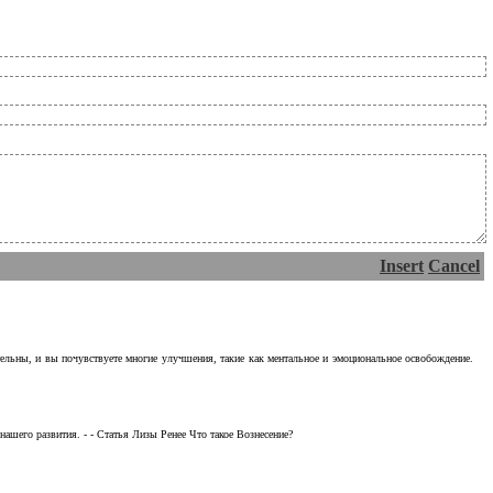
Insert
Cancel
тельны, и вы почувствуете многие улучшения, такие как ментальное и эмоциональное освобождение.
ашего развития. - - Статья Лизы Ренее Что такое Вознесение?