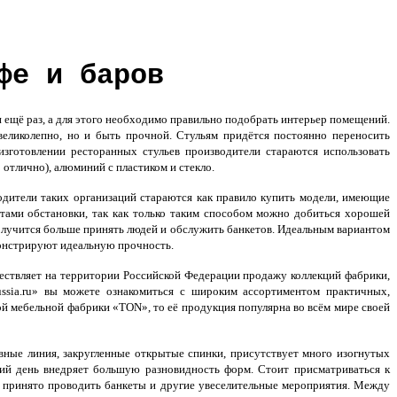
фе и баров
 ещё раз, а для этого необходимо правильно подобрать интерьер помещений.
великолепно, но и быть прочной. Стульям придётся постоянно переносить
изготовлении ресторанных стульев производители стараются использовать
 отлично), алюминий с пластиком и стекло.
водители таких организаций стараются как правило купить модели, имеющие
етами обстановки, так как только таким способом можно добиться хорошей
олучится больше принять людей и обслужить банкетов. Идеальным вариантом
монстрируют идеальную прочность.
ествляет на территории Российской Федерации продажу коллекций фабрики,
ussia.ru» вы можете ознакомиться с широким ассортиментом практичных,
ой мебельной фабрики «TON», то её продукция популярна во всём мире своей
вные линия, закругленные открытые спинки, присутствует много изогнутых
ий день внедряет большую разновидность форм. Стоит присматриваться к
не принято проводить банкеты и другие увеселительные мероприятия. Между