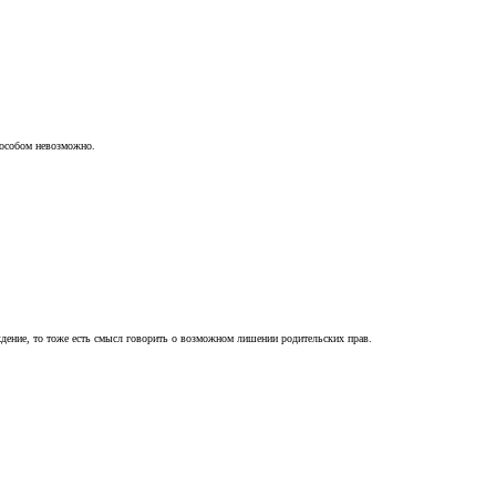
пособом невозможно.
ждение, то тоже есть смысл говорить о возможном лишении родительских прав.