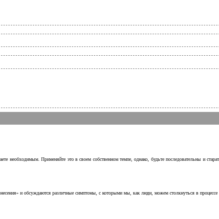
аете необходимым. Применяйте это в своем собственном темпе, однако, будьте последовательны и стара
несения» и обсуждаются различные симптомы, с которыми мы, как люди, можем столкнуться в процессе н