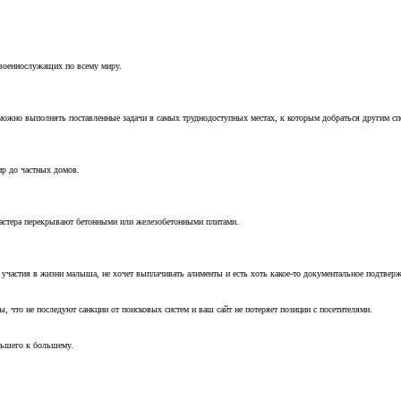
 военнослужащих по всему миру.
можно выполнять поставленные задачи в самых труднодоступных местах, к которым добраться другим с
ир до частных домов.
мастера перекрывают бетонными или железобетонными плитами.
т участия в жизни малыша, не хочет выплачивать алименты и есть хоть какое-то документальное подтвер
, что не последуют санкции от поисковых систем и ваш сайт не потеряет позиции с посетителями.
ньшего к большему.