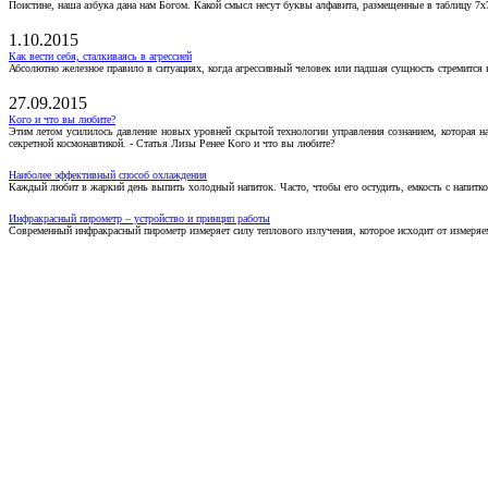
Поистине, наша азбука дана нам Богом. Какой смысл несут буквы алфавита, размещенные в таблицу 7х
1.10.2015
Как вести себя, сталкиваясь в агрессией
Абсолютно железное правило в ситуациях, когда агрессивный человек или падшая сущность стремится ва
27.09.2015
Кого и что вы любите?
Этим летом усилилось давление новых уровней скрытой технологии управления сознанием, которая н
секретной космонавтикой. - Статья Лизы Ренее Кого и что вы любите?
Наиболее эффективный способ охлаждения
Каждый любит в жаркий день выпить холодный напиток. Часто, чтобы его остудить, емкость с напитко
Инфракрасный пирометр – устройство и принцип работы
Современный инфракрасный пирометр измеряет силу теплового излучения, которое исходит от измеряем