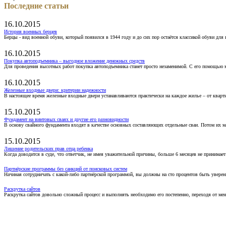
Последние статьи
16.10.2015
История военных берцев
Берцы - вид военной обуви, который появился в 1944 году и до сих пор остаётся классикой обуви для
16.10.2015
Покупка автоподъемника – выгодное вложение денежных средств
Для проведения высотных работ покупка автоподъемника станет просто незаменимой. С его помощью 
16.10.2015
Железные входные двери: критерии надежности
В настоящее время железные входные двери устанавливаются практически на каждое жилье – от кварт
15.10.2015
Фундамент на винтовых сваях и другие его разновидности
В основу свайного фундамента входят в качестве основных составляющих отдельные сваи. Потом их 
15.10.2015
Лишение родительских прав отца ребенка
Когда доводится в суде, что ответчик, не имея уважительной причины, больше 6 месяцев не принимае
Партнёрские программы без санкций от поисковых систем
Начиная сотрудничать с какой-либо партнёрской программой, вы должны на сто процентов быть уверены
Раскрутка сайтов
Раскрутка сайтов довольно сложный процесс и выполнять необходимо его постепенно, переходя от ме