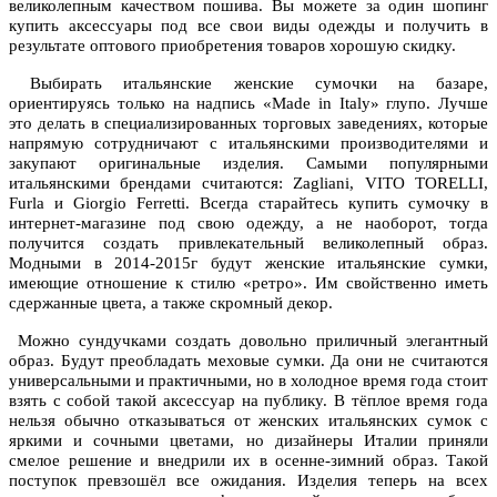
великолепным качеством пошива. Вы можете за один шопинг
купить аксессуары под все свои виды одежды и получить в
результате оптового приобретения товаров хорошую скидку.
Выбирать итальянские женские сумочки на базаре,
ориентируясь только на надпись «Made in Italy» глупо. Лучше
это делать в специализированных торговых заведениях, которые
напрямую сотрудничают с итальянскими производителями и
закупают оригинальные изделия. Самыми популярными
итальянскими брендами считаются: Zagliani, VITO TORELLI,
Furla и Giorgio Ferretti. Всегда старайтесь купить сумочку в
интернет-магазине под свою одежду, а не наоборот, тогда
получится создать привлекательный великолепный образ.
Модными в 2014-2015г будут женские итальянские сумки,
имеющие отношение к стилю «ретро». Им свойственно иметь
сдержанные цвета, а также скромный декор.
Можно сундучками создать довольно приличный элегантный
образ. Будут преобладать меховые сумки. Да они не считаются
универсальными и практичными, но в холодное время года стоит
взять с собой такой аксессуар на публику. В тёплое время года
нельзя обычно отказываться от женских итальянских сумок с
яркими и сочными цветами, но дизайнеры Италии приняли
смелое решение и внедрили их в осенне-зимний образ. Такой
поступок превзошёл все ожидания. Изделия теперь на всех