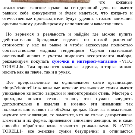
что кожаные
итальянские женские сумки на сегодняшний день не имеют
равных себе конкурентов и будем надеться, что когда-то и
отечественные производители будут уделять столько внимания
оригинальному дизайнерскому исполнению и качеству швов.
Но вернёмся в реальность и найдём где можно купить
действительно брендовые изделия по низкой рыночной
стоимости у нас на рынке и чтобы аксессуары полностью
соответствовали модным тенденциям. Сделав тщательный
оценочный анализ с учётом широкого ассортимента выбора,
рекомендуем покупать
сумочки в интернет-магазине
«VITO
TORELLI». Там продаются кожаные изделия, которые можно
носить как на плече, так и в руках.
Все представленные на официальном сайте организации
«http://vitotorelli.ru» кожаные женские итальянские сумки имеют
уникальное качество выделки и неповторимый стиль. Мастера с
приходом нового сезона знают, что нужно внедрить
дополнительно в изделия и именно эти изюминки так
положительно влияют на объёмы продаж. Если вы внимательно
изучите все коллекции, то заметите, что не только декоративные
элементы и их форма, привлекают внимание женщин, но и сами
способы обработки кожи являются уникальными. В «VITO
TORELLI» все женские сумки безупречны и отличаются