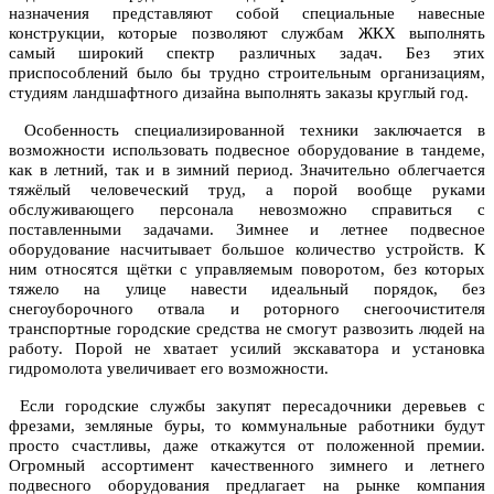
назначения представляют собой специальные навесные
конструкции, которые позволяют службам ЖКХ выполнять
самый широкий спектр различных задач. Без этих
приспособлений было бы трудно строительным организациям,
студиям ландшафтного дизайна выполнять заказы круглый год.
Особенность специализированной техники заключается в
возможности использовать подвесное оборудование в тандеме,
как в летний, так и в зимний период. Значительно облегчается
тяжёлый человеческий труд, а порой вообще руками
обслуживающего персонала невозможно справиться с
поставленными задачами. Зимнее и летнее подвесное
оборудование насчитывает большое количество устройств. К
ним относятся щётки с управляемым поворотом, без которых
тяжело на улице навести идеальный порядок, без
снегоуборочного отвала и роторного снегоочистителя
транспортные городские средства не смогут развозить людей на
работу. Порой не хватает усилий экскаватора и установка
гидромолота увеличивает его возможности.
Если городские службы закупят пересадочники деревьев с
фрезами, земляные буры, то коммунальные работники будут
просто счастливы, даже откажутся от положенной премии.
Огромный ассортимент качественного зимнего и летнего
подвесного оборудования предлагает на рынке компания