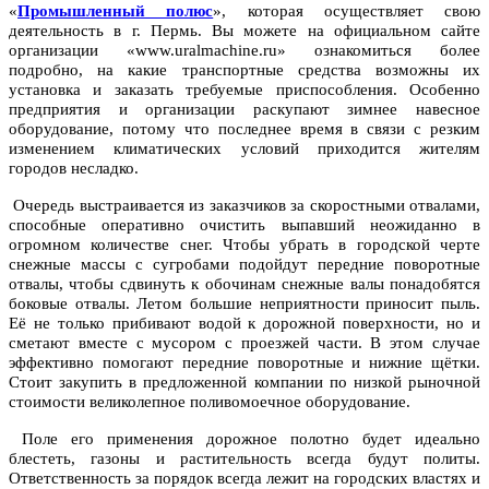
«
Промышленный полюс
», которая осуществляет свою
деятельность в г. Пермь. Вы можете на официальном сайте
организации «www.uralmachine.ru» ознакомиться более
подробно, на какие транспортные средства возможны их
установка и заказать требуемые приспособления. Особенно
предприятия и организации раскупают зимнее навесное
оборудование, потому что последнее время в связи с резким
изменением климатических условий приходится жителям
городов несладко.
Очередь выстраивается из заказчиков за скоростными отвалами,
способные оперативно очистить выпавший неожиданно в
огромном количестве снег. Чтобы убрать в городской черте
снежные массы с сугробами подойдут передние поворотные
отвалы, чтобы сдвинуть к обочинам снежные валы понадобятся
боковые отвалы. Летом большие неприятности приносит пыль.
Её не только прибивают водой к дорожной поверхности, но и
сметают вместе с мусором с проезжей части. В этом случае
эффективно помогают передние поворотные и нижние щётки.
Стоит закупить в предложенной компании по низкой рыночной
стоимости великолепное поливомоечное оборудование.
Поле его применения дорожное полотно будет идеально
блестеть, газоны и растительность всегда будут политы.
Ответственность за порядок всегда лежит на городских властях и