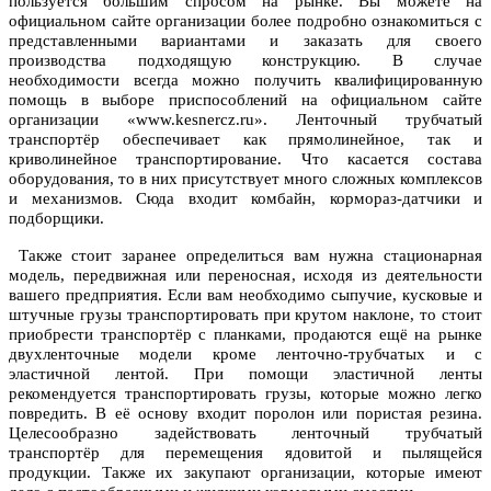
пользуется большим спросом на рынке. Вы можете на
официальном сайте организации более подробно ознакомиться с
представленными вариантами и заказать для своего
производства подходящую конструкцию. В случае
необходимости всегда можно получить квалифицированную
помощь в выборе приспособлений на официальном сайте
организации «www.kesnercz.ru». Ленточный трубчатый
транспортёр обеспечивает как прямолинейное, так и
криволинейное транспортирование. Что касается состава
оборудования, то в них присутствует много сложных комплексов
и механизмов. Сюда входит комбайн, кормораз-датчики и
подборщики.
Также стоит заранее определиться вам нужна стационарная
модель, передвижная или переносная, исходя из деятельности
вашего предприятия. Если вам необходимо сыпучие, кусковые и
штучные грузы транспортировать при крутом наклоне, то стоит
приобрести транспортёр с планками, продаются ещё на рынке
двухленточные модели кроме ленточно-трубчатых и с
эластичной лентой. При помощи эластичной ленты
рекомендуется транспортировать грузы, которые можно легко
повредить. В её основу входит поролон или пористая резина.
Целесообразно задействовать ленточный трубчатый
транспортёр для перемещения ядовитой и пылящейся
продукции. Также их закупают организации, которые имеют