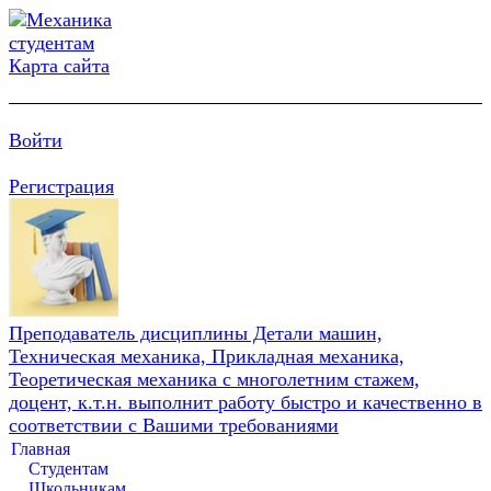
Карта сайта
Войти
Регистрация
Преподаватель дисциплины Детали машин,
Техническая механика, Прикладная механика,
Теоретическая механика с многолетним стажем,
доцент, к.т.н. выполнит работу быстро и качественно в
соответствии с Вашими требованиями
Главная
Студентам
Школьникам