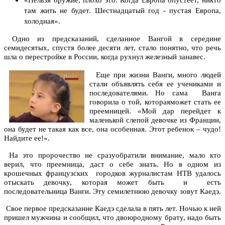
«Нельзя оружие, плохо это. Когда Европа опустеет, никто
там жить не будет. Шестнадцатый год - пустая Европа,
холодная».
Одно из предсказаний, сделанное Вангой в середине
семидесятых, спустя более десяти лет, стало понятно, что речь
шла о перестройке в России, когда рухнул железный занавес.
Еще при жизни Ванги, много людей
стали объявлять себя ее учениками и
последователями. Но сама Ванга
говорила о той, котораяможет стать ее
преемницей. «Мой дар перейдет к
маленькой слепой девочке из Франции,
она будет не такая как все, она особенная. Этот ребенок – чудо!
Найдите ее!».
На это пророчество не сразуобратили внимание, мало кто
верил, что преемница, даст о себе знать. Но в одном из
крошечных французских городков журналистам НТВ удалось
отыскать девочку, которая может быть и есть
последовательница Ванги. Эту семилетнюю девочку зовут Каедэ.
Свое первое предсказание Каедэ сделала в пять лет. Ночью к ней
пришел мужчина и сообщил, что двоюродному брату, надо быть