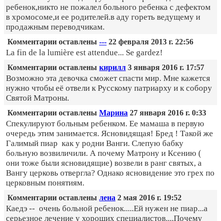
ребенок,никто не пожалел больного ребенка с дефектом
в хромосоме,и ее родителей.в аду гореть ведущему и
продажным переводчикам.
Комментарии оставлены
---
22 февраля 2013 г. 22:56
La fin de la lumière est attendue... Se gardez!
Комментарии оставлены
кирилл
3 января 2016 г. 17:57
Возможно эта девочка сможет спасти мир. Мне кажется
нужно чтобы её отвели к Русскому патриарху и к собору
Святой Матроны.
Комментарии оставлены
Марина
27 января 2016 г. 0:33
Спекулируют больным ребенком. Ее мамаша в первую
очередь этим занимается. Ясновидящая! Бред ! Такой же
Галимый пиар как у родни Ванги. Слепую бабку
больную возвиличили. А почему Матрону и Ксению (
они тоже были ясновидящие) возвели в ранг святых, а
Вангу церковь отвергла? Однако ясновидение это грех по
церковным понятиям.
Комментарии оставлены
лена
2 мая 2016 г. 19:52
Каедэ -- очень больной ребенок.....Ей нужен не пиар...а
серьезное лечение у хороших специалистов....Почему