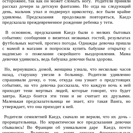
осторожнее, так как он может сломать ногу. Родители приняли
рассказ дочери за детскую фантазию. Но огда на следующий
день, мальчик упал и подвернул щиколотку, все были крайне
удивлены. Предсказания продолжали повторяться, Каедэ
предсказала преждевременное рождение ребенка у тети.
В основном, предсказания Каедэ были о мелких бытовых
событиях: сообщения о визитеах незваных гостей, результатах
футбольных матчей, прогноз погоды. Однажды девочка пришла
с мамой в магазин и попросила купить бабушке открытку с
надписью о пожелании скорейшего выздоровления. Мама
девочки удивилась, ведь бабушка девочки была здорова.
Но, вернувшись домой, женщина узнала, что несколько часов
назад, старушку увезли в больницу. Родители удивленно
спрашивали дочку, о том, откуда она узнает о предстоящих
событиях, на что девочка рассказала, что каждую ночь к ней
приходят тени мертвых людей, которые говорят, что будет
завтра. Каедэ боится эти тени и не считает их друзьями.
Маленькая предсказательница не знает, кто такая Ванга, но
утверждает, что она приходит к ней.
Родители семилетней Каедэ, сначало не верили, что их дочь -
прорицательница. Но кпрактически все предсказания девочки
сбывались! Во Франции об уникальном даре Каедэ, почти
неизвестно. Родители не хотят огласки феноменальных