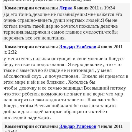
Комментарии оставлены
Лерка
6 июня 2011 г. 19:34
Да,это точно,девочке не позавидуешь!мне кажется это
очень страшно-видеть души мертвых людей.Я бы не
хотела иметь такой дар,но хочется пожелать девочке
терпения,выдержки,и самое главное смелости,чтобы
пережить все эти испытания.
Комментарии оставлены
Эльдар Улибеков
4 июля 2011
г. 2:32
у меня очень сильная интуиция и свое мнение о Каедэ я
беру из своего подсознания . Я верю девочке , что - то
такое я заметил во взгляде ее и интонация , у меня
абсолютный слух , я почувствовал . Тяжело ей придется в
этом мире и ей и ее близким . Хотелось бы
чтобы девочку и ее семью защищал Всевышний потому
что этот ребенок возможно не знает и не верит что мир
наш погряз во лжи жадности зависти . Я желаю тебе
Каедэ , чтобы Всевышний дал тебе силы для защиты
добра и для людей которые обращаются к тебе с
последней надеждой .
Комментарии оставлены
Эльдар Улибеков
4 июля 2011
г. 2:42