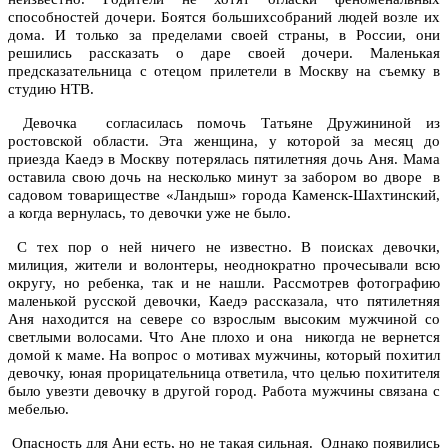
способностей дочери. Боятся большихсобраний людей возле их
дома. И только за пределами своей страны, в России, они
решились рассказать о даре своей дочери. Маленькая
предсказательница с отецом прилетели в Москву на съемку в
студию НТВ.
Девочка согласилась помочь Татьяне Дружининой из
ростовской области. Эта женщина, у которой за месяц до
приезда Каедэ в Москву потерялась пятилетняя дочь Аня. Мама
оставила свою дочь на несколько минут за забором во дворе в
садовом товариществе «Ландыш» города Каменск-Шахтинский,
а когда вернулась, то девочки уже не было.
С тех пор о ней ничего не известно. В поисках девочки,
милиция, жители и волонтеры, неоднократно прочесывали всю
округу, но ребенка, так и не нашли. Рассмотрев фотографию
маленькой русской девочки, Каедэ рассказала, что пятилетняя
Аня находится на севере со взрослым высоким мужчиной со
светлыми волосами. Что Ане плохо и она никогда не вернется
домой к маме. На вопрос о мотивах мужчины, который похитил
девочку, юная прорицательница ответила, что целью похитителя
было увезти девочку в другой город. Работа мужчины связана с
мебелью.
Опасность для Ани есть, но не такая сильная. Однако появились