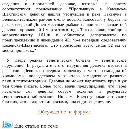
сведения о пропавшей девочке, которые не совсем
соответствуют предсказаним: "Пропавшую в Каменске-
Шахтинском девочку нашли утонувшей в реке Накануне в
Белокалитвенском районе около поселка Коксовый у берега на
реке Северский Донец местные рыбаки нашли тело пятилетней
девочки, пропавшей 1 марта этого года. Тело девочки, сообщили
корреспонденту 161.ru в областном департаменте по
предупреждению и ликвидации ЧС, уже передали следователям
Каменска-Шахтинского. Это произошло всего лишь 52 км от
места пропажи..."
У Каедэ редкая генетическая болезнь – генетическое
нарушение. В результате этого нарушения девочка отстает в
развитии. Девочка потеряла маленькую часть семнадцатой
хромосомы, последствием чего стало замедленное развитие
речи и психомоторики. Девочка не может нарисовать круг и уж
тем более писать. Более того, врачи предупредили, что через
несколько лет девочка совсем ослепнет в результате
генетического заболевания. Но сама Каедэ успокаивает своих
близких, что с закрытыми глазами, она видит еще лучше.
Обсуждение на форуме
Еще статьи по теме