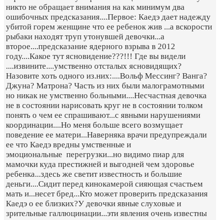
никто не обращает внимания на как минимум два
ошибочных предсказания....Первое: Каедэ дает надежду
убитой горем женщине что ее ребенок жив ...а вскорости
рыбаки находят труп утонувшей девочки...а
второе....предсказание ядерного взрыва в 2012
году....Какое тут ясновидение???!!! Где вы видели
....извините....умственно отсталых ясновидящих?
Назовите хоть одного из.них:....Вольф Мессинг? Ванга?
Джуна? Матрона? Часть из них были малограмотными
но никак не умственно больными....Несчастная девочка
не в состоянии нарисовать круг не в состоянии толком
понять о чем ее спрашивают...с явными нарушениями
координации....Но меня больше всего возмущает
поведение ее матери...Наверняка врачи предупреждали
ее что Каедэ вредны умственные и
эмоциональные перегрузки...но видимо пиар для
мамочки куда престижней и выгодней чем здоровье
ребенка...здесь же светит известность и большие
деньги....Сидит перед кинокамерой сияющая счастьем
мать и...несет бред...Кто может проверить предсказания
Каедэ о ее близких?У девочки явные слуховые и
зрительные галлюцинации...эти явления очень известны