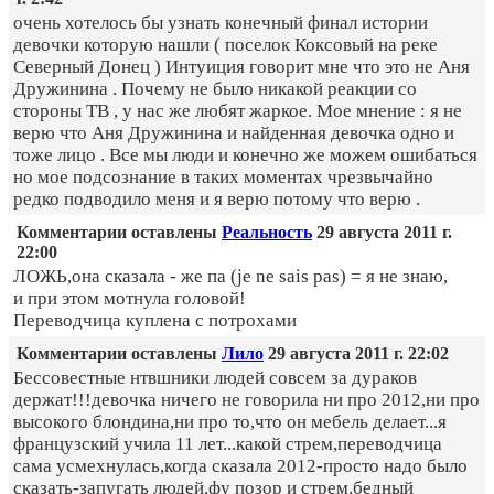
очень хотелось бы узнать конечный финал истории
девочки которую нашли ( поселок Коксовый на реке
Северный Донец ) Интуиция говорит мне что это не Аня
Дружинина . Почему не было никакой реакции со
стороны ТВ , у нас же любят жаркое. Мое мнение : я не
верю что Аня Дружинина и найденная девочка одно и
тоже лицо . Все мы люди и конечно же можем ошибаться
но мое подсознание в таких моментах чрезвычайно
редко подводило меня и я верю потому что верю .
Комментарии оставлены
Реальность
29 августа 2011 г.
22:00
ЛОЖЬ,она сказала - же па (je ne sais pas) = я не знаю,
и при этом мотнула головой!
Переводчица куплена с потрохами
Комментарии оставлены
Лило
29 августа 2011 г. 22:02
Бессовестные нтвшники людей совсем за дураков
держат!!!девочка ничего не говорила ни про 2012,ни про
высокого блондина,ни про то,что он мебель делает...я
французский учила 11 лет...какой стрем,переводчица
сама усмехнулась,когда сказала 2012-просто надо было
сказать-запугать людей.фу позор и стрем.бедный