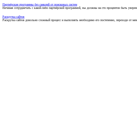
Партнёрские программы без санкций от поисковых систем
Начиная сотрудничать с какой-либо партнёрской программой, вы должны на сто процентов быть уверены
Раскрутка сайтов
Раскрутка сайтов довольно сложный процесс и выполнять необходимо его постепенно, переходя от ме