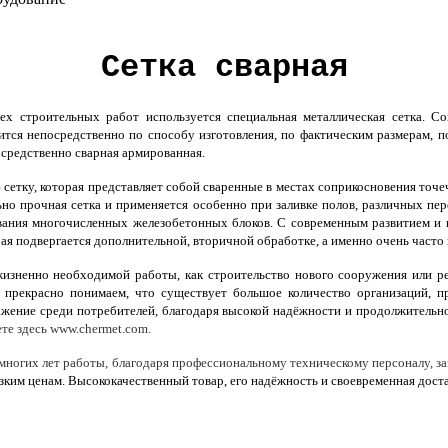
Сетка сварная
 строительных работ используется специальная металлическая сетка. Со
тся непосредственно по способу изготовления, по фактическим размерам, 
осредственно сварная армированная.
сетку, которая представляет собой сваренные в местах соприкосновения то
ьно прочная сетка и применяется особенно при заливке полов, различных пе
ования многочисленных железобетонных блоков. С современным развитием и
ая подвергается дополнительной, вторичной обработке, а именно очень част
изненно необходимой работы, как строительство нового сооружения или ре
 прекрасно понимаем, что существует большое количество организаций, п
жение среди потребителей, благодаря высокой надёжности и продолжительн
те здесь www.chermet.com.
многих лет работы, благодаря профессиональному техническому персоналу, за
зким ценам. Высококачественный товар, его надёжность и своевременная дост