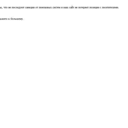
, что не последуют санкции от поисковых систем и ваш сайт не потеряет позиции с посетителями.
ньшего к большему.