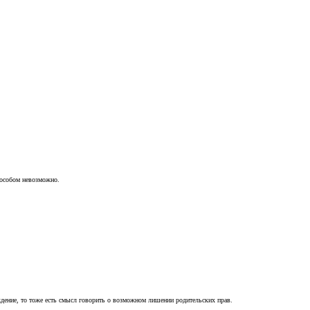
пособом невозможно.
ждение, то тоже есть смысл говорить о возможном лишении родительских прав.