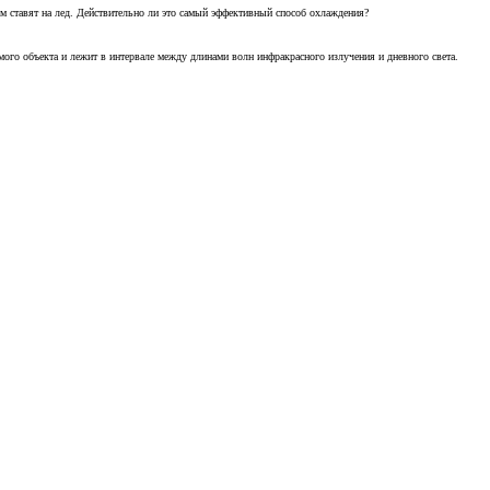
м ставят на лед. Действительно ли это самый эффективный способ охлаждения?
ого объекта и лежит в интервале между длинами волн инфракрасного излучения и дневного света.