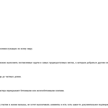
 военнослужащих по всему миру.
можно выполнять поставленные задачи в самых труднодоступных местах, к которым добраться другим с
ир до частных домов.
мастера перекрывают бетонными или железобетонными плитами.
т участия в жизни малыша, не хочет выплачивать алименты и есть хоть какое-то документальное подтвер