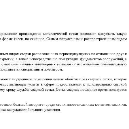
временное производство металлической сетки позволяет выпускать такую
по форме ячеек, по сечению. Самым популярным и распространённым видом
чечным видом сварки расположенных перпендикулярных по отношению друг к
рекрытий, а также непосредственно при укладке фундаментов сооружений, а
 появлением научных инженерных технологий изготавливают замечательную
о покрывается специальным полимером.
монта внутреннего помещения нельзя обойтись без сварной сетки, которая
редоставляющие услуги в сфере предоставления к использованию сварной
ому сроку службы сварной сетки
.
Cетка
cварная
последнее время пользуется
воевали большой авторитет среди своих многочисленных клиентов, таких как
авка заслуживает большого уважения.