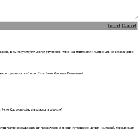
Insert
Cancel
тельны, и вы почувствуете многие улучшения, такие как ментальное и эмоциональное освобождение.
ашего развития. - - Статья Лизы Ренее Что такое Вознесение?
Ренее Как вести себя, сталкиваясь в агрессией
отрудничество вооруженных сил человечества и многих группировок других измерений, управляющих