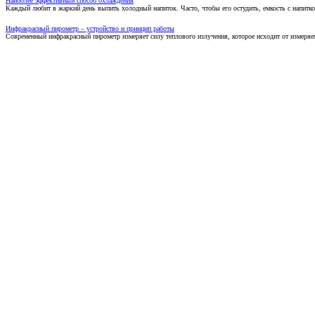
Наиболее эффективный способ охлаждения
Каждый любит в жаркий день выпить холодный напиток. Часто, чтобы его остудить, емкость с напитко
Инфракрасный пирометр – устройство и принцип работы
Современный инфракрасный пирометр измеряет силу теплового излучения, которое исходит от измеряем