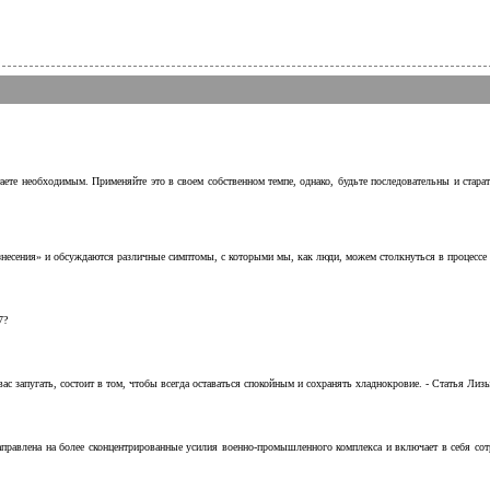
аете необходимым. Применяйте это в своем собственном темпе, однако, будьте последовательны и стара
несения» и обсуждаются различные симптомы, с которыми мы, как люди, можем столкнуться в процессе н
7?
с запугать, состоит в том, чтобы всегда оставаться спокойным и сохранять хладнокровие. - Статья Лизы 
аправлена на более сконцентрированные усилия военно-промышленного комплекса и включает в себя с