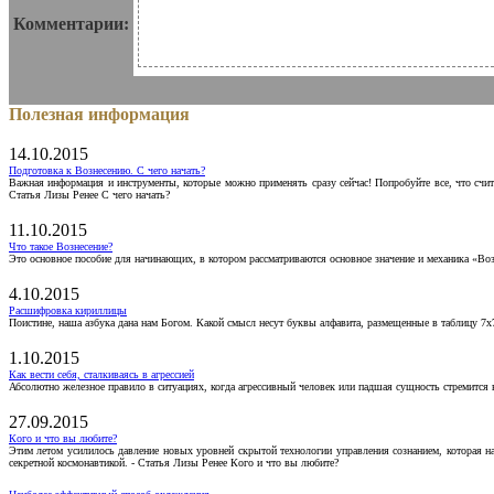
Комментарии:
Полезная информация
14.10.2015
Подготовка к Вознесению. С чего начать?
Важная информация и инструменты, которые можно применять сразу сейчас! Попробуйте все, что счит
Статья Лизы Ренее С чего начать?
11.10.2015
Что такое Вознесение?
Это основное пособие для начинающих, в котором рассматриваются основное значение и механика «Воз
4.10.2015
Расшифровка кириллицы
Поистине, наша азбука дана нам Богом. Какой смысл несут буквы алфавита, размещенные в таблицу 7х
1.10.2015
Как вести себя, сталкиваясь в агрессией
Абсолютно железное правило в ситуациях, когда агрессивный человек или падшая сущность стремится ва
27.09.2015
Кого и что вы любите?
Этим летом усилилось давление новых уровней скрытой технологии управления сознанием, которая н
секретной космонавтикой. - Статья Лизы Ренее Кого и что вы любите?