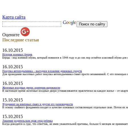
Карта сайта
Оцените
Последние статьи
16.10.2015
История военных берцев
Берцы - вид военной обуви, который появился в 1944 году и до сих пор остаётся классикой обуви для
16.10.2015
Покупка автоподъемника – выгодное вложение денежных средств
Для проведения высотных работ покупка автоподъемника станет просто незаменимой. С его помощью 
16.10.2015
Железные входные двери: критерии надежности
В настоящее время железные входные двери устанавливаются практически на каждое жилье – от кварт
15.10.2015
Фундамент на винтовых сваях и другие его разновидности
В основу свайного фундамента входят в качестве основных составляющих отдельные сваи. Потом их 
15.10.2015
Лишение родительских прав отца ребенка
Когда доводится в суде, что ответчик, не имея уважительной причины, больше 6 месяцев не принимае