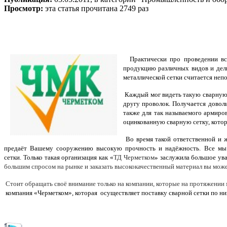
Просмотр:
эта статья прочитана 2749 раз
Практически про проведении всех
продукцию различных видов и дели
металлической сетки считается неп
Каждый мог видеть такую сварную 
другу проволок. Получается довол
также для так называемого армир
оцинкованную сварную сетку, котор
Во время такой ответственной и ж
предаёт Вашему сооружению высокую прочность и надёжность.
Все мы
сетки. Только такая организация как «
ТД Черметком
»
заслужила большое ува
большим спросом на рынке и заказать высококачественный материал вы може
Стоит обращать своё внимание только на компании, которые на протяжении 
компания «Черметком», которая осуществляет поставку сварной сетки по ни