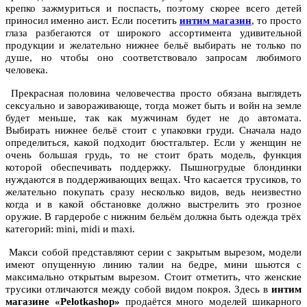
крепко зажмуриться и поспасть, поэтому скорее всего детей
приносил именно аист. Если посетить
интим магазин
, то просто
глаза разбегаются от широкого ассортимента удивительной
продукции и желательно нижнее бельё выбирать не только по
душе, но чтобы оно соответствовало запросам любимого
человека.
Прекрасная половина человечества просто обязана выглядеть
сексуально и завораживающе, тогда может быть и войн на земле
будет меньше, так как мужчинам будет не до автомата.
Выбирать нижнее бельё стоит с упаковки груди. Сначала надо
определиться, какой подходит бюстгальтер. Если у женщин не
очень большая грудь, то не стоит брать модель, функция
которой обеспечивать поддержку. Пышногрудые блондинки
нуждаются в поддерживающих вещах. Что касается трусиков, то
желательно покупать сразу несколько видов, ведь неизвестно
когда и в какой обстановке должно выстрелить это грозное
оружие. В гардеробе с нижним бельём должна быть одежда трёх
категорий: mini, midi и maxi.
Макси собой представляют серии с закрытым вырезом, модели
имеют опущенную линию талии на бедре, мини шьются с
максимально открытым вырезом. Стоит отметить, что женские
трусики отличаются между собой видом покроя. Здесь в
интим
магазине «Pelotkashop»
продаётся много моделей шикарного