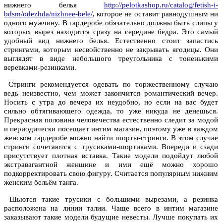
нижнего белья
http://pelotkashop.ru/catalog/fetish-i-
bdsm/odezhda/nizhnee-bele/
, которое не оставит равнодушным ни
одного мужчину. В гардеробе обязательно должны быть слипы у
которых вырез находится сразу на середине бедра. Это самый
удобный вид нижнего белья. Естественно стоит запастись
стрингами, которым несвойственно не закрывать ягодицы. Они
выглядят в виде небольшого треугольника с тоненькими
веревками-резинками.
Стринги рекомендуется одевать по торжественному случаю
ведь неизвестно, чем может закончится романтический вечер.
Носить с утра до вечера их неудобно, но если на вас будет
сильно обтягивающего одежда, то уже никуда не денешься.
Прекрасная половина человечества естественно следит за модой
и периодически посещает интим магазин, поэтому уже в каждом
женском гардеробе можно найти шорты-стринги. В этом случае
стринги сочетаются с трусиками-шортиками. Впереди и сзади
присутствует плотная вставка. Такие модели подойдут любой
экстравагантной женщине и ими ещё можно хорошо
подкорректировать свою фигуру. Считается популярным нижним
женским бельём танга.
Шьются такие трусики с большими вырезами, а резинка
расположена на линии талии. Чаще всего в интим магазине
заказывают такие модели будущие невесты. Лучше покупать их