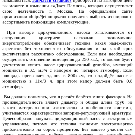
изнашиваться.
Запчасти Grundfos
приобрести по выгодной цене
вы можете в компании ««Джет Пампс»», которая осуществляет
свою деятельность г. Москва. На официальном сайте
организации «http://jetpumps.ru» получится выбрать из широкого
ассортимента подходящие комплектующие.
При выборе циркуляционного насоса отталкиваются от
следующих критериев: насколько экономичное
энергопотребление обеспечивает техника, какая надёжность
агрегатов без технического обслуживания и на какой срок
эксплуатации рассчитано оборудование. Если вам необходимо
осуществить отопление помещения до 250 кв2., то вполне будет
достаточно купить насос циркуляционный grundfos, имеющий
мощность в 3,5 м3/ч с напором до четырёх атмосфер. Если
площадь превышает здания в 800кв.м, то подойдёт насос с
мощностью в 11м/3 ч, при этом напор должен быть 0,8
атмосфер.
Вы должны понимать, что в расчёт берётся много факторов. На
производительность влияет диаметр и общая длина труб, из
какого материала они изготовлены и особенности системы,
учитываются характеристики запорно-регулирующей арматуры.
Целесообразно покупать циркуляционный насос с электронным
управлением, потому что техника экономит электроэнергию
приблизительно на сорок процентов. Без вашего участия сам
насос контролирует работу, отталкиваясь от потребности